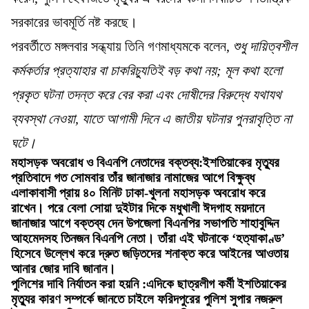
সরকারের ভাবমূর্তি নষ্ট করছে।
​পরবর্তীতে মঙ্গলবার সন্ধ্যায় তিনি গণমাধ্যমকে বলেন,
শুধু দায়িত্বশীল
কর্মকর্তার প্রত্যাহার বা চাকরিচ্যুতিই বড় কথা নয়; মূল কথা হলো
প্রকৃত ঘটনা তদন্ত করে বের করা এবং দোষীদের বিরুদ্ধে যথাযথ
ব্যবস্থা নেওয়া, যাতে আগামী দিনে এ জাতীয় ঘটনার পুনরাবৃত্তি না
ঘটে।
​মহাসড়ক অবরোধ ও বিএনপি নেতাদের বক্তব্য:​ইশতিয়াকের মৃত্যুর
প্রতিবাদে গত সোমবার তাঁর জানাজার নামাজের আগে বিক্ষুব্ধ
এলাকাবাসী প্রায় ৪০ মিনিট ঢাকা-খুলনা মহাসড়ক অবরোধ করে
রাখেন। পরে বেলা সোয়া দুইটার দিকে মধুখালী ঈদগাহ ময়দানে
জানাজার আগে বক্তব্য দেন উপজেলা বিএনপির সভাপতি শাহাবুদ্দিন
আহমেদসহ তিনজন বিএনপি নেতা। তাঁরা এই ঘটনাকে ‘হত্যাকাণ্ড’
হিসেবে উল্লেখ করে দ্রুত জড়িতদের শনাক্ত করে আইনের আওতায়
আনার জোর দাবি জানান।
​পুলিশের দাবি নির্যাতন করা হয়নি :​এদিকে ছাত্রলীগ কর্মী ইশতিয়াকের
মৃত্যুর কারণ সম্পর্কে জানতে চাইলে ফরিদপুরের পুলিশ সুপার নজরুল