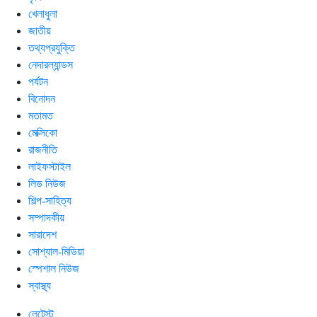
খেলাধুলা
জাতীয়
তথ্যপ্রযুক্তি
নেদারল্যান্ডস
পর্যটন
বিনোদন
মতামত
মেক্সিকো
রাজনীতি
লাইফস্টাইল
লিড নিউজ
শিল্প-সাহিত্য
সম্পাদকীয়
সারাদেশ
সোশ্যাল-মিডিয়া
স্পেশাল নিউজ
স্বাস্থ্য
লেটেস্ট