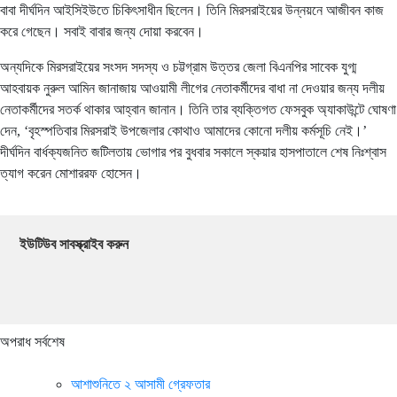
বাবা দীর্ঘদিন আইসিইউতে চিকিৎসাধীন ছিলেন। তিনি মিরসরাইয়ের উন্নয়নে আজীবন কাজ
করে গেছেন। সবাই বাবার জন্য দোয়া করবেন।
অন্যদিকে মিরসরাইয়ের সংসদ সদস্য ও চট্টগ্রাম উত্তর জেলা বিএনপির সাবেক যুগ্ম
আহবায়ক নুরুল আমিন জানাজায় আওয়ামী লীগের নেতাকর্মীদের বাধা না দেওয়ার জন্য দলীয়
নেতাকর্মীদের সতর্ক থাকার আহ্বান জানান। তিনি তার ব্যক্তিগত ফেসবুক অ্যাকাউন্টে ঘোষণা
দেন, ‘বৃহস্পতিবার মিরসরাই উপজেলার কোথাও আমাদের কোনো দলীয় কর্মসূচি নেই।’
দীর্ঘদিন বার্ধক্যজনিত জটিলতায় ভোগার পর বুধবার সকালে স্কয়ার হাসপাতালে শেষ নিঃশ্বাস
ত্যাগ করেন মোশাররফ হোসেন।
ইউটিউব সাবস্ক্রাইব করুন
অপরাধ সর্বশেষ
আশাশুনিতে ২ আসামী গ্রেফতার