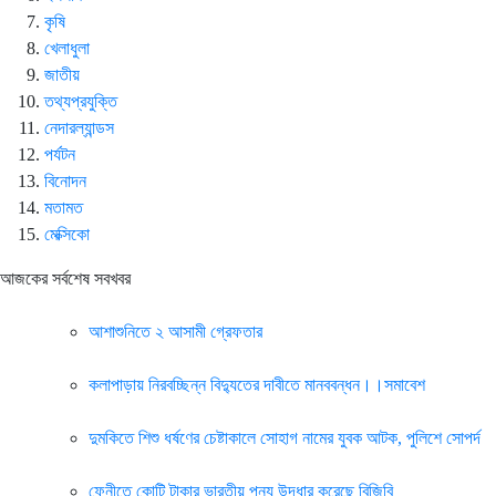
কৃষি
খেলাধুলা
জাতীয়
তথ্যপ্রযুক্তি
নেদারল্যান্ডস
পর্যটন
বিনোদন
মতামত
মেক্সিকো
আজকের সর্বশেষ সবখবর
আশাশুনিতে ২ আসামী গ্রেফতার
কলাপাড়ায় নিরবচ্ছিন্ন বিদ্যুতের দাবীতে মানববন্ধন।।সমাবেশ
দুমকিতে শিশু ধর্ষণের চেষ্টাকালে সোহাগ নামের যুবক আটক, পুলিশে সোপর্দ
ফেনীতে কোটি টাকার ভারতীয় পন্য উদ্ধার করেছে বিজিবি