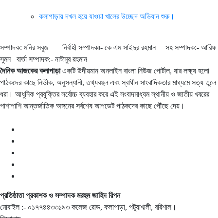
কলাপাড়ায় দখল হয়ে যাওয়া খালের উচ্ছেদ অভিযান শুরু।
সম্পাদক: মনির সবুজ নির্বাহী সম্পাদকঃ- কে এম সাইদুর রহমান সহ সম্পাদক:- আরিফ
সুমন বার্তা সম্পাদক:- নাঈমুর রহমান
দৈনিক আজকের কলাপাড়া
একটি উদীয়মান অনলাইন বাংলা নিউজ পোর্টাল, যার লক্ষ্য হলো
পাঠকদের কাছে নির্ভীক, অনুসন্ধানী, তথ্যবহুল এবং স্বাধীন সাংবাদিকতার মাধ্যমে সত্য তুলে
ধরা। আধুনিক প্রযুক্তির সর্বোচ্চ ব্যবহার করে এই সংবাদমাধ্যম স্থানীয় ও জাতীয় খবরের
পাশাপাশি আন্তর্জাতিক অঙ্গনের সর্বশেষ আপডেট পাঠকদের কাছে পৌঁছে দেয়।
প্রতিষ্ঠাতা প্রকাশক ও সম্পাদক মরহুম জাহিদ রিপন
মোবাইল :- ০১৭৭৪৪৩৩১৯৩ কলেজ রোড, কলাপাড়া, পটুয়াখালী, বরিশাল।