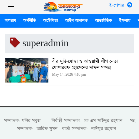
ই-পেপার
অপরাধ
অর্থনীতি
অস্ট্রেলিয়া
আইন আদালত
আন্তর্জাতিক
ইসলাম
superadmin
বীর মুক্তিযোদ্ধা ও আওয়ামী লীগ নেতা
মোশাররফ হোসেনের দাফন সম্পন্ন
May 14, 2026 4:10 pm
সম্পাদক: মনির সবুজ নির্বাহী সম্পাদকঃ- কে এম সাইদুর রহমান সহ
সম্পাদক:- আরিফ সুমন বার্তা সম্পাদক:- নাঈমুর রহমান