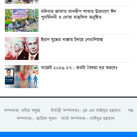
মদিনার জামাত মালদ্বীপ শাখার উদ্যোগে ঈদ
পুনর্মিলনী ও দোয়া মাহফিল অনুষ্ঠিত
ইরান যুদ্ধের ধাক্কায় টলছে নেতানিয়াহু
বাজেট ২০২৬-২৭ : কতটা বৈষম্য দূর করবে?
সম্পাদক: মনির সবুজ নির্বাহী সম্পাদকঃ- কে এম সাইদুর রহমান সহ
সম্পাদক:- আরিফ সুমন বার্তা সম্পাদক:- নাঈমুর রহমান