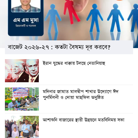
বাজেট ২০২৬-২৭ : কতটা বৈষম্য দূর করবে?
ইরান যুদ্ধের ধাক্কায় টলছে নেতানিয়াহু
মদিনার জামাত মালদ্বীপ শাখার উদ্যোগে ঈদ
পুনর্মিলনী ও দোয়া মাহফিল অনুষ্ঠিত
আশাশুনি বাজারের স্থায়ী উন্নয়নে মতবিনিময় সভা