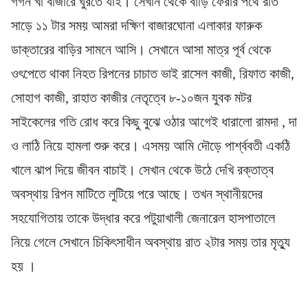
গগন খা বাজারে ঘুরতে যাই। সেখান থেকে বাড়ি ফেরার পথে রাত
সাড়ে ১১ টার সময় আমরা দক্ষিণ বাজারঘোনা এলাকার ফারুক
ডাক্তারের বাড়ির সামনে আসি। সেখানে আসা মাত্র পূর্ব থেকে
ওৎপেতে থাকা নিহত রিপনের চাচাত ভাই রাসেল কাজী, রিফাত কাজী,
সোহাগ কাজী, রাহাত কাজীর নেতৃত্বে ৮-১০জন যুবক মটর
সাইকেলের গতি রোধ করে কিছু বুঝে ওঠার আগেই ধারালো রামদা , দা
ও লাঠি নিয়ে হামলা শুরু করে। এসময় আমি দৌড়ে পার্শ্ববতী একঠি
খালে ঝাপ দিয়ে জীবন বাচাই। সেখান থেকে উঠে দেখি রক্তাত্ব
অবস্থায় রিপন মাটিতে লুটিয়ে পরে আছে। তখন স্থানীয়দের
সহযোগিতায় তাকে উদ্ধার করে পটুয়াখালী জেনারেল হাসপাতালে
নিয়ে গেলে সেখানে চিকিৎসাধীন অবস্থায় রাত ২টার সময় তার মৃত্যু
হয় ।