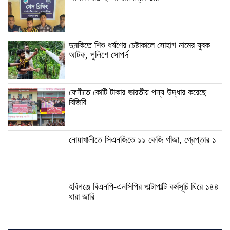
দুমকিতে শিশু ধর্ষণের চেষ্টাকালে সোহাগ নামের যুবক
আটক, পুলিশে সোপর্দ
ফেনীতে কোটি টাকার ভারতীয় পন্য উদ্ধার করেছে
বিজিবি
নোয়াখালীতে সিএনজিতে ১১ কেজি গাঁজা, গ্রেপ্তার ১
হবিগঞ্জে বিএনপি-এনসিপির পাল্টাপাল্টি কর্মসূচি ঘিরে ১৪৪
ধারা জারি