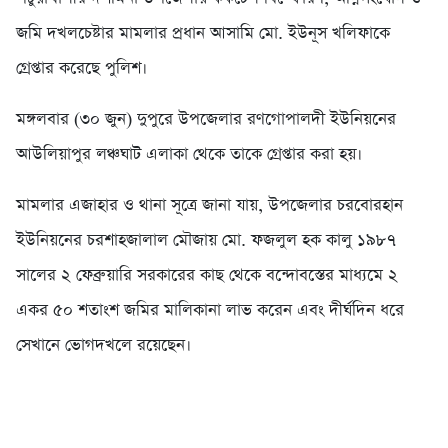
জমি দখলচেষ্টার মামলার প্রধান আসামি মো. ইউনূস খলিফাকে
গ্রেপ্তার করেছে পুলিশ।
মঙ্গলবার (৩০ জুন) দুপুরে উপজেলার রণগোপালদী ইউনিয়নের
আউলিয়াপুর লঞ্চঘাট এলাকা থেকে তাকে গ্রেপ্তার করা হয়।
মামলার এজাহার ও থানা সূত্রে জানা যায়, উপজেলার চরবোরহান
ইউনিয়নের চরশাহজালাল মৌজায় মো. ফজলুল হক কালু ১৯৮৭
সালের ২ ফেব্রুয়ারি সরকারের কাছ থেকে বন্দোবস্তের মাধ্যমে ২
একর ৫০ শতাংশ জমির মালিকানা লাভ করেন এবং দীর্ঘদিন ধরে
সেখানে ভোগদখলে রয়েছেন।