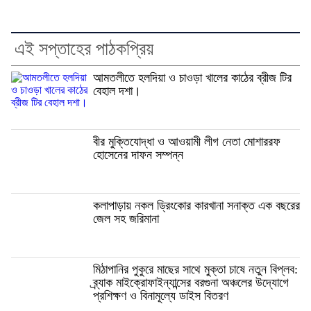
এই সপ্তাহের পাঠকপ্রিয়
আমতলীতে হলদিয়া ও চাওড়া খালের কাঠের ব্রীজ টির
বেহাল দশা।
বীর মুক্তিযোদ্ধা ও আওয়ামী লীগ নেতা মোশাররফ
হোসেনের দাফন সম্পন্ন
কলাপাড়ায় নকল ড্রিংকোর কারখানা সনাক্ত এক বছরের
জেল সহ জরিমানা
মিঠাপানির পুকুরে মাছের সাথে মুক্তা চাষে নতুন বিপ্লব:
ব্র্যাক মাইক্রোফাইন্যান্সের বরগুনা অঞ্চলের উদ্যোগে
প্রশিক্ষণ ও বিনামূল্যে ডাইস বিতরণ