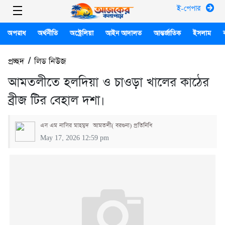
ই-পেপার
অপরাধ
অর্থনীতি
অস্ট্রেলিয়া
আইন আদালত
আন্তর্জাতিক
ইসলাম
প্রচ্ছদ
/
লিড নিউজ
আমতলীতে হলদিয়া ও চাওড়া খালের কাঠের
ব্রীজ টির বেহাল দশা।
এস এম নাসির মাহমুদ আমতলী( বরগুনা) প্রতিনিধি
May 17, 2026 12:59 pm