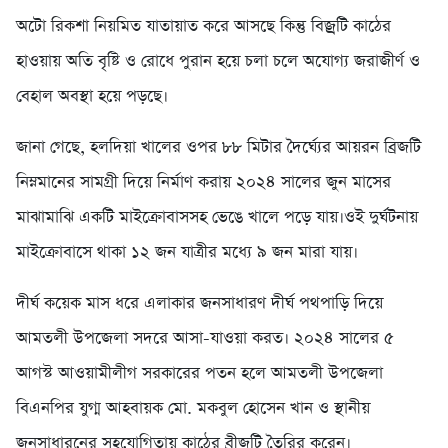
অটো রিকশা নিয়মিত যাতায়াত করে আসছে কিন্তু বিজ্রটি কাঠের
হাওয়ায় অতি বৃষ্টি ও রোধে পুরান হয়ে চলা চলে অযোগ্য জরাজীর্ণ ও
বেহাল অবস্থা হয়ে পড়ছে।
জানা গেছে, হলদিয়া খালের ওপর ৮৮ মিটার দৈর্ঘ্যের আয়রন ব্রিজটি
নিম্নমানের সামগ্রী দিয়ে নির্মাণ করায় ২০২৪ সালের জুন মাসের
মাঝামাঝি একটি মাইক্রোবাসসহ ভেঙে খালে পড়ে যায়।ওই দুর্ঘটনায়
মাইক্রোবাসে থাকা ১২ জন যাত্রীর মধ্যে ৯ জন মারা যায়।
দীর্ঘ কয়েক মাস ধরে এলাকার জনসাধারণ দীর্ঘ পথপাড়ি দিয়ে
আমতলী উপজেলা সদরে আসা-যাওয়া করত। ২০২৪ সালের ৫
আগস্ট আওয়ামীলীগ সরকারের পতন হলে আমতলী উপজেলা
বিএনপির যুগ্ম আহবায়ক মো. মকবুল হোসেন খান ও স্থানীয়
জনসাধারনের সহযোগিতায় কাঠের ব্রীজটি তৈরির করেন।