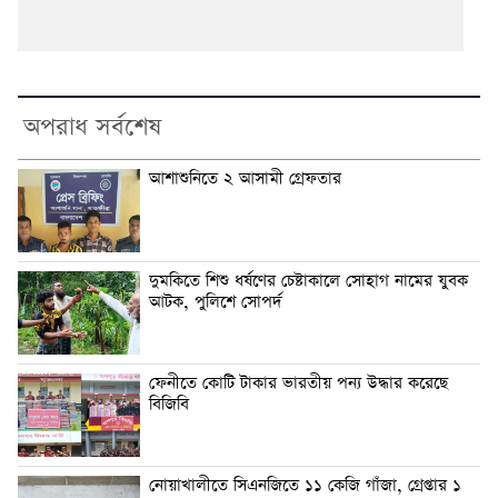
অপরাধ সর্বশেষ
আশাশুনিতে ২ আসামী গ্রেফতার
দুমকিতে শিশু ধর্ষণের চেষ্টাকালে সোহাগ নামের যুবক
আটক, পুলিশে সোপর্দ
ফেনীতে কোটি টাকার ভারতীয় পন্য উদ্ধার করেছে
বিজিবি
নোয়াখালীতে সিএনজিতে ১১ কেজি গাঁজা, গ্রেপ্তার ১