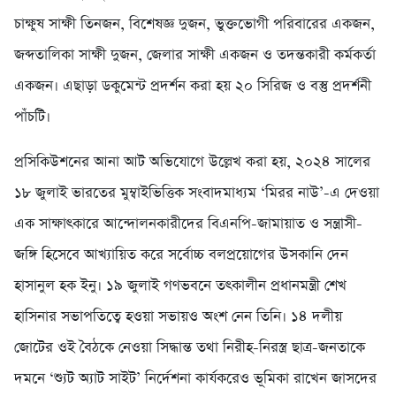
চাক্ষুষ সাক্ষী তিনজন, বিশেষজ্ঞ দুজন, ভুক্তভোগী পরিবারের একজন,
জব্দতালিকা সাক্ষী দুজন, জেলার সাক্ষী একজন ও তদন্তকারী কর্মকর্তা
একজন। এছাড়া ডকুমেন্ট প্রদর্শন করা হয় ২০ সিরিজ ও বস্তু প্রদর্শনী
পাঁচটি।
প্রসিকিউশনের আনা আট অভিযোগে উল্লেখ করা হয়, ২০২৪ সালের
১৮ জুলাই ভারতের মুম্বাইভিত্তিক সংবাদমাধ্যম ‘মিরর নাউ’-এ দেওয়া
এক সাক্ষাৎকারে আন্দোলনকারীদের বিএনপি-জামায়াত ও সন্ত্রাসী-
জঙ্গি হিসেবে আখ্যায়িত করে সর্বোচ্চ বলপ্রয়োগের উসকানি দেন
হাসানুল হক ইনু। ১৯ জুলাই গণভবনে তৎকালীন প্রধানমন্ত্রী শেখ
হাসিনার সভাপতিত্বে হওয়া সভায়ও অংশ নেন তিনি। ১৪ দলীয়
জোটের ওই বৈঠকে নেওয়া সিদ্ধান্ত তথা নিরীহ-নিরস্ত্র ছাত্র-জনতাকে
দমনে ‘শ্যুট অ্যাট সাইট’ নির্দেশনা কার্যকরেও ভূমিকা রাখেন জাসদের