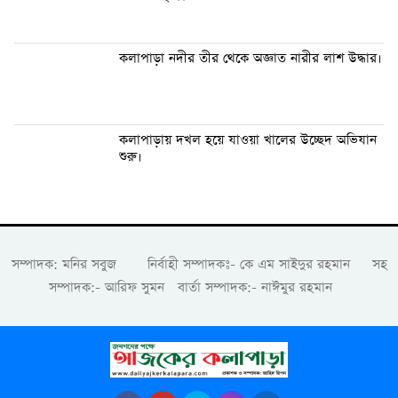
কলাপাড়া নদীর তীর থেকে অজ্ঞাত নারীর লাশ উদ্ধার।
কলাপাড়ায় দখল হয়ে যাওয়া খালের উচ্ছেদ অভিযান
শুরু।
সম্পাদক: মনির সবুজ নির্বাহী সম্পাদকঃ- কে এম সাইদুর রহমান সহ
সম্পাদক:- আরিফ সুমন বার্তা সম্পাদক:- নাঈমুর রহমান