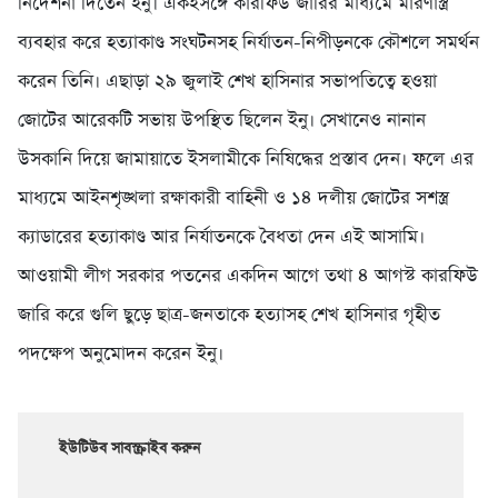
নির্দেশনা দিতেন ইনু। একইসঙ্গে কারফিউ জারির মাধ্যমে মারণাস্ত্র
ব্যবহার করে হত্যাকাণ্ড সংঘটনসহ নির্যাতন-নিপীড়নকে কৌশলে সমর্থন
করেন তিনি। এছাড়া ২৯ জুলাই শেখ হাসিনার সভাপতিত্বে হওয়া
জোটের আরেকটি সভায় উপস্থিত ছিলেন ইনু। সেখানেও নানান
উসকানি দিয়ে জামায়াতে ইসলামীকে নিষিদ্ধের প্রস্তাব দেন। ফলে এর
মাধ্যমে আইনশৃঙ্খলা রক্ষাকারী বাহিনী ও ১৪ দলীয় জোটের সশস্ত্র
ক্যাডারের হত্যাকাণ্ড আর নির্যাতনকে বৈধতা দেন এই আসামি।
আওয়ামী লীগ সরকার পতনের একদিন আগে তথা ৪ আগস্ট কারফিউ
জারি করে গুলি ছুড়ে ছাত্র-জনতাকে হত্যাসহ শেখ হাসিনার গৃহীত
পদক্ষেপ অনুমোদন করেন ইনু।
ইউটিউব সাবস্ক্রাইব করুন