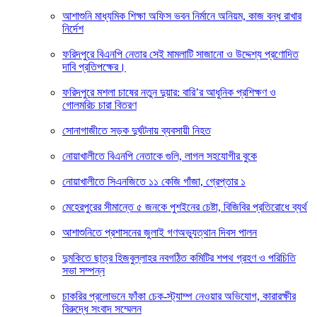
আশাশুনি মাধ্যমিক শিক্ষা অফিস ভবন নির্মানে অনিয়ম, কাজ বন্ধ রাখার
নির্দেশ
ফরিদপুরে বিএনপি নেতার সেই মামলাটি সাজানো ও উদ্দেশ্য প্রণোদিত
দাবি প্রতিপক্ষের।
ফরিদপুরে মশলা চাষের নতুন দুয়ার: বারি’র আধুনিক প্রশিক্ষণ ও
গোলমরিচ চারা বিতরণ
সোনাগাজীতে সড়ক দুর্ঘটনায় ব্যবসায়ী নিহত
নোয়াখালীতে বিএনপি নেতাকে গুলি, লাগল সহযোগীর বুকে
নোয়াখালীতে সিএনজিতে ১১ কেজি গাঁজা, গ্রেপ্তার ১
মেহেরপুরের সীমান্তে ৫ জনকে পুশইনের চেষ্টা, বিজিবির প্রতিরোধে ব্যর্থ
আশাশুনিতে প্রশাসনের জুলাই গণঅভ্যুত্থান দিবস পালন
দুমকিতে ছাত্র হিজবুল্লাহর নবগঠিত কমিটির শপথ গ্রহণ ও পরিচিতি
সভা সম্পন্ন
চাকরির প্রলোভনে ফাঁকা চেক-স্ট্যাম্প নেওয়ার অভিযোগ, কারারক্ষীর
বিরুদ্ধে সংবাদ সম্মেলন