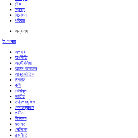
টেক
স্বাস্থ্য
বিনোদন
পরিবার
অন্যান্য
ই-পেপার
অপরাধ
অর্থনীতি
অস্ট্রেলিয়া
আইন আদালত
আন্তর্জাতিক
ইসলাম
কৃষি
খেলাধুলা
জাতীয়
তথ্যপ্রযুক্তি
নেদারল্যান্ডস
পর্যটন
বিনোদন
মতামত
মেক্সিকো
রাজনীতি