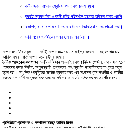
কবি নজরুল বাংলার শ্রেষ্ঠ সম্পদ : বাংলাদেশ ন্যাপ
বুধহাটা দ্বাদশ শিব ও কালী মন্দির পরিদর্শনে হাফেজ রবিউল বাশার এমপি
কলাপাড়ায় বিশ্ব পরিবেশ দিবসে বর্ণাঢ্য শোভাযাত্রা ও আলোচনা সভা।
ফরিদপুরে সাংবাদিকের ওপর হামলার প্রতিবাদ।
সম্পাদক: মনির সবুজ নির্বাহী সম্পাদকঃ- কে এম সাইদুর রহমান সহ সম্পাদক:-
আরিফ সুমন বার্তা সম্পাদক:- নাঈমুর রহমান
দৈনিক আজকের কলাপাড়া
একটি উদীয়মান অনলাইন বাংলা নিউজ পোর্টাল, যার লক্ষ্য হলো
পাঠকদের কাছে নির্ভীক, অনুসন্ধানী, তথ্যবহুল এবং স্বাধীন সাংবাদিকতার মাধ্যমে সত্য
তুলে ধরা। আধুনিক প্রযুক্তির সর্বোচ্চ ব্যবহার করে এই সংবাদমাধ্যম স্থানীয় ও জাতীয়
খবরের পাশাপাশি আন্তর্জাতিক অঙ্গনের সর্বশেষ আপডেট পাঠকদের কাছে পৌঁছে দেয়।
প্রতিষ্ঠাতা প্রকাশক ও সম্পাদক মরহুম জাহিদ রিপন
মোবাইল :- ০১৭৭৪৪৩৩১৯৩ কলেজ রোড, কলাপাড়া, পটুয়াখালী, বরিশাল।