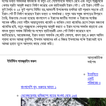
দলের ভক্ত সমর্থকরা মাদককে না বলুন এই স্লোগানকে সামনে রেখে এবং নতুন প্রজন্মকে
খেলার প্রতি আকৃষ্ট করতে নির্মাণ করেছে এক ব্যতিক্রমি ইরান গেট। এই ইরান গেটটি ৩০
ফুট দৈর্ঘ্য ও ২৫ ফুট প্রস্হ নির্মিত হয়,আমতলী উপজেলার হলদিয়া হাট প্রধান সড়কে এই
ইরান গেট টি নির্মাণ করেছেন ইরান ভক্ত ও সমর্থকরা। হলুদ আর সবুজ কাপড়ের মিশ্রনে
তৈরি, উচ্চতায় দেওয়া হয়েছে বাংলাদেশ ও ইরানের জাতীয় পতাকা ও ইরানের সর্বোচ্চ
সাবেক ধর্মীয় নেতা শহীদ আয়াতুল্লাহ খামেনি ও বর্তমান নেতা খামেনির ছেলে সৈয়দ মজতবা
খামেনির ছবি, নতুন প্রজন্মকে খেলাধুলার আকৃষ্ট করতে ও ইরান দলের সমর্থক বাড়ানো এবং
মাদক মুক্ত সমাজ বিনির্মাণের লক্ষ্যে ব্যতিক্রমী এমন গেট নির্মাণ করেছেন বলে
জানিয়েছেন, আয়োজকরা, ইরান ভক্ত সমার্থক মো,মতি মোল্লা, বাদল মৃধা,ও রুহুল আমিন
প্যাদা বলেন আমরা মুসলিম, ইসলাম আমাদের ধর্ম এ বিজয় ইসলামের পক্ষে ইরানেরই হবে
আমরা দুহাত তুলে আল্লাহ কাছে দোয়া করি।
আন্তর্জাতিক
ইউটিউব সাবস্ক্রাইব করুন
সর্বশেষ
ইতালিতে
একই
পরিবারের ৩
বাংলাদেশি খুন, গুরুতর আহত ১
ভেনেজুয়েলায় ভূমিকম্পে মৃতের সংখ্যা বেড়ে ১৬৪