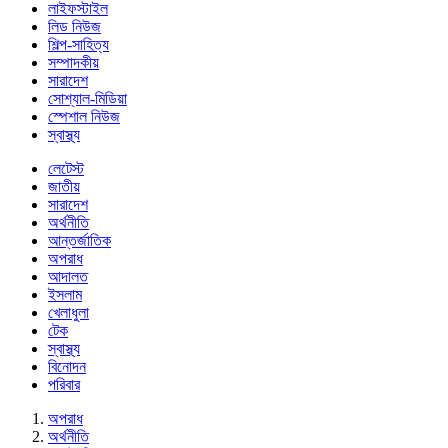
লাইফস্টাইল
লিড নিউজ
শিল্প-সাহিত্য
সম্পাদকীয়
সারাদেশ
সোশ্যাল-মিডিয়া
স্পেশাল নিউজ
স্বাস্থ্য
লেটেস্ট
জাতীয়
সারাদেশ
অর্থনীতি
আন্তর্জাতিক
অপরাধ
আদালত
ইসলাম
খেলাধুলা
টেক
স্বাস্থ্য
বিনোদন
পরিবার
অপরাধ
অর্থনীতি