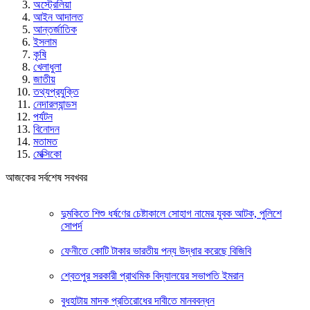
অস্ট্রেলিয়া
আইন আদালত
আন্তর্জাতিক
ইসলাম
কৃষি
খেলাধুলা
জাতীয়
তথ্যপ্রযুক্তি
নেদারল্যান্ডস
পর্যটন
বিনোদন
মতামত
মেক্সিকো
আজকের সর্বশেষ সবখবর
দুমকিতে শিশু ধর্ষণের চেষ্টাকালে সোহাগ নামের যুবক আটক, পুলিশে
সোপর্দ
ফেনীতে কোটি টাকার ভারতীয় পন্য উদ্ধার করেছে বিজিবি
শ্বেতপুর সরকারী প্রাথমিক বিদ্যালয়ের সভাপতি ইমরান
বুধহাটায় মাদক প্রতিরোধের দাবীতে মানববন্ধন