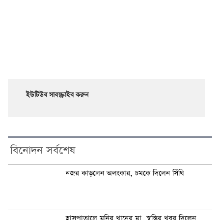
ইউটিউব সাবস্ক্রাইব করুন
বিনোদন সর্বশেষ
নজর কাড়লেন অলংকার, চমকে দিলেন সিঁথি
হাসপাতালে মনির খানের মা, স্বস্তির খবর দিলেন