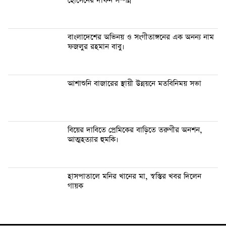
হোসেনের দাফন সম্পন্ন
বাংলাদেশের অভিনয় ও সংগীতাঙ্গনের এক অনন্য নাম
ফজলুর রহমান বাবু।
আশাশুনি বাজারের স্থায়ী উন্নয়নে মতবিনিময় সভা
বিয়ের দাবিতে প্রেমিকের বাড়িতে তরুণীর অনশন,
আত্মহত্যার হুমকি।
হাসপাতালে মনির খানের মা, স্বস্তির খবর দিলেন
গায়ক