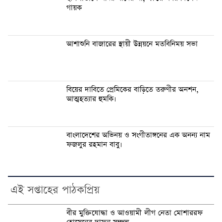
গায়ক
আশাশুনি বাজারের স্থায়ী উন্নয়নে মতবিনিময় সভা
বিয়ের দাবিতে প্রেমিকের বাড়িতে তরুণীর অনশন,
আত্মহত্যার হুমকি।
বাংলাদেশের অভিনয় ও সংগীতাঙ্গনের এক অনন্য নাম
ফজলুর রহমান বাবু।
এই সপ্তাহের পাঠকপ্রিয়
বীর মুক্তিযোদ্ধা ও আওয়ামী লীগ নেতা মোশাররফ