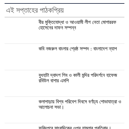
এই সপ্তাহের পাঠকপ্রিয়
বীর মুক্তিযোদ্ধা ও আওয়ামী লীগ নেতা মোশাররফ
হোসেনের দাফন সম্পন্ন
কবি নজরুল বাংলার শ্রেষ্ঠ সম্পদ : বাংলাদেশ ন্যাপ
বুধহাটা দ্বাদশ শিব ও কালী মন্দির পরিদর্শনে হাফেজ
রবিউল বাশার এমপি
কলাপাড়ায় বিশ্ব পরিবেশ দিবসে বর্ণাঢ্য শোভাযাত্রা ও
আলোচনা সভা।
ফরিদপুরে সাংবাদিকের ওপর হামলার প্রতিবাদ।