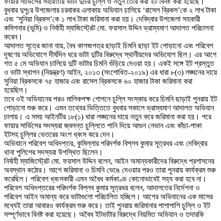
ফায়ার সার্ভিসের সহায়তায় ভাটা দুটির চুল্লি ও নতুন তৈরি করা ইট বিনষ্ট করা হয়েছে।
বুধবার দুপু‌রে উপজেলার চরবাকর এলাকায় অভিযান চালিয়ে ‘রাসেল ব্রিকস’কে ২ লাখ টাকা
এবং ‘সুনিয়া ব্রিকস’কে ১ লাখ টাকা জরিমানা করা হয়। দেবিদ্বার উপজেলা সহকারী
কমিশনার (ভূমি) ও নির্বাহী ম্যাজিস্ট্রেট মো. ফয়সাল উদ্দিন ভ্রাম্যমাণ আদালত পরিচালনা
করেন।
আদালত সূত্রে জানা যায়, বৈধ কাগজপত্র ছাড়াই চিমনি ছাড়া ইট পোড়ানো এবং পরিবেশ
দূষণের অভিযোগে দীর্ঘদিন ধরে ভাটা দুটির বিরুদ্ধে স্থানীয়দের অভিযোগ ছিল। এর আগে
গত ৫ মে অভিযান চালিয়ে দুটি ভাটার চিমনি গুঁড়িয়ে দেওয়া হয়। একই সঙ্গে ইট প্রস্তুত
ও ভাটা স্থাপন (নিয়ন্ত্রণ) আইন, ২০১৩ (সংশোধিত-২০১৯) এর ধারা ৮(৩) লঙ্ঘনের দায়ে
সুনিয়া ব্রিকসকে ৭৫ হাজার এবং রাসেল ব্রিকসকে ৬০ হাজার টাকা জরিমানা করা
হয়েছিল।
তবে ওই অভিযানের পরও মালিকপক্ষ গোপনে চুল্লি সংস্কার করে চিমনি ছাড়াই পুনরায় ইট
পোড়ানো শুরু করে। এমন তথ্যের ভিত্তিতে বুধবার সকালে ভ্রাম্যমাণ আদালত অভিযান
চালায়। এ সময় আইনটির ১৮(১) ধারা লঙ্ঘনের দায়ে নতুন করে জরিমানা করা হয়। পরে
ফায়ার সার্ভিসের সদস্যরা জ্বলন্ত চুল্লিতে পানি দিয়ে আগুন নেভান এবং কাঁচা-পাকা
ইটসহ চুল্লির ভেতরের অংশ ধ্বংস করে দেন।
অভিযানে পরিবেশ অধিদপ্তর, কুমিল্লার পরিদর্শক বিপ্লব কুমার সূত্রধর এবং দেবিদ্বার
থানা পুলিশের সদস্যরা উপস্থিত ছিলেন।
নির্বাহী ম্যাজিস্ট্রেট মো. ফয়সাল উদ্দিন বলেন, আইন অমান্যকারীদের বিরুদ্ধে প্রশাসনের
অবস্থান কঠোর। আগে জরিমানা ও চিমনি ভেঙে দেওয়ার পরও তারা পুনরায় কার্যক্রম শুরু
করেছিল। পরিবেশ ধ্বংসকারী এমন অবৈধ কর্মকাণ্ড কোনোভাবেই সহ্য করা হবে না।
পরিবেশ অধিদপ্তরের পরিদর্শক বিপ্লব কুমার সূত্রধর বলেন, আদালতের নির্দেশনা ও
পরিবেশ আইন অমান্য করে ভাটাগুলো পরিচালিত হচ্ছিল। আগের অভিযানের এক মাসের
মধ্যেই তারা আবারও কার্যক্রম শুরু করে। তাই পুনরায় জরিমানার পাশাপাশি চুল্লি ও ইট
সম্পূর্ণভাবে বিনষ্ট করা হয়েছে। অবৈধ ইটভাটার বিরুদ্ধে নিয়মিত অভিযান ও তদারকি