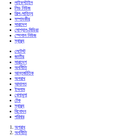
লাইফস্টাইল
লিড নিউজ
শিল্প-সাহিত্য
সম্পাদকীয়
সারাদেশ
সোশ্যাল-মিডিয়া
স্পেশাল নিউজ
স্বাস্থ্য
লেটেস্ট
জাতীয়
সারাদেশ
অর্থনীতি
আন্তর্জাতিক
অপরাধ
আদালত
ইসলাম
খেলাধুলা
টেক
স্বাস্থ্য
বিনোদন
পরিবার
অপরাধ
অর্থনীতি