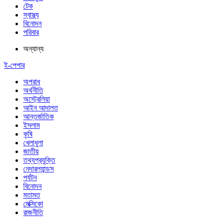
টেক
স্বাস্থ্য
বিনোদন
পরিবার
অন্যান্য
ই-পেপার
অপরাধ
অর্থনীতি
অস্ট্রেলিয়া
আইন আদালত
আন্তর্জাতিক
ইসলাম
কৃষি
খেলাধুলা
জাতীয়
তথ্যপ্রযুক্তি
নেদারল্যান্ডস
পর্যটন
বিনোদন
মতামত
মেক্সিকো
রাজনীতি