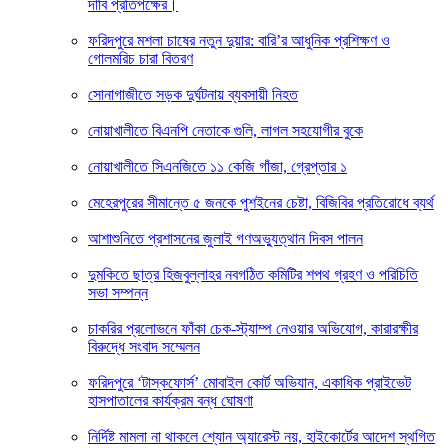
দাবি প্রতিপক্ষের।
ফরিদপুরে মশলা চাষের নতুন দুয়ার: বারি’র আধুনিক প্রশিক্ষণ ও
গোলমরিচ চারা বিতরণ
সোনাগাজীতে সড়ক দুর্ঘটনায় ব্যবসায়ী নিহত
নোয়াখালীতে বিএনপি নেতাকে গুলি, লাগল সহযোগীর বুকে
নোয়াখালীতে সিএনজিতে ১১ কেজি গাঁজা, গ্রেপ্তার ১
মেহেরপুরের সীমান্তে ৫ জনকে পুশইনের চেষ্টা, বিজিবির প্রতিরোধে ব্যর্থ
আশাশুনিতে প্রশাসনের জুলাই গণঅভ্যুত্থান দিবস পালন
দুমকিতে ছাত্র হিজবুল্লাহর নবগঠিত কমিটির শপথ গ্রহণ ও পরিচিতি
সভা সম্পন্ন
চাকরির প্রলোভনে ফাঁকা চেক-স্ট্যাম্প নেওয়ার অভিযোগ, কারারক্ষীর
বিরুদ্ধে সংবাদ সম্মেলন
ফরিদপুরে ‘টাস্কফোর্স’ মোবাইল কোর্ট অভিযান, একাধিক প্রাইভেট
হাসপাতালের কার্যক্রম বন্ধ ঘোষণা
নির্দিষ্ট মামলা না থাকলে শ্যোন অ্যারেস্ট নয়, হাইকোর্টের আদেশ স্থগিত