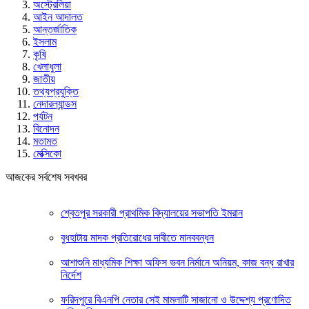
অস্ট্রেলিয়া
আইন আদালত
আন্তর্জাতিক
ইসলাম
কৃষি
খেলাধুলা
জাতীয়
তথ্যপ্রযুক্তি
নেদারল্যান্ডস
পর্যটন
বিনোদন
মতামত
মেক্সিকো
আজকের সর্বশেষ সবখবর
শ্বেতপুর সরকারী প্রাথমিক বিদ্যালয়ের সভাপতি ইমরান
বুধহাটায় মাদক প্রতিরোধের দাবীতে মানববন্ধন
আশাশুনি মাধ্যমিক শিক্ষা অফিস ভবন নির্মানে অনিয়ম, কাজ বন্ধ রাখার
নির্দেশ
ফরিদপুরে বিএনপি নেতার সেই মামলাটি সাজানো ও উদ্দেশ্য প্রণোদিত