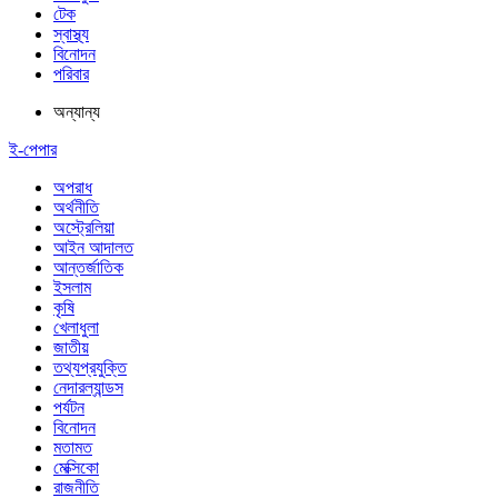
টেক
স্বাস্থ্য
বিনোদন
পরিবার
অন্যান্য
ই-পেপার
অপরাধ
অর্থনীতি
অস্ট্রেলিয়া
আইন আদালত
আন্তর্জাতিক
ইসলাম
কৃষি
খেলাধুলা
জাতীয়
তথ্যপ্রযুক্তি
নেদারল্যান্ডস
পর্যটন
বিনোদন
মতামত
মেক্সিকো
রাজনীতি