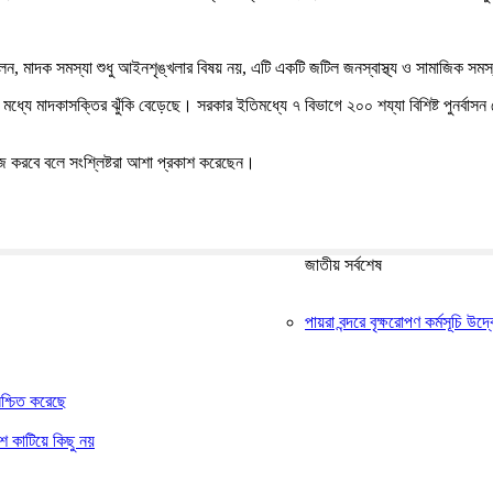
বলেন, মাদক সমস্যা শুধু আইনশৃঙ্খলার বিষয় নয়, এটি একটি জটিল জনস্বাস্থ্য ও সামাজিক স
 মধ্যে মাদকাসক্তির ঝুঁকি বেড়েছে। সরকার ইতিমধ্যে ৭ বিভাগে ২০০ শয্যা বিশিষ্ট পুনর্বাস
াজ করবে বলে সংশ্লিষ্টরা আশা প্রকাশ করেছেন।
জাতীয় সর্বশেষ
পায়রা বন্দরে বৃক্ষরোপণ কর্মসূচি উ
নিশ্চিত করেছে
শ কাটিয়ে কিছু নয়