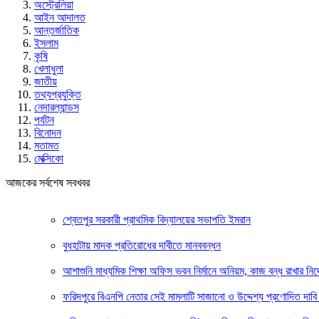
অস্ট্রেলিয়া
আইন আদালত
আন্তর্জাতিক
ইসলাম
কৃষি
খেলাধুলা
জাতীয়
তথ্যপ্রযুক্তি
নেদারল্যান্ডস
পর্যটন
বিনোদন
মতামত
মেক্সিকো
আজকের সর্বশেষ সবখবর
শ্বেতপুর সরকারী প্রাথমিক বিদ্যালয়ের সভাপতি ইমরান
বুধহাটায় মাদক প্রতিরোধের দাবীতে মানববন্ধন
আশাশুনি মাধ্যমিক শিক্ষা অফিস ভবন নির্মানে অনিয়ম, কাজ বন্ধ রাখার নির্
ফরিদপুরে বিএনপি নেতার সেই মামলাটি সাজানো ও উদ্দেশ্য প্রণোদিত দাবি