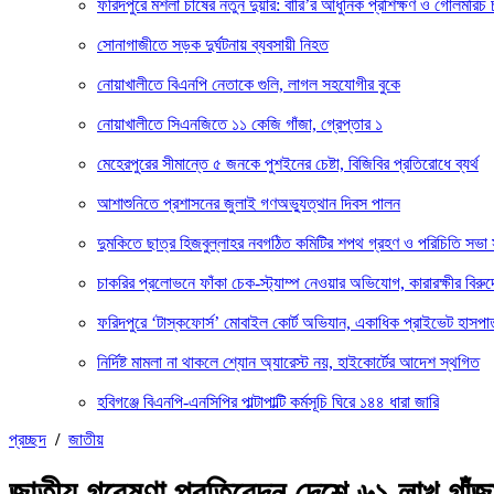
ফরিদপুরে মশলা চাষের নতুন দুয়ার: বারি’র আধুনিক প্রশিক্ষণ ও গোলমরিচ 
সোনাগাজীতে সড়ক দুর্ঘটনায় ব্যবসায়ী নিহত
নোয়াখালীতে বিএনপি নেতাকে গুলি, লাগল সহযোগীর বুকে
নোয়াখালীতে সিএনজিতে ১১ কেজি গাঁজা, গ্রেপ্তার ১
মেহেরপুরের সীমান্তে ৫ জনকে পুশইনের চেষ্টা, বিজিবির প্রতিরোধে ব্যর্থ
আশাশুনিতে প্রশাসনের জুলাই গণঅভ্যুত্থান দিবস পালন
দুমকিতে ছাত্র হিজবুল্লাহর নবগঠিত কমিটির শপথ গ্রহণ ও পরিচিতি সভা 
চাকরির প্রলোভনে ফাঁকা চেক-স্ট্যাম্প নেওয়ার অভিযোগ, কারারক্ষীর বিরুদ
ফরিদপুরে ‘টাস্কফোর্স’ মোবাইল কোর্ট অভিযান, একাধিক প্রাইভেট হাসপাত
নির্দিষ্ট মামলা না থাকলে শ্যোন অ্যারেস্ট নয়, হাইকোর্টের আদেশ স্থগিত
হবিগঞ্জে বিএনপি-এনসিপির পাল্টাপাল্টি কর্মসূচি ঘিরে ১৪৪ ধারা জারি
প্রচ্ছদ
/
জাতীয়
জাতীয় গবেষণা প্রতিবেদন দেশে ৬১ লাখ গাঁজ