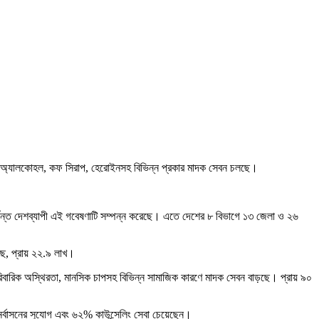
াবা, অ্যালকোহল, কফ সিরাপ, হেরোইনসহ বিভিন্ন প্রকার মাদক সেবন চলছে।
ুন পর্যন্ত দেশব্যাপী এই গবেষণাটি সম্পন্ন করেছে। এতে দেশের ৮ বিভাগে ১৩ জেলা ও ২৬
েছে, প্রায় ২২.৯ লাখ।
িবারিক অস্থিরতা, মানসিক চাপসহ বিভিন্ন সামাজিক কারণে মাদক সেবন বাড়ছে। প্রায় ৯০
নর্বাসনের সুযোগ এবং ৬২% কাউন্সেলিং সেবা চেয়েছেন।