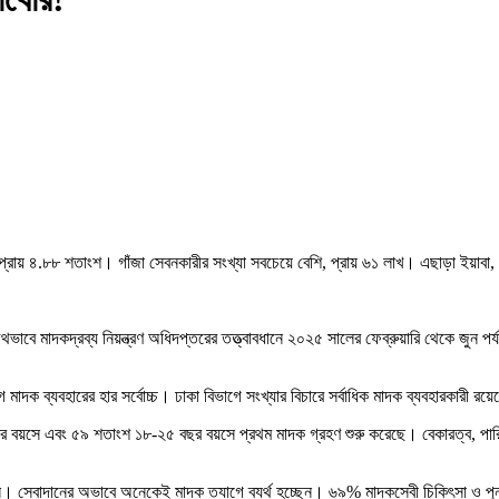
 প্রায় ৪.৮৮ শতাংশ। গাঁজা সেবনকারীর সংখ্যা সবচেয়ে বেশি, প্রায় ৬১ লাখ। এছাড়া ইয়
টেড যৌথভাবে মাদকদ্রব্য নিয়ন্ত্রণ অধিদপ্তরের তত্ত্বাবধানে ২০২৫ সালের ফেব্রুয়ারি থেকে জ
ক ব্যবহারের হার সর্বোচ্চ। ঢাকা বিভাগে সংখ্যার বিচারে সর্বাধিক মাদক ব্যবহারকারী রয়
ছর বয়সে এবং ৫৯ শতাংশ ১৮-২৫ বছর বয়সে প্রথম মাদক গ্রহণ শুরু করেছে। বেকারত্ব, পার
ছেন। সেবাদানের অভাবে অনেকেই মাদক ত্যাগে ব্যর্থ হচ্ছেন। ৬৯% মাদকসেবী চিকিৎসা ও পু