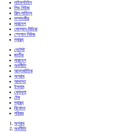
লাইফস্টাইল
লিড নিউজ
শিল্প-সাহিত্য
সম্পাদকীয়
সারাদেশ
সোশ্যাল-মিডিয়া
স্পেশাল নিউজ
স্বাস্থ্য
লেটেস্ট
জাতীয়
সারাদেশ
অর্থনীতি
আন্তর্জাতিক
অপরাধ
আদালত
ইসলাম
খেলাধুলা
টেক
স্বাস্থ্য
বিনোদন
পরিবার
অপরাধ
অর্থনীতি