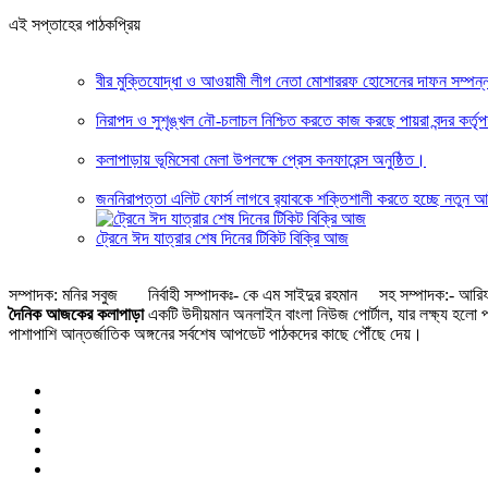
এই সপ্তাহের পাঠকপ্রিয়
বীর মুক্তিযোদ্ধা ও আওয়ামী লীগ নেতা মোশাররফ হোসেনের দাফন সম্পন্
নিরাপদ ও সুশৃঙ্খল নৌ-চলাচল নিশ্চিত করতে কাজ করছে পায়রা বন্দর কর্তৃপ
কলাপাড়ায় ভূমিসেবা মেলা উপলক্ষে প্রেস কনফারেন্স অনুষ্ঠিত।
জননিরাপত্তা এলিট ফোর্স লাগবে র‍্যাবকে শক্তিশালী করতে হচ্ছে নতুন আইন : 
ট্রেনে ঈদ যাত্রার শেষ দিনের টিকিট বিক্রি আজ
সম্পাদক: মনির সবুজ নির্বাহী সম্পাদকঃ- কে এম সাইদুর রহমান সহ সম্পাদক:- আরিফ
দৈনিক আজকের কলাপাড়া
একটি উদীয়মান অনলাইন বাংলা নিউজ পোর্টাল, যার লক্ষ্য হলো পাঠ
পাশাপাশি আন্তর্জাতিক অঙ্গনের সর্বশেষ আপডেট পাঠকদের কাছে পৌঁছে দেয়।