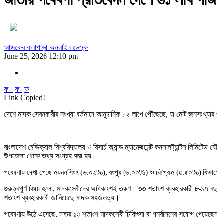
আজকের কলাপাড়া অনলাইন ডেস্ক
June 25, 2026 12:10 pm
ফ+
ফ-
ফ
Link Copied!
দেশে মাদক সেবনকারীর সংখ্যা বর্তমানে আনুমানিক ৮২ লাখে পৌঁছেছে, যা মোট জনসংখ্যার
বাংলাদেশ মেডিক্যাল বিশ্ববিদ্যালয় ও রিসার্চ অ্যান্ড ম্যানেজমেন্ট কনসালট্যান্টস লিমি
উপজেলা থেকে তথ্য সংগ্রহ করা হয়।
গবেষণায় দেখা গেছে ময়মনসিংহ (৬.০২%), রংপুর (৬.০০%) ও চট্টগ্রাম (৫.৫০%) বিভাগে মাদ
গুরুত্বপূর্ণ বিষয় হলো, মাদকসেবীদের অধিকাংশই তরুণ। ৩৩ শতাংশ ব্যবহারকারী ৮-১৭ ব
শতাংশ ব্যবহারকারী জানিয়েছে মাদক সহজলভ্য।
গবেষণায় উঠে এসেছে, মাত্র ১৩ শতাংশ মাদকসেবী চিকিৎসা বা পুনর্বাসনের সুযোগ পেয়ে