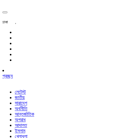
ঢাকা
,
প্রচ্ছদ
লেটেস্ট
জাতীয়
সারাদেশ
অর্থনীতি
আন্তর্জাতিক
অপরাধ
আদালত
ইসলাম
খেলাধুলা