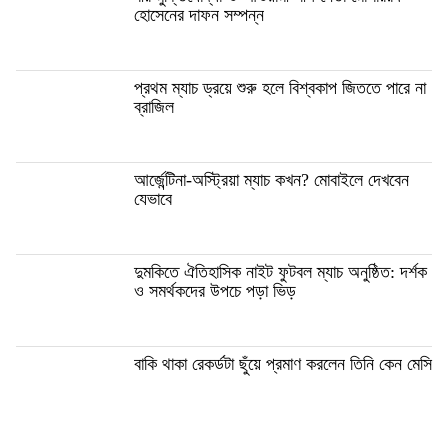
হোসেনের দাফন সম্পন্ন
প্রথম ম্যাচ ড্রয়ে শুরু হলে বিশ্বকাপ জিততে পারে না
ব্রাজিল
আর্জেন্টিনা-অস্ট্রিয়া ম্যাচ কখন? মোবাইলে দেখবেন
যেভাবে
দুমকিতে ঐতিহাসিক নাইট ফুটবল ম্যাচ অনুষ্ঠিত: দর্শক
ও সমর্থকদের উপচে পড়া ভিড়
বাকি থাকা রেকর্ডটা ছুঁয়ে প্রমাণ করলেন তিনি কেন মেসি