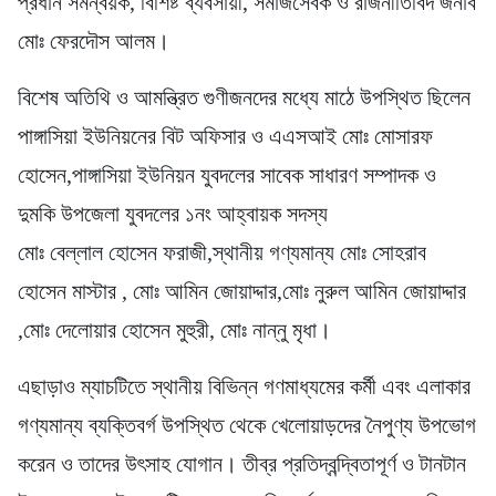
প্রধান সমন্বয়ক, বিশিষ্ট ব্যবসায়ী, সমাজসেবক ও রাজনীতিবিদ জনাব
মোঃ ফেরদৌস আলম।
বিশেষ অতিথি ও আমন্ত্রিত গুণীজনদের মধ্যে মাঠে উপস্থিত ছিলেন
পাঙ্গাসিয়া ইউনিয়নের বিট অফিসার ও এএসআই মোঃ মোসারফ
হোসেন,পাঙ্গাসিয়া ইউনিয়ন যুবদলের সাবেক সাধারণ সম্পাদক ও
দুমকি উপজেলা যুবদলের ১নং আহ্বায়ক সদস্য
মোঃ বেল্লাল হোসেন ফরাজী,স্থানীয় গণ্যমান্য মোঃ সোহরাব
হোসেন মাস্টার‌ , মোঃ আমিন জোয়াদ্দার,মোঃ নুরুল আমিন জোয়াদ্দার
,মোঃ দেলোয়ার হোসেন মুহুরী, মোঃ নান্নু মৃধা।
এছাড়াও ম্যাচটিতে স্থানীয় বিভিন্ন গণমাধ্যমের কর্মী এবং এলাকার
গণ্যমান্য ব্যক্তিবর্গ উপস্থিত থেকে খেলোয়াড়দের নৈপুণ্য উপভোগ
করেন ও তাদের উৎসাহ যোগান। তীব্র প্রতিদ্বন্দ্বিতাপূর্ণ ও টানটান