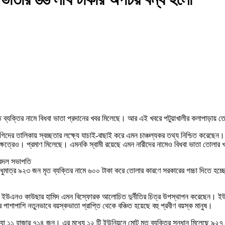
ত ব্যক্তির নামে বিধবা ভাতা প্রদানের খবর মিলেছে। আর এই খবরে পটুয়াখালীর কলাপাড়া
গিদের তালিকায় স্বচ্ছতার লক্ষ্যে যাচাই-বাছাই করে এমন চাঞ্চল্যকর তথ্য নিশ্চিত করেছ
ষেত্রেও। প্রমাণ মিলেছে। এমনকি স্বামী রয়েছে এমন নারীদের নামেও বিধবা ভাতা তোলার
্রদল সভাপতি
ধুমাত্র ৯২৩ জন মৃত ব্যক্তির নামে ৬০০ টাকা করে তোলার কারণে সরকারের গচ্চা দিতে হচ্
যমে ইউএনও কাউছার হামিদ এমন বিস্ফোরক আলোচিত দুর্নীতির চিত্র উপস্থাপন করেছেন। ইউ
শাপাশি নতুনভাবে বয়স্কভাতা প্রাপ্তি থেকে বঞ্চিত হয়েছে বহু প্রবীণ বয়স্ক মানুষ।
 সংখ্যা ১১ হাজার ৭১৪ জন। এর মধ্যে ১২ টি ইউনিয়নে মোট মৃত ব্যক্তির সন্ধান মিলেছে ৯২৭