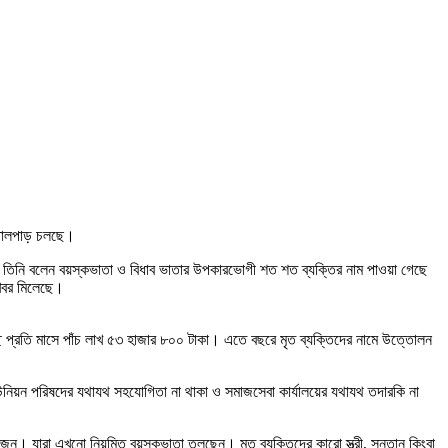
য় তোলপাড় চলছে।
েন। তিনি বলেন বয়স্কভাতা ও বিধাব ভাতার উপকারভোগী শত শত ব্যক্তির নাম পাওয়া গেছে
 খবর মিলেছে।
ছে প্রতি মাসে পাঁচ লাখ ৫৩ হাজার ৮০০ টাকা। এতে বছরে মৃত ব্যক্তিদের নামে উত্তোলন
নিয়ন পরিষদের যথাযথ সহযোগিতা না থাকা ও সমাজসেবা কার্যালয়ের যথাযথ তদারকি না
 জন। যারা এখনো নিয়মিত বয়স্কভাতা তুলছেন। মৃত ব্যক্তিদের কারো স্ত্রী, সন্তান কিংবা