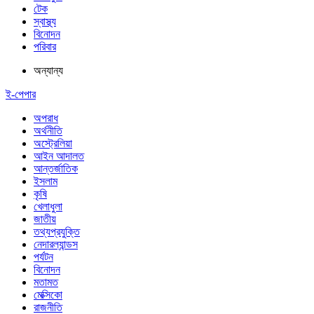
টেক
স্বাস্থ্য
বিনোদন
পরিবার
অন্যান্য
ই-পেপার
অপরাধ
অর্থনীতি
অস্ট্রেলিয়া
আইন আদালত
আন্তর্জাতিক
ইসলাম
কৃষি
খেলাধুলা
জাতীয়
তথ্যপ্রযুক্তি
নেদারল্যান্ডস
পর্যটন
বিনোদন
মতামত
মেক্সিকো
রাজনীতি