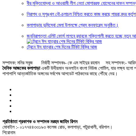
বীর মুক্তিযোদ্ধা ও আওয়ামী লীগ নেতা মোশাররফ হোসেনের দাফন সম্পন্
নিরাপদ ও সুশৃঙ্খল নৌ-চলাচল নিশ্চিত করতে কাজ করছে পায়রা বন্দর কর্তৃপ
কলাপাড়ায় ভূমিসেবা মেলা উপলক্ষে প্রেস কনফারেন্স অনুষ্ঠিত।
জননিরাপত্তা এলিট ফোর্স লাগবে র‍্যাবকে শক্তিশালী করতে হচ্ছে নতুন আইন : 
ট্রেনে ঈদ যাত্রার শেষ দিনের টিকিট বিক্রি আজ
সম্পাদক: মনির সবুজ নির্বাহী সম্পাদকঃ- কে এম সাইদুর রহমান সহ সম্পাদক:- আরিফ
দৈনিক আজকের কলাপাড়া
একটি উদীয়মান অনলাইন বাংলা নিউজ পোর্টাল, যার লক্ষ্য হলো পাঠ
পাশাপাশি আন্তর্জাতিক অঙ্গনের সর্বশেষ আপডেট পাঠকদের কাছে পৌঁছে দেয়।
প্রতিষ্ঠাতা প্রকাশক ও সম্পাদক মরহুম জাহিদ রিপন
মোবাইল :- ০১৭৭৪৪৩৩১৯৩ কলেজ রোড, কলাপাড়া, পটুয়াখালী, বরিশাল।
শিরোনাম