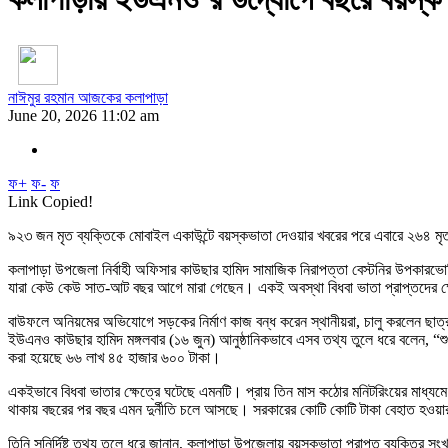
নাঈমুর রহমান আজকের কলাপাড়া
June 20, 2026 11:02 am
ফ+
ফ-
ফ
Link Copied!
৯২৩ জন মৃত ব্যক্তিকে মোবাইল একাউন্টে বয়স্কভাতা দেওয়ার খবরের পরে এবারে ২৬৪ মৃ
কলাপাড়া উপজেলা নির্বাহী অফিসার কাউছার হামিদ সামাজিক নিরাপত্তা বেস্টনির উপকারভো
যারা কেউ কেউ সাত-আট বছর আগে মারা গেছেন। একই অবস্থা বিধবা ভাতা প্রাপ্তদের ক্
বাউফলে অনিয়মের অভিযোগে সড়কের নির্মাণ কাজ বন্ধ করেন স্থানীয়রা, চালু করলেন ছাত
ইউএনও কাউছার হামিদ মঙ্গলবার (১৬ জুন) আনুষ্ঠানিকভাবে এসব তথ্য তুলে ধরে বলেন, “শু
করা হয়েছে ৬৬ লাখ ৪৫ হাজার ৬০০ টাকা।
একইভাবে বিধবা ভাতার ক্ষেত্রে ঘটেছে এমনটি। প্রায় তিন মাস কঠোর মনিটরিংয়ের মাধ্
থাকায় বছরের পর বছর এমন দুর্নীতি চলে আসছে। সরকারের কোটি কোটি টাকা বেহাত হওয়ার পা
তিনি সুনির্দিষ্ট তথ্য তুলে ধরে জানান, কলাপাড়া উপজেলায় বয়স্কভাতা প্রাপ্ত ব্যক্তির