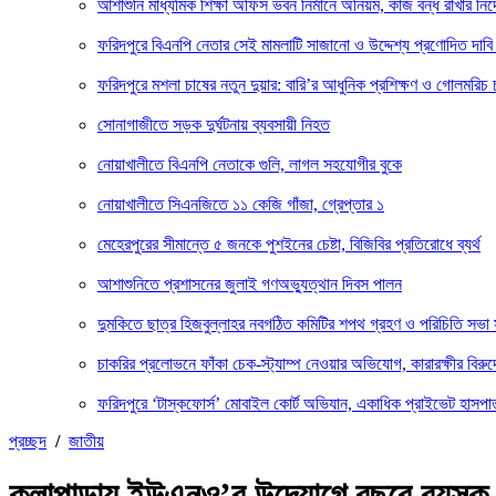
আশাশুনি মাধ্যমিক শিক্ষা অফিস ভবন নির্মানে অনিয়ম, কাজ বন্ধ রাখার নির্
ফরিদপুরে বিএনপি নেতার সেই মামলাটি সাজানো ও উদ্দেশ্য প্রণোদিত দাবি
ফরিদপুরে মশলা চাষের নতুন দুয়ার: বারি’র আধুনিক প্রশিক্ষণ ও গোলমরিচ 
সোনাগাজীতে সড়ক দুর্ঘটনায় ব্যবসায়ী নিহত
নোয়াখালীতে বিএনপি নেতাকে গুলি, লাগল সহযোগীর বুকে
নোয়াখালীতে সিএনজিতে ১১ কেজি গাঁজা, গ্রেপ্তার ১
মেহেরপুরের সীমান্তে ৫ জনকে পুশইনের চেষ্টা, বিজিবির প্রতিরোধে ব্যর্থ
আশাশুনিতে প্রশাসনের জুলাই গণঅভ্যুত্থান দিবস পালন
দুমকিতে ছাত্র হিজবুল্লাহর নবগঠিত কমিটির শপথ গ্রহণ ও পরিচিতি সভা 
চাকরির প্রলোভনে ফাঁকা চেক-স্ট্যাম্প নেওয়ার অভিযোগ, কারারক্ষীর বিরুদ
ফরিদপুরে ‘টাস্কফোর্স’ মোবাইল কোর্ট অভিযান, একাধিক প্রাইভেট হাসপাত
প্রচ্ছদ
/
জাতীয়
কলাপাড়ায় ইউএনও’র উদ্যোগে বছরে বয়স্ক 