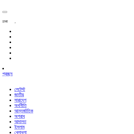
ঢাকা
,
প্রচ্ছদ
লেটেস্ট
জাতীয়
সারাদেশ
অর্থনীতি
আন্তর্জাতিক
অপরাধ
আদালত
ইসলাম
খেলাধুলা