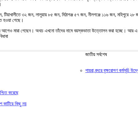
।
 টিয়াখালীতে ৩২ জন, লালুয়ায় ৮৫ জন, মিঠাগঞ্জ ৫৭ জন, নীলগঞ্জে ১১৬ জন, মহিপুরে ২৮
্চিত হওয়া গেছে।
 আগেও মারা গেছেন। অথচ এখনো তাঁদের নামে বয়স্কভাতা উত্তোলন করা হচ্ছে। আর এ কার
িধাবা
জাতীয় সর্বশেষ
পায়রা বন্দরে বৃক্ষরোপণ কর্মসূচি উ
নিশ্চিত করেছে
শ কাটিয়ে কিছু নয়