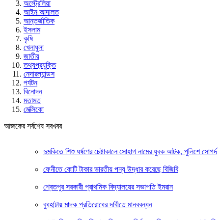
অস্ট্রেলিয়া
আইন আদালত
আন্তর্জাতিক
ইসলাম
কৃষি
খেলাধুলা
জাতীয়
তথ্যপ্রযুক্তি
নেদারল্যান্ডস
পর্যটন
বিনোদন
মতামত
মেক্সিকো
আজকের সর্বশেষ সবখবর
দুমকিতে শিশু ধর্ষণের চেষ্টাকালে সোহাগ নামের যুবক আটক, পুলিশে সোপর্দ
ফেনীতে কোটি টাকার ভারতীয় পন্য উদ্ধার করেছে বিজিবি
শ্বেতপুর সরকারী প্রাথমিক বিদ্যালয়ের সভাপতি ইমরান
বুধহাটায় মাদক প্রতিরোধের দাবীতে মানববন্ধন