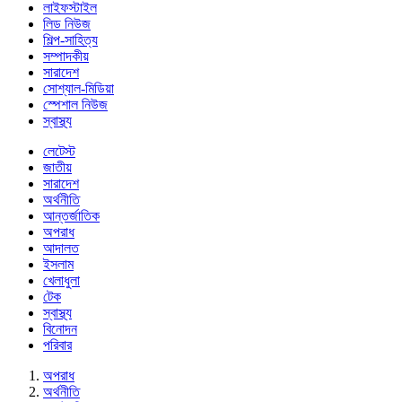
লাইফস্টাইল
লিড নিউজ
শিল্প-সাহিত্য
সম্পাদকীয়
সারাদেশ
সোশ্যাল-মিডিয়া
স্পেশাল নিউজ
স্বাস্থ্য
লেটেস্ট
জাতীয়
সারাদেশ
অর্থনীতি
আন্তর্জাতিক
অপরাধ
আদালত
ইসলাম
খেলাধুলা
টেক
স্বাস্থ্য
বিনোদন
পরিবার
অপরাধ
অর্থনীতি