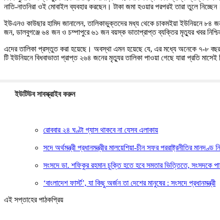
নাতি-নাতনিরা ওই মোবাইল ব্যবহার করছেন। টাকা জমা হওয়ার পরপরই তারা তুলে নিচ্ছেন
ইউএনও কাউছার হামিদ জানালেন, তালিকাভুক্তদের মধ্য থেকে চাকমইয়া ইউনিয়নে ৮৪ জন,
জন, ডালবুগঞ্জে ৬৪ জন ও চম্পাপুরে ৬১ জন বয়স্ক ভাতাপ্রাপ্ত ব্যক্তির মৃত্যুর খবর নিশ
এদের তালিকা প্রস্তুত করা হয়েছে। অবস্থা এমন হয়েছে যে, এর মধ্যে অনেকে ৭-৮ বছর
টি ইউনিয়নে বিধবাভাতা প্রাপ্ত ২৬৪ জনের মৃত্যুর তালিকা পাওয়া গেছে যারা প্রতি মাসেই ব
ইউটিউব সাবস্ক্রাইব করুন
রোববার ২৪ ঘণ্টা গ্যাস থাকবে না যেসব এলাকায়
সদে অর্থমন্ত্রী প্রধানমন্ত্রীর মালয়েশিয়া-চীন সফর পররাষ্ট্রনীতির মানদণ্ড 
সংসদে ডা. শফিকুর রহমান চুক্তি হতে হবে সমতার ভিত্তিতে, সংসদকে পা
‘বাংলাদেশ ফার্স্ট’, যা কিছু অর্জন তা দেশের মানুষের : সংসদে প্রধানমন্ত্রী
এই সপ্তাহের পাঠকপ্রিয়