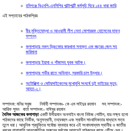
হবিগঞ্জে বিএনপি-এনসিপির পাল্টাপাল্টি কর্মসূচি ঘিরে ১৪৪ ধারা জারি
এই সপ্তাহের পাঠকপ্রিয়
বীর মুক্তিযোদ্ধা ও আওয়ামী লীগ নেতা মোশাররফ হোসেনের দাফন
সম্পন্ন
কলাপাড়ায় নকল ড্রিংকোর কারখানা সনাক্ত এক বছরের জেল সহ
জরিমানা
কলাপাড়ায় ইয়াবা ও গাঁজাসহ যুবক আটক।
কলাপাড়ায় গভীর রাতে অভিযান, সরকারি চাল উদ্ধার।
অটোরিক্সা ও মোটরসাইকেলের মুখোমুখি সংঘর্ষে দুই ভাইয়ের মৃত্যু,
আহত-২।
সম্পাদক: মনির সবুজ নির্বাহী সম্পাদকঃ- কে এম সাইদুর রহমান সহ সম্পাদক:-
আরিফ সুমন বার্তা সম্পাদক:- নাঈমুর রহমান
দৈনিক আজকের কলাপাড়া
একটি উদীয়মান অনলাইন বাংলা নিউজ পোর্টাল, যার লক্ষ্য হলো
পাঠকদের কাছে নির্ভীক, অনুসন্ধানী, তথ্যবহুল এবং স্বাধীন সাংবাদিকতার মাধ্যমে সত্য
তুলে ধরা। আধুনিক প্রযুক্তির সর্বোচ্চ ব্যবহার করে এই সংবাদমাধ্যম স্থানীয় ও জাতীয়
খবরের পাশাপাশি আন্তর্জাতিক অঙ্গনের সর্বশেষ আপডেট পাঠকদের কাছে পৌঁছে দেয়।