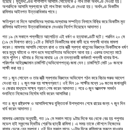
হয়েছে। মৃত্যুদণ্ডের পাশাপাশি আসামি সোহেলকে ৫ লাখ টাকা অর্থদণ্ড দেওয়া হয়।
অপরদিকে আসামি স্বপ্নাকে দুই লাখ টাকা অর্থদণ্ড দেওয়া হয়। অর্থদণ্ড ভিকটিম
রামিসার আইনগত উত্তরাধিকার পাবে।
ক্ষতিপূরণ না দিলে আসামিদের স্থাবর-অস্থাবর সম্পত্তি নিলামে বিক্রি করে ভিকটিম মৃত
রামিসার আইনগত উত্তরাধিকারকে দেওয়ার নির্দেশ দিয়েছেন আদালত।
গত ১৯ মে সকালে পল্লবীতে আলোচিত এই ধর্ষণ ও হত্যাকাণ্ডটি ঘটে। পরদিন ২০ মে
(১৯ মে দিবাগত রাত) ১২টা ৫ মিনিটে ভিকটিমের বাবা বাদী হয়ে পল্লবী থানায় মামলা
করেন। মামলায় আসামি সোহেল রানা ও তার স্ত্রী স্বপ্না খাতুনের বিরুদ্ধে ভিকটিমকে ধর্ষণ
করে মৃত্যু ঘটানো ও লাশ গুমে সহযোগিতার অভিযোগ আনা হয়। এরপর তদন্তে মাঠে
নামে পুলিশ। ঘটনার ৪ দিনের মাথায় ২৪ মে তদন্তকারী কর্মকর্তা পল্লবী থানার উপ-
পরিদর্শক অহিদুজ্জামান চার্জশিট (অভিযোগপত্র) জমা দেন। চার্জশিটে মোট ১৮ জনকে
সাক্ষী করা হয়।
গত ১ জুন সোহেল ও তার স্ত্রী স্বপ্নার বিরুদ্ধে অভিযোগ গঠন করে বিচার শুরুর আদেশ
দেওয়া হয়। ২ জুন শুরু হয় সাক্ষ্যগ্রহণ। ওই দিন ১৮ সাক্ষীর মধ্যে ১৬ জনের জবানবন্দি
ও জেরার মাধ্যমে সাক্ষ্য গ্রহণ শেষ করেন আদালত। পরে ৩ জুন আত্মপক্ষ সমর্থন
শুনানিতে নিজেদের নির্দোষ দাবি করেন আসামিরা।
গত ৪ জুন রাষ্ট্রপক্ষ ও আসামিপক্ষের যুক্তিতর্ক উপস্থাপন শেষে রায়ের জন্য ৭ জুন দিন
ধার্য করেন আদালত।
মামলার এজাহার অনুযায়ী, গত ১৯ মে সকাল সাড়ে ৯টার দিকে ঘর থেকে বের হয় পপুলার
মডেল হাই স্কুলের দ্বিতীয় শ্রেণির ছাত্রী রামিসা। এ সময় তাকে কৌশলে নিজেদের
বাসায় ডেকে নেন স্বপ্না। ওই দিন সকাল সাড়ে ১০টার দিকে রামিসাকে স্কুলে যাওয়ার