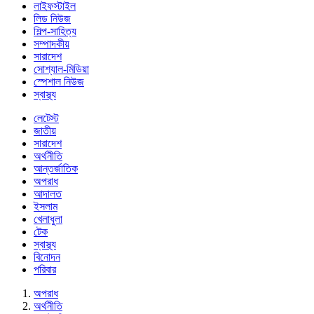
লাইফস্টাইল
লিড নিউজ
শিল্প-সাহিত্য
সম্পাদকীয়
সারাদেশ
সোশ্যাল-মিডিয়া
স্পেশাল নিউজ
স্বাস্থ্য
লেটেস্ট
জাতীয়
সারাদেশ
অর্থনীতি
আন্তর্জাতিক
অপরাধ
আদালত
ইসলাম
খেলাধুলা
টেক
স্বাস্থ্য
বিনোদন
পরিবার
অপরাধ
অর্থনীতি