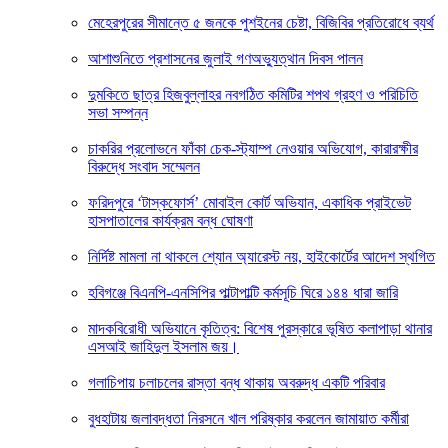
মেহেরপুরের সীমান্তে ৫ জনকে পুশইনের চেষ্টা, বিজিবির প্রতিরোধে ব্যর্থ
আশাশুনিতে প্রশাসনের জুলাই গণঅভ্যুত্থান দিবস পালন
দুমকিতে ছাত্র হিজবুল্লাহর নবগঠিত কমিটির শপথ গ্রহণ ও পরিচিতি
সভা সম্পন্ন
চাকরির প্রলোভনে ফাঁকা চেক-স্ট্যাম্প নেওয়ার অভিযোগ, কারারক্ষীর
বিরুদ্ধে সংবাদ সম্মেলন
ফরিদপুরে ‘টাস্কফোর্স’ মোবাইল কোর্ট অভিযান, একাধিক প্রাইভেট
হাসপাতালের কার্যক্রম বন্ধ ঘোষণা
নির্দিষ্ট মামলা না থাকলে শ্যোন অ্যারেস্ট নয়, হাইকোর্টের আদেশ স্থগিত
হবিগঞ্জে বিএনপি-এনসিপির পাল্টাপাল্টি কর্মসূচি ঘিরে ১৪৪ ধারা জারি
মাদকবিরোধী অভিযানে কৃতিত্ব: বিশেষ পুরস্কারে ভূষিত কলাপাড়া থানার
এসআই জাহিদুল ইসলাম জয়।
গলাচিপায় চলাচলের রাস্তা বন্ধ থাকায় অবরুদ্ধ একটি পরিবার
বুধহাটায় জলাবদ্ধতা নিরসনে খাল পরিষ্কার করলেন জামায়াত কর্মীরা