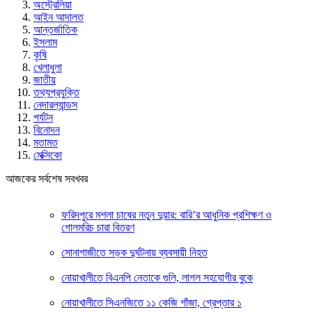
অস্ট্রেলিয়া
আইন আদালত
আন্তর্জাতিক
ইসলাম
কৃষি
খেলাধুলা
জাতীয়
তথ্যপ্রযুক্তি
নেদারল্যান্ডস
পর্যটন
বিনোদন
মতামত
মেক্সিকো
আজকের সর্বশেষ সবখবর
ফরিদপুরে মশলা চাষের নতুন দুয়ার: বারি’র আধুনিক প্রশিক্ষণ ও
গোলমরিচ চারা বিতরণ
সোনাগাজীতে সড়ক দুর্ঘটনায় ব্যবসায়ী নিহত
নোয়াখালীতে বিএনপি নেতাকে গুলি, লাগল সহযোগীর বুকে
নোয়াখালীতে সিএনজিতে ১১ কেজি গাঁজা, গ্রেপ্তার ১