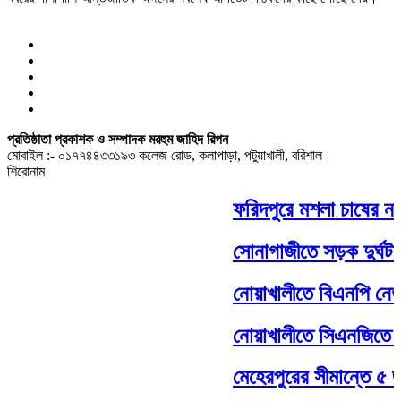
প্রতিষ্ঠাতা প্রকাশক ও সম্পাদক মরহুম জাহিদ রিপন
মোবাইল :- ০১৭৭৪৪৩৩১৯৩ কলেজ রোড, কলাপাড়া, পটুয়াখালী, বরিশাল।
শিরোনাম
ফরিদপুরে মশলা চাষের নতুন
সোনাগাজীতে সড়ক দুর্ঘটনা
নোয়াখালীতে বিএনপি নেতা
নোয়াখালীতে সিএনজিতে ১১ 
মেহেরপুরের সীমান্তে ৫ জনক