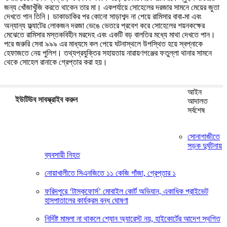
জন্য খোঁজাখুঁজি করতে থাকেন তার মা। একপর্যায়ে সোহেলের দরজার সামনে মেয়ের জুতা
দেখতে পান তিনি। ডাকাডাকির পর কোনো সাড়াশব্দ না পেয়ে রামিসার বাবা-মা এবং
অন্যান্য ফ্ল্যাটের লোকজন দরজা ভেঙে ভেতরে প্রবেশ করে সোহেলের শয়নকক্ষের
মেঝেতে রামিসার মস্তকবিহীন মরদেহ এবং একটি বড় বালতির মধ্যে মাথা দেখতে পান।
পরে জরুরি সেবা ৯৯৯ এর মাধ্যমে কল পেয়ে ঘটনাস্থলে উপস্থিত হয়ে স্বপ্নাকে
হেফাজতে নেয় পুলিশ। তথ্যপ্রযুক্তির সহায়তায় নারায়ণগঞ্জের ফতুল্লা থানার সামনে
থেকে সোহেল রানাকে গ্রেপ্তার করা হয়।
আইন
ইউটিউব সাবস্ক্রাইব করুন
আদালত
সর্বশেষ
সোনাগাজীতে
সড়ক দুর্ঘটনায়
ব্যবসায়ী নিহত
নোয়াখালীতে সিএনজিতে ১১ কেজি গাঁজা, গ্রেপ্তার ১
ফরিদপুরে ‘টাস্কফোর্স’ মোবাইল কোর্ট অভিযান, একাধিক প্রাইভেট
হাসপাতালের কার্যক্রম বন্ধ ঘোষণা
নির্দিষ্ট মামলা না থাকলে শ্যোন অ্যারেস্ট নয়, হাইকোর্টের আদেশ স্থগিত