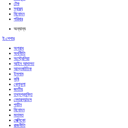
টেক
স্বাস্থ্য
বিনোদন
পরিবার
অন্যান্য
ই-পেপার
অপরাধ
অর্থনীতি
অস্ট্রেলিয়া
আইন আদালত
আন্তর্জাতিক
ইসলাম
কৃষি
খেলাধুলা
জাতীয়
তথ্যপ্রযুক্তি
নেদারল্যান্ডস
পর্যটন
বিনোদন
মতামত
মেক্সিকো
রাজনীতি