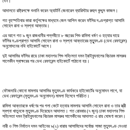
দেন।
আদালতে রাষ্ট্রপক্ষে শুনানি করেন অ্যাটর্নি জেনারেল ব্যারিস্টার রুহুল কুদ্দুস কাজল।
গত বৃহস্পতিবার কারা কর্তৃপক্ষের মাধ্যমে জেল আপিল করেন ফাঁসির দণ্ডপ্রাপ্ত আসামি
সোহেল রানা ও স্বপ্না আক্তার।
এর আগে গত ৯ জুন রাজধানীর পল্লবীতে ৮ বছরের শিশু রামিসা ধর্ষণ ও হত্যার দায়ে
ফাঁসির দণ্ডপ্রাপ্ত আসামি সোহেল রানা ও স্বপ্না আক্তারের মৃত্যুূদণ্ড (ডেথ রেফারেন্স)
অনুমোদনের নথি হাইকোর্টে আসে।
দুই আসামির ফাঁসির রায়ে ঢাকা মহানগর শিশু সহিংসতা দমন ট্রাইব্যুনালের বিচারক মাসরুর
সালেকীন স্বাক্ষরের পর ডেথ রেফারেন্স হাইকোর্টে পাঠানো হয়।
ফৌজদারি কোনো মামলায় আসামির মৃত্যুদণ্ড কার্যকরে হাইকোর্টের অনুমোদন লাগে, যা
ডেথ রেফারেন্স (মৃত্যুদণ্ড অনুমোদন) মামলা হিসেবে পরিচিত।
রামিসা আক্তারকে ধর্ষণের পর গলা কেটে হত্যার মামলায় আসামি সোহেল রানা ও তার স্ত্রী
স্বপ্না খাতুনকে মৃত্যুদণ্ড দিয়েছেন আদালত। গত রোববার (৭ জুন) ঢাকা মহানগর শিশু
সহিংসতা দমন ট্রাইব্যুনালের বিচারক মাসরুর সালেকীনের আদালত এ রায় ঘোষণা করেন।
নারী ও শিশু নির্যাতন দমন আইনের ৯(২) ধারায় আসামিদের সর্বোচ্চ সাজা মৃত্যুদণ্ড দেওয়া