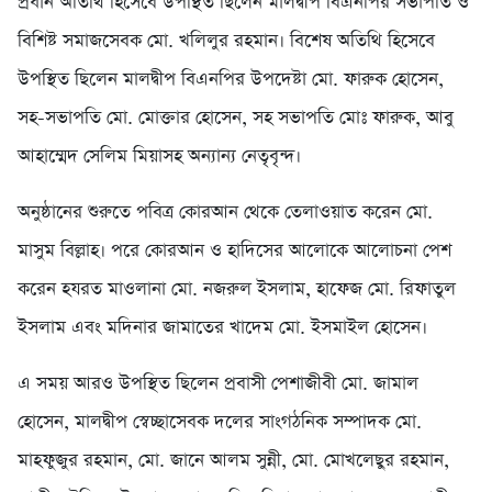
প্রধান অতিথি হিসেবে উপস্থিত ছিলেন মালদ্বীপ বিএনপির সভাপতি ও
বিশিষ্ট সমাজসেবক মো. খলিলুর রহমান। বিশেষ অতিথি হিসেবে
উপস্থিত ছিলেন মালদ্বীপ বিএনপির উপদেষ্টা মো. ফারুক হোসেন,
সহ-সভাপতি মো. মোক্তার হোসেন, সহ সভাপতি মোঃ ফারুক, আবু
আহাম্মেদ সেলিম মিয়াসহ অন্যান্য নেতৃবৃন্দ।
অনুষ্ঠানের শুরুতে পবিত্র কোরআন থেকে তেলাওয়াত করেন মো.
মাসুম বিল্লাহ। পরে কোরআন ও হাদিসের আলোকে আলোচনা পেশ
করেন হযরত মাওলানা মো. নজরুল ইসলাম, হাফেজ মো. রিফাতুল
ইসলাম এবং মদিনার জামাতের খাদেম মো. ইসমাইল হোসেন।
এ সময় আরও উপস্থিত ছিলেন প্রবাসী পেশাজীবী মো. জামাল
হোসেন, মালদ্বীপ স্বেচ্ছাসেবক দলের সাংগঠনিক সম্পাদক মো.
মাহফুজুর রহমান, মো. জানে আলম সুন্নী, মো. মোখলেছুর রহমান,