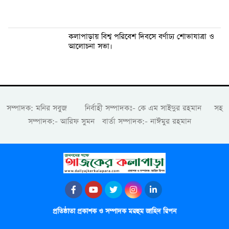
কলাপাড়ায় বিশ্ব পরিবেশ দিবসে বর্ণাঢ্য শোভাযাত্রা ও
আলোচনা সভা।
সম্পাদক: মনির সবুজ নির্বাহী সম্পাদকঃ- কে এম সাইদুর রহমান সহ
সম্পাদক:- আরিফ সুমন বার্তা সম্পাদক:- নাঈমুর রহমান
প্রতিষ্ঠাতা প্রকাশক ও সম্পাদক মরহুম জাহিদ রিপন