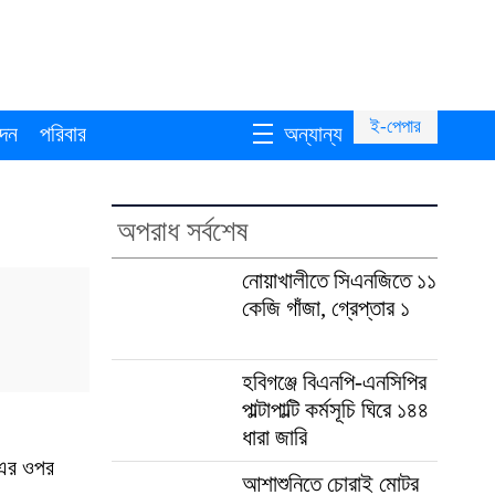
ই-পেপার
দন
পরিবার
অন্যান্য
অপরাধ সর্বশেষ
নোয়াখালীতে সিএনজিতে ১১
কেজি গাঁজা, গ্রেপ্তার ১
হবিগঞ্জে বিএনপি-এনসিপির
পাল্টাপাল্টি কর্মসূচি ঘিরে ১৪৪
ধারা জারি
 এর ওপর
আশাশুনিতে চোরাই মোটর