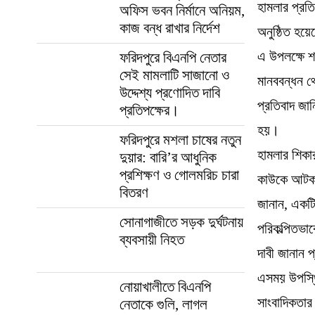
হামলার প্রতি
অফিস ভবন নির্মানে অনিয়ম,
কাজ বন্ধ রাখার নির্দেশ
অনুষ্ঠিত হয়
এ উপলক্ষে শ
ফরিদপুরে বিএনপি নেতার
সেই মামলাটি সাজানো ও
মানববন্ধন থ
উদ্দেশ্য প্রণোদিত দাবি
প্রতিবাদ জান
প্রতিপক্ষের।
হয়।
ফরিদপুরে মশলা চাষের নতুন
হামলার শিকা
দুয়ার: বারি’র আধুনিক
প্রশিক্ষণ ও গোলমরিচ চারা
কাউকে আটক 
বিতরণ
জানান, একটি স
সোনাগাজীতে সড়ক দুর্ঘটনায়
পরিকল্পিতভা
ব্যবসায়ী নিহত
দাবী জানান 
এসময় উপস্থি
নোয়াখালীতে বিএনপি
সাংবাদিকতার
নেতাকে গুলি, লাগল