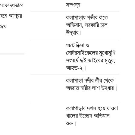
সম্পন্ন
সংঘবদ্ধভাবে
 ভবনে আশ্রয়
কলাপাড়ায় গভীর রাতে
অভিযান, সরকারি চাল
 হয়ে
উদ্ধার।
অটোরিক্সা ও
মোটরসাইকেলের মুখোমুখি
সংঘর্ষে দুই ভাইয়ের মৃত্যু,
আহত-২।
কলাপাড়া নদীর তীর থেকে
অজ্ঞাত নারীর লাশ উদ্ধার।
কলাপাড়ায় দখল হয়ে যাওয়া
খালের উচ্ছেদ অভিযান
শুরু।