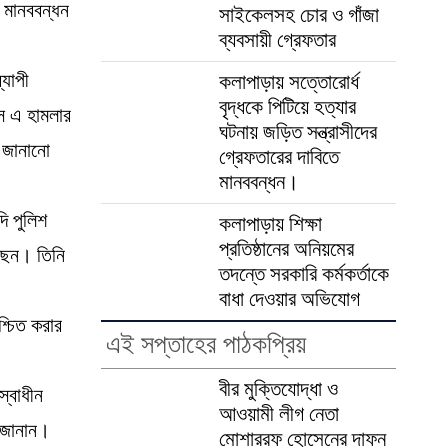
ে মানববন্ধন
সাইকেলসহ চোর ও গাঁজা
ব্যবসায়ী গ্রেফতার
্যাপী
কলাপাড়ায় সত্তোরোর্ধ
বৃদ্ধকে পিটিয়ে হত্যার
স এ হামলার
ঘটনায় জড়িত সন্ত্রাসীদের
ী জানানো
গ্রেফতারের দাবিতে
মানববন্ধন।
ি পুলিশ
কলাপাড়ায় শিক্ষা
প্রতিষ্ঠানের অনিয়মের
ছেন। তিনি
তদন্তে সরকারি কর্মকর্তাকে
বাধা দেওয়ার অভিযোগ
শ্চিত করার
এই সপ্তাহের পাঠকপ্রিয়
বীর মুক্তিযোদ্ধা ও
্বাধীন
আওয়ামী লীগ নেতা
ী জানান।
মোশাররফ হোসেনের দাফন