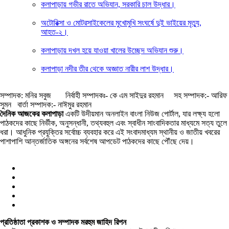
কলাপাড়ায় গভীর রাতে অভিযান, সরকারি চাল উদ্ধার।
অটোরিক্সা ও মোটরসাইকেলের মুখোমুখি সংঘর্ষে দুই ভাইয়ের মৃত্যু,
আহত-২।
কলাপাড়ায় দখল হয়ে যাওয়া খালের উচ্ছেদ অভিযান শুরু।
কলাপাড়া নদীর তীর থেকে অজ্ঞাত নারীর লাশ উদ্ধার।
সম্পাদক: মনির সবুজ নির্বাহী সম্পাদকঃ- কে এম সাইদুর রহমান সহ সম্পাদক:- আরিফ
সুমন বার্তা সম্পাদক:- নাঈমুর রহমান
দৈনিক আজকের কলাপাড়া
একটি উদীয়মান অনলাইন বাংলা নিউজ পোর্টাল, যার লক্ষ্য হলো
পাঠকদের কাছে নির্ভীক, অনুসন্ধানী, তথ্যবহুল এবং স্বাধীন সাংবাদিকতার মাধ্যমে সত্য তুলে
ধরা। আধুনিক প্রযুক্তির সর্বোচ্চ ব্যবহার করে এই সংবাদমাধ্যম স্থানীয় ও জাতীয় খবরের
পাশাপাশি আন্তর্জাতিক অঙ্গনের সর্বশেষ আপডেট পাঠকদের কাছে পৌঁছে দেয়।
প্রতিষ্ঠাতা প্রকাশক ও সম্পাদক মরহুম জাহিদ রিপন