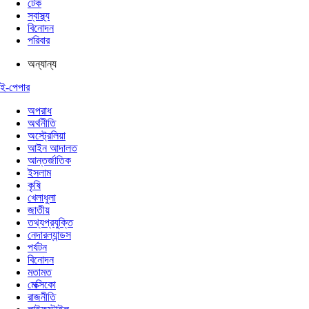
টেক
স্বাস্থ্য
বিনোদন
পরিবার
অন্যান্য
ই-পেপার
অপরাধ
অর্থনীতি
অস্ট্রেলিয়া
আইন আদালত
আন্তর্জাতিক
ইসলাম
কৃষি
খেলাধুলা
জাতীয়
তথ্যপ্রযুক্তি
নেদারল্যান্ডস
পর্যটন
বিনোদন
মতামত
মেক্সিকো
রাজনীতি