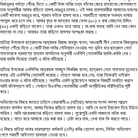
বিমানবন্দর পর্যন্ত পৌঁছে দিতে ৩ কোটি টাকা দাবির তথ্য ফাঁসের জেরে হান্নানের যোগসাজশে
তার অনুসারীরা আমার বাড়িতে হামলা-ভাঙচুর চালায়। ওই সময় হামলাকারীরা আমাদের ভবনের
একটি জানালা ভাঙচুর করে, প্রধান ফটকে হামলা করে। পরবর্তীতে আমাকে অকথ্য ভাষায়
গালমন্দ করে চলে যায়। আমার বৃদ্ধ মা জান্নাত আরা বেগম (৬০) ও বাবা মোছলেহ উদ্দিন
(৬৯) একাই বাড়িতে থাকেন। তারা এখনও ভয়ে আছে। মা-বাবা বলছে আমি যেন আর কোন
বক্তব্য না দেয়। আবারও তারা বাড়িতে হামলার আশঙ্কা করছে।
হাতিয়া উপজেলা ছাত্রদলের আহ্বায়ক রিয়াজ মাহমুদ বলেন, আওয়ামী লীগ নেতাকে বিমানবন্দর
পর্যন্ত পৌঁছে দিতে ৩ কোটি টাকা দাবির স্টেটম্যান দেওয়ায় গত দুদিন ধরে ছাত্রদল নেতা
গাফফারকে প্রকাশ্যে হান্নাস মাসউদের অনুসারী এনসিপি নেতাকর্মিরা হুমকি-ধমকি দেয়।
যারা হুমকি দিয়েছে তারাই এ ঘটনা ঘটিয়েছে।
হাতিয়া উপজেরা এনসিপির আহ্বায়ক সামছুল কিবরিজ বলেন, ছাত্রদল নেতা গাফফার দৃঢ়ভাবে
বলছে এটা এনসিপির নেতাকর্মি করেছে। তাহলে আমরা ধরে নেব, তারা নিজেরাই ভাইরাল
হওয়ার জন্য এ ঘটনা ঘটিয়েছে। স্থানীয় এমপি মুঠোফোনে আমাকে বিষয়টি অবহিত করলে
আমি ঘটনাস্থলে যাই। সেখানে বিএনপির নেতাকর্মিরা একটি অপ্রীতিকর পরিস্থিতির সৃষ্টি
করে।
অভিযোগের বিষয়ে জানতে চাইলে নোয়াখালী-৬ (হাতিয়া) আসনের সংসদ সদস্য আব্দুল
হান্নান মাসউদ বলেন, আমার নিজের বাড়িতে হামলা হয়। আমি সে গুলো ট্যাকেল দিয়ে উঠতে
পারিনা। আমি আরেকজনের বাড়িতে হামলা করব। পুরোপুরি একটা সাজানো নাটক করা
হয়েছে। যাতে করে আমাকে হেয় করা যায়। চেষ্টা করে যাক, দেখা যাক কি করতে পারে।
এ বিষয়ে হাতিয়া থানার ভারপ্রাপ্ত কর্মকর্তা (ওসি) কবির হোসেন বলেন, লিখিত অভিযোগ
পেলে পরবর্তী আইনগত ব্যবস্থা নেওয়া হবে।