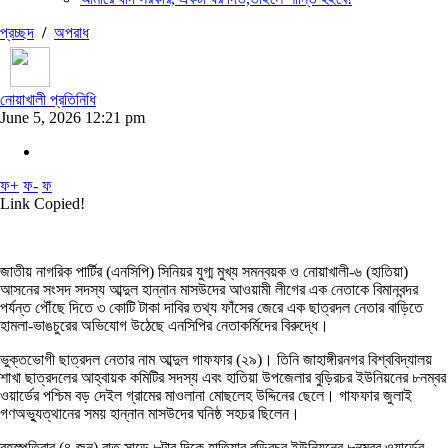
প্রচ্ছদ
/
অপরাধ
নোয়াখালী প্রতিনিধি
June 5, 2026 12:21 pm
ফ+
ফ-
ফ
Link Copied!
জাতীয় নাগরিক পার্টির (এনসিপি) সিনিয়র যুগ্ম মুখ্য সমন্বয়ক ও নোয়াখালী-৬ (হাতিয়া)
আসনের সংসদ সদস্য আব্দুল হান্নান মাসউদের আওয়ামী লীগের এক নেতাকে বিমানবন্দর
পর্যন্ত পৌঁছে দিতে ৩ কোটি টাকা দাবির তথ্য ফাঁসের জেরে এক ছাত্রদল নেতার বাড়িতে
হামলা-ভাঙচুরের অভিযোগ উঠেছে এনসিপির নেতাকর্মিদের বিরুদ্ধে।
ভুক্তভোগী ছাত্রদল নেতার নাম আব্দুল গাফফার (২৯)। তিনি জাহাঙ্গীরনগর বিশ্ববিদ্যালয়
শাখা ছাত্রদলের আহ্বায়ক কমিটির সদস্য এবং হাতিয়া উপজেলার বুড়িরচর ইউনিয়নের ৮নম্বর
ওয়ার্ডের পশ্চিম বড় দেইল গ্রামের মাওলানা মোছলেহ উদ্দিনের ছেলে। গাফফার জুলাই
গণঅভ্যুত্থানের সময় হান্নান মাসউদের ঘনিষ্ঠ সহচর ছিলেন।
বৃহস্পতিবার (৪ জুন) রাত সাড়ে ৮টার দিকে হাতিয়ার বুড়িরচর ইউনিয়নের ৮নম্বর ওয়ার্ডের