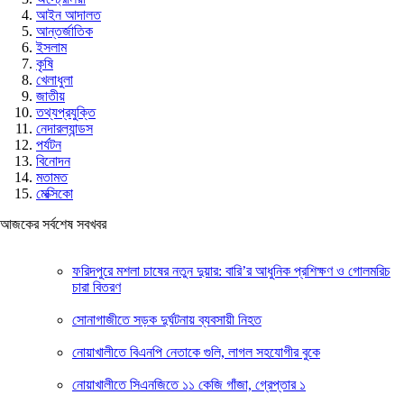
আইন আদালত
আন্তর্জাতিক
ইসলাম
কৃষি
খেলাধুলা
জাতীয়
তথ্যপ্রযুক্তি
নেদারল্যান্ডস
পর্যটন
বিনোদন
মতামত
মেক্সিকো
আজকের সর্বশেষ সবখবর
ফরিদপুরে মশলা চাষের নতুন দুয়ার: বারি’র আধুনিক প্রশিক্ষণ ও গোলমরিচ
চারা বিতরণ
সোনাগাজীতে সড়ক দুর্ঘটনায় ব্যবসায়ী নিহত
নোয়াখালীতে বিএনপি নেতাকে গুলি, লাগল সহযোগীর বুকে
নোয়াখালীতে সিএনজিতে ১১ কেজি গাঁজা, গ্রেপ্তার ১