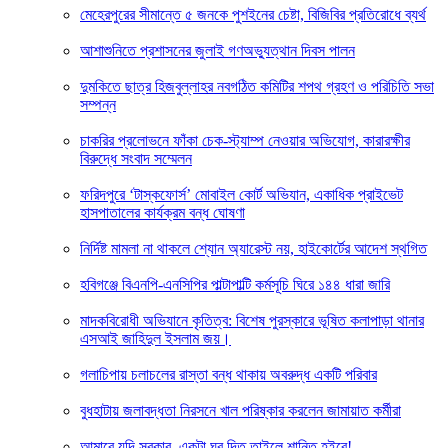
মেহেরপুরের সীমান্তে ৫ জনকে পুশইনের চেষ্টা, বিজিবির প্রতিরোধে ব্যর্থ
আশাশুনিতে প্রশাসনের জুলাই গণঅভ্যুত্থান দিবস পালন
দুমকিতে ছাত্র হিজবুল্লাহর নবগঠিত কমিটির শপথ গ্রহণ ও পরিচিতি সভা
সম্পন্ন
চাকরির প্রলোভনে ফাঁকা চেক-স্ট্যাম্প নেওয়ার অভিযোগ, কারারক্ষীর
বিরুদ্ধে সংবাদ সম্মেলন
ফরিদপুরে ‘টাস্কফোর্স’ মোবাইল কোর্ট অভিযান, একাধিক প্রাইভেট
হাসপাতালের কার্যক্রম বন্ধ ঘোষণা
নির্দিষ্ট মামলা না থাকলে শ্যোন অ্যারেস্ট নয়, হাইকোর্টের আদেশ স্থগিত
হবিগঞ্জে বিএনপি-এনসিপির পাল্টাপাল্টি কর্মসূচি ঘিরে ১৪৪ ধারা জারি
মাদকবিরোধী অভিযানে কৃতিত্ব: বিশেষ পুরস্কারে ভূষিত কলাপাড়া থানার
এসআই জাহিদুল ইসলাম জয়।
গলাচিপায় চলাচলের রাস্তা বন্ধ থাকায় অবরুদ্ধ একটি পরিবার
বুধহাটায় জলাবদ্ধতা নিরসনে খাল পরিষ্কার করলেন জামায়াত কর্মীরা
আমারে যদি সরকার, একটা ঘর দিত,তাইলে শান্তি হইবে!