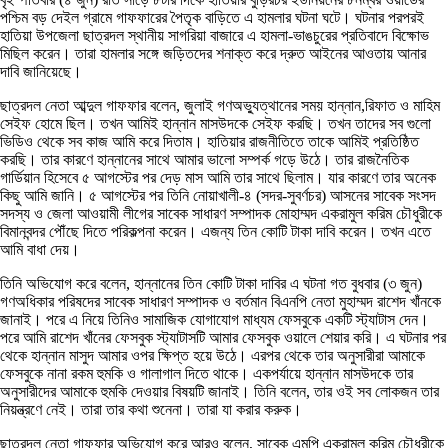
পশ্চিম বড় দেইল গ্রামে গাফফারের পৈতৃক বাড়িতে এ হামলার ঘটনা ঘটে। ঘটনার পরপরই
হাতিয়া উপজেলা ছাত্রদল স্থানীয় সাগরিয়া বাজারে এ হামলা-ভাঙচুরের প্রতিবাদে বিক্ষোভ
মিছিল করেন। তারা হামলার সঙ্গে জড়িতদের শনাক্ত করে দ্রুত আইনের আওতায় আনার
দাবি জানিয়েছে।
ছাত্রদল নেতা আব্দুল গাফফার বলেন, জুলাই গণঅভ্যুত্থানের সময় হান্নান,রিফাত ও মাহিম
সেইফ হোমে ছিল। তখন আমিই হান্নান মাসউদকে সেইফ করছি। তখন তাদের সব গুলো
ভিডিও থেকে সব কাজ আমি করে দিতাম। হাতিয়ার রাজনীতিতে তাকে আমিই প্রতিষ্ঠিত
করছি। তার কারণে হান্নানের সাথে আমার ভালো সম্পর্ক গড়ে উঠে। তার রাজনৈতিক
গার্ডিয়ান হিসেবে ৫ আগস্টের পর দেড় মাস আমি তার সাথে ছিলাম। যার কারণে তার অনেক
কিছু আমি জানি। ৫ আগস্টের পর তিনি নোয়াখালী-৪ (সদর-সুবর্ণচর) আসনের সাবেক সংসদ
সদস্য ও জেলা আওয়ামী লীগের সাবেক সাধারণ সম্পাদক মোহাম্মদ একরামুল করিম চৌধুরীকে
বিমানবন্দর পৌঁছে দিতে পরিকল্পনা করেন। এজন্য তিন কোটি টাকা দাবি করেন। তখন এতে
আমি বাধা দেয়।
তিনি অভিযোগ করে বলেন, হান্নানের তিন কোটি টাকা দাবির এ ঘটনা গত বুধবার (৩ জুন)
গণঅধিকার পরিষদের সাবেক সাধারণ সম্পাদক ও বর্তমান বিএনপি নেতা মুহাম্মদ রাশেদ খাঁনকে
জানাই। পরে এ নিয়ে তিনিও সামাজিক যোগাযোগ মাধ্যম ফেসবুকে একটি স্ট্যাটাস দেন।
পরে আমি রাশেদ খাঁনের ফেসবুক স্ট্যাটাসটি আমার ফেসবুক ওয়ালে শেয়ার করি। এ ঘটনার পর
থেকে হান্নান মাসুদ আমার ওপর ক্ষিপ্ত হয়ে উঠে। এরপর থেকে তার অনুসারীরা আমাকে
ফেসবুকে নানা রকম হুমকি ও গালাগাল দিতে থাকে। একপর্যায়ে হান্নান মাসউদকে তার
অনুসারীদের আমাকে হুমকি দেওয়ার বিষয়টি জানাই। তিনি বলেন, তার ওই সব লোকজন তার
নিয়ন্ত্রণে নেই। তারা তার কথা শুনেনা। তারা যা করার করুক।
ছাত্রদল নেতা গাফফার অভিযোগ করে আরও বলেন, সাবেক এমপি একরামুল করিম চৌধুরীকে