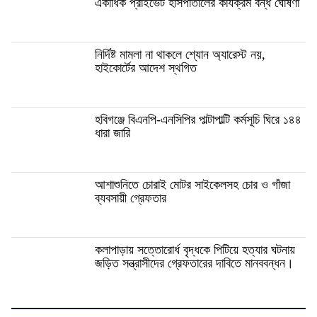
একাধিক প্রাইভেট হাসপাতালের কার্যক্রম বন্ধ ঘোষণা
নির্দিষ্ট মামলা না থাকলে শ্যোন অ্যারেস্ট নয়,
হাইকোর্টের আদেশ স্থগিত
হবিগঞ্জে বিএনপি-এনসিপির পাল্টাপাল্টি কর্মসূচি ঘিরে ১৪৪
ধারা জারি
আশাশুনিতে চোরাই মোটর সাইকেলসহ চোর ও গাঁজা
ব্যবসায়ী গ্রেফতার
কলাপাড়ায় সত্তোরোর্ধ বৃদ্ধকে পিটিয়ে হত্যার ঘটনায়
জড়িত সন্ত্রাসীদের গ্রেফতারের দাবিতে মানববন্ধন।