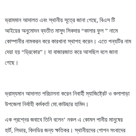
ভ্রামমান আদালত এবং স্থানীয় সূত্রে জানা গেছে, বিএস টি
আইয়ের অনুমোদন ব্যতীত মাসুদ সিকদার “কালার ফুল ” নামে
কোম্পানীর নামকরন করে কারখানা স্থাপহ করেন। এতে পন্যটির নাম
দেয়া হয় “ড্রিকোর”। যা বাজারজাত করে আসছিল বলে জানা
গেছে।
ভ্রাম্যমান আদালত পরিচালনা করেন নিবার্হী ম্যাজিষ্ট্রেট ও কলাপাড়া
উপজেলা নির্বাহী কর্মকর্তা মো.কাউছার হামিদ।
এক প্রশ্নের জবাবে তিনি বলেন’ নকল এ কোমল পানীয় মানুষের
হার্ট, লিভার, কিনডির জন্য ক্ষতিকর। স্থানীয়দের গোপন সংবাদের