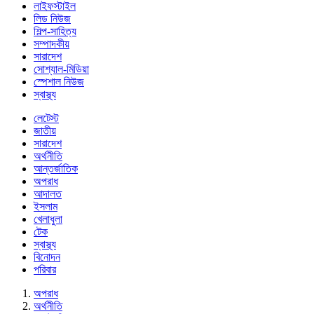
লাইফস্টাইল
লিড নিউজ
শিল্প-সাহিত্য
সম্পাদকীয়
সারাদেশ
সোশ্যাল-মিডিয়া
স্পেশাল নিউজ
স্বাস্থ্য
লেটেস্ট
জাতীয়
সারাদেশ
অর্থনীতি
আন্তর্জাতিক
অপরাধ
আদালত
ইসলাম
খেলাধুলা
টেক
স্বাস্থ্য
বিনোদন
পরিবার
অপরাধ
অর্থনীতি