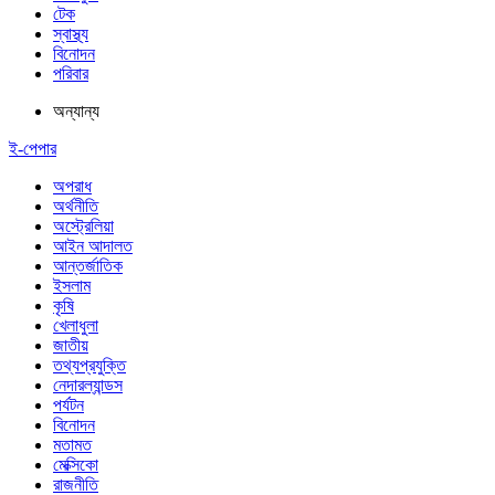
টেক
স্বাস্থ্য
বিনোদন
পরিবার
অন্যান্য
ই-পেপার
অপরাধ
অর্থনীতি
অস্ট্রেলিয়া
আইন আদালত
আন্তর্জাতিক
ইসলাম
কৃষি
খেলাধুলা
জাতীয়
তথ্যপ্রযুক্তি
নেদারল্যান্ডস
পর্যটন
বিনোদন
মতামত
মেক্সিকো
রাজনীতি