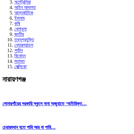
অস্ট্রেলিয়া
আইন আদালত
আন্তর্জাতিক
ইসলাম
কৃষি
খেলাধুলা
জাতীয়
তথ্যপ্রযুক্তি
নেদারল্যান্ডস
পর্যটন
বিনোদন
মতামত
মেক্সিকো
নারায়ণগঞ্জ
সোনারগাঁয়ের সরকারি স্কুলে নানা অজুহাতে ‘অতিরিক্ত…
চেয়ারম্যান হতে পারি আর না পারি…