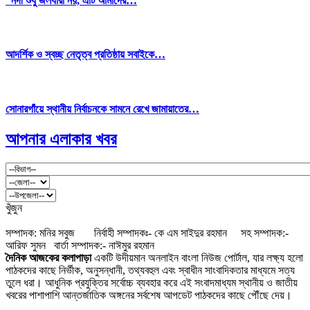
“নদী শুধু জলধারা নয়, এটি আমাদের…
আদর্শিক ও স্বচ্ছ নেতৃত্ব প্রতিষ্ঠায় সবাইকে…
সোনারগাঁয়ে স্থানীয় নির্বাচনকে সামনে রেখে জামায়াতের…
আপনার এলাকার খবর
খুঁজুন
সম্পাদক: মনির সবুজ নির্বাহী সম্পাদকঃ- কে এম সাইদুর রহমান সহ সম্পাদক:-
আরিফ সুমন বার্তা সম্পাদক:- নাঈমুর রহমান
দৈনিক আজকের কলাপাড়া
একটি উদীয়মান অনলাইন বাংলা নিউজ পোর্টাল, যার লক্ষ্য হলো
পাঠকদের কাছে নির্ভীক, অনুসন্ধানী, তথ্যবহুল এবং স্বাধীন সাংবাদিকতার মাধ্যমে সত্য
তুলে ধরা। আধুনিক প্রযুক্তির সর্বোচ্চ ব্যবহার করে এই সংবাদমাধ্যম স্থানীয় ও জাতীয়
খবরের পাশাপাশি আন্তর্জাতিক অঙ্গনের সর্বশেষ আপডেট পাঠকদের কাছে পৌঁছে দেয়।