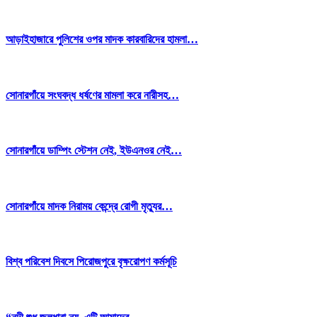
আড়াইহাজারে পুলিশের ওপর মাদক কারবারিদের হামলা…
সোনারগাঁয়ে সংঘবদ্ধ ধর্ষণের মামলা করে নারীসহ…
সোনারগাঁয়ে ডাম্পিং স্টেশন নেই, ইউএনওর নেই…
সোনারগাঁয়ে মাদক নিরাময় কেন্দ্রে রোগী মৃত্যুর…
বিশ্ব পরিবেশ দিবসে পিরোজপুরে বৃক্ষরোপণ কর্মসূচি