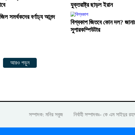
াবে
যুক্তরাষ্ট্র ছাড়ল ইরান
জিল সমর্থকদের বর্ণাঢ্য আনন্দ
বিশ্বকাপ জিতবে কোন দল? জান
সুপারকম্পিউটার
আরও পড়ুন
সম্পাদক: মনির সবুজ নির্বাহী সম্পাদকঃ- কে এম সাইদুর 