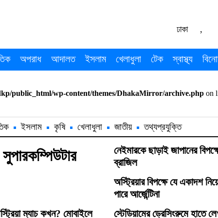
ঢাকা
,
তিক
অপরাধ
আদালত
ইসলাম
খেলাধুলা
টেক
স্বাস্থ্য
বিনো
dkp/public_html/wp-content/themes/DhakaMirror/archive.php
on 
তিক
ইসলাম
কৃষি
খেলাধুলা
জাতীয়
তথ্যপ্রযুক্তি
নেইমারকে ছাড়াই জাপানের বিপক্ষ
 সুপারকম্পিউটার
ব্রাজিল
অস্ট্রিয়ার বিপক্ষে যে একাদশ নিয়
পারে আর্জেন্টিনা
-অস্ট্রিয়া ম্যাচ কখন? মোবাইলে
স্টেডিয়ামের ড্রেসিংরুমে হাতে লে