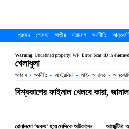
প্রচ্ছদ
লেটেস্ট
জাতীয়
সারাদেশ
অর্থনীতি
আন্তর্জা
Warning
: Undefined property: WP_Error::$cat_ID in
/home/
খেলাধুলা
অপরাধ
অর্থনীতি
অস্ট্রেলিয়া
আইন আদালত
আন্তর্জা
বিশ্বকাপের ফাইনাল খেলবে কারা, জানাল
রোনালদো ‘ভক্ত’ হয়ে মেসিকে আটকাবেন
আর্জেন্টিনা