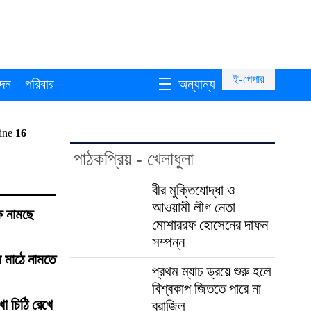
ই-পেপার
দন
পরিবার
অন্যান্য
line
16
পাঠকপ্রিয় - খেলাধুলা
বীর মুক্তিযোদ্ধা ও
আওয়ামী লীগ নেতা
ে নামছে
মোশাররফ হোসেনের দাফন
সম্পন্ন
ে মাঠে নামতে
প্রথম ম্যাচ ড্রয়ে শুরু হলে
বিশ্বকাপ জিততে পারে না
খা চিঠি রেখে
ব্রাজিল