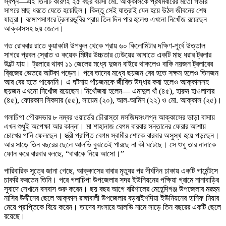
স্বপ্ন—এই তিনটি কারণই ২৫ বছর বয়সী মো. আক্কাসকে প্রথমবারের মতো গভীর
সাগরে মাছ ধরতে যেতে হয়েছিল। কিন্তু সেই যাত্রাই যেন হয়ে উঠল জীবনের শেষ
যাত্রা। বঙ্গোপসাগরে ট্রলারডুবির প্রায় তিন দিন পার হলেও এখনো নিখোঁজ রয়েছেন
আক্কাসসহ ছয় জেলে।
গত রোববার রাতে কুয়াকাটা উপকূল থেকে প্রায় ৬০ কিলোমিটার দক্ষিণ-পূর্বে উত্তাল
সাগরে প্রবল স্রোত ও কয়েক মিটার উচ্চতার ঢেউয়ের আঘাতে একটি মাছ ধরার ট্রলার
উল্টে যায়। ট্রলারে থাকা ১১ জেলের মধ্যে দুজন বাইরে থাকলেও বাকি নয়জন ট্রলারের
ব্রিজের ভেতরে আটকা পড়েন। পরে তাদের মধ্যে ছয়জন বের হতে সক্ষম হলেও তিনজন
আর বের হতে পারেননি। এ ঘটনায় পাঁচজনকে জীবিত উদ্ধার করা হলেও আক্কাসসহ
ছয়জন এখনো নিখোঁজ রয়েছেন।নিখোঁজরা হলেন— এমাদুল খাঁ (৪৫), হারুন হাওলাদার
(৪৫), ফোরকান সিকদার (৫৫), সায়েম (২০), আল-আমিন (২২) ও মো. আক্কাস (২৫)।
গলাচিপা পৌরসভার ৮ নম্বর ওয়ার্ডের চৌরাস্তা মসজিদসংলগ্ন আক্কাসের ভাড়া বাসায়
এখন শুধুই অপেক্ষা আর কান্না। মা শাহানাজ বেগম বারবার সন্তানের ফেরার আশায়
চোখের পানি ফেলছেন। স্ত্রী প্রাপ্তি বেগম স্বামীর শোকে বারবার অসুস্থ হয়ে পড়ছেন।
আর সাড়ে তিন বছরের ছেলে আলভি বুঝতেই পারছে না কী ঘটেছে। সে শুধু তার নানাকে
ফোন করে বারবার বলছে, “বাবাকে নিয়ে আসো।”
পারিবারিক সূত্রে জানা গেছে, আক্কাসের বাবার মৃত্যুর পর দীর্ঘদিন ঢাকায় একটি গার্মেন্টসে
চাকরি করতেন তিনি। পরে গলাচিপা উপজেলার সদর ইউনিয়নের পক্ষিয়া গ্রামে নানাবাড়ির
সুবাদে সেখানে বসবাস শুরু করেন। ছয় বছর আগে বরিশালের মেহেন্দিগঞ্জ উপজেলার মরহুম
নাসির উদ্দীনের ছেলে আক্কাস রাঙ্গাবালী উপজেলার বড়বাইশদিয়া ইউনিয়নের হানিফ মিয়ার
মেয়ে প্রাপ্তিকে বিয়ে করেন। তাদের সংসারে আলভি নামে সাড়ে তিন বছরের একটি ছেলে
রয়েছে।