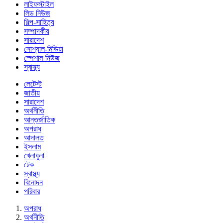
লাইফস্টাইল
লিড নিউজ
শিল্প-সাহিত্য
সম্পাদকীয়
সারাদেশ
সোশ্যাল-মিডিয়া
স্পেশাল নিউজ
স্বাস্থ্য
লেটেস্ট
জাতীয়
সারাদেশ
অর্থনীতি
আন্তর্জাতিক
অপরাধ
আদালত
ইসলাম
খেলাধুলা
টেক
স্বাস্থ্য
বিনোদন
পরিবার
অপরাধ
অর্থনীতি