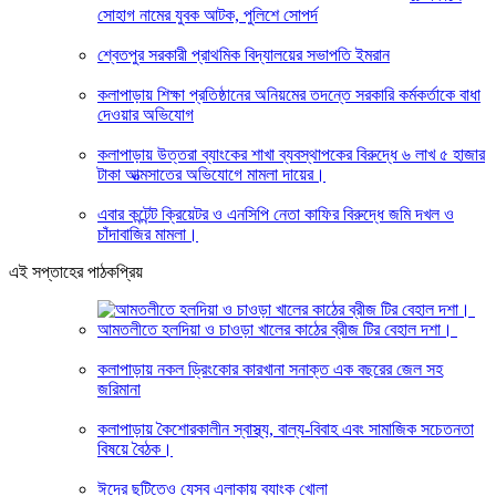
সোহাগ নামের যুবক আটক, পুলিশে সোপর্দ
শ্বেতপুর সরকারী প্রাথমিক বিদ্যালয়ের সভাপতি ইমরান
কলাপাড়ায় শিক্ষা প্রতিষ্ঠানের অনিয়মের তদন্তে সরকারি কর্মকর্তাকে বাধা
দেওয়ার অভিযোগ
কলাপাড়ায় উত্তরা ব্যাংকের শাখা ব্যবস্থাপকের বিরুদ্ধে ৬ লাখ ৫ হাজার
টাকা আত্মসাতের অভিযোগে মামলা দায়ের।
এবার কন্টেন্ট ক্রিয়েটর ও এনসিপি নেতা কাফির বিরুদ্ধে জমি দখল ও
চাঁদাবাজির মামলা।
এই সপ্তাহের পাঠকপ্রিয়
আমতলীতে হলদিয়া ও চাওড়া খালের কাঠের ব্রীজ টির বেহাল দশা।
কলাপাড়ায় নকল ড্রিংকোর কারখানা সনাক্ত এক বছরের জেল সহ
জরিমানা
কলাপাড়ায় কৈশোরকালীন স্বাস্থ্য, বাল্য-বিবাহ এবং সামাজিক সচেতনতা
বিষয়ে বৈঠক।
ঈদের ছুটিতেও যেসব এলাকায় ব্যাংক খোলা