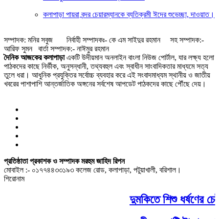
কলাপাড়া পায়রা বন্দর চেয়ারম্যানকে ব্যতিক্রমী ঈদের শুভেচ্ছা, দাওয়াত।
সম্পাদক: মনির সবুজ নির্বাহী সম্পাদকঃ- কে এম সাইদুর রহমান সহ সম্পাদক:-
আরিফ সুমন বার্তা সম্পাদক:- নাঈমুর রহমান
দৈনিক আজকের কলাপাড়া
একটি উদীয়মান অনলাইন বাংলা নিউজ পোর্টাল, যার লক্ষ্য হলো
পাঠকদের কাছে নির্ভীক, অনুসন্ধানী, তথ্যবহুল এবং স্বাধীন সাংবাদিকতার মাধ্যমে সত্য
তুলে ধরা। আধুনিক প্রযুক্তির সর্বোচ্চ ব্যবহার করে এই সংবাদমাধ্যম স্থানীয় ও জাতীয়
খবরের পাশাপাশি আন্তর্জাতিক অঙ্গনের সর্বশেষ আপডেট পাঠকদের কাছে পৌঁছে দেয়।
প্রতিষ্ঠাতা প্রকাশক ও সম্পাদক মরহুম জাহিদ রিপন
মোবাইল :- ০১৭৭৪৪৩৩১৯৩ কলেজ রোড, কলাপাড়া, পটুয়াখালী, বরিশাল।
শিরোনাম
দুমকিতে শিশু ধর্ষণের চেষ