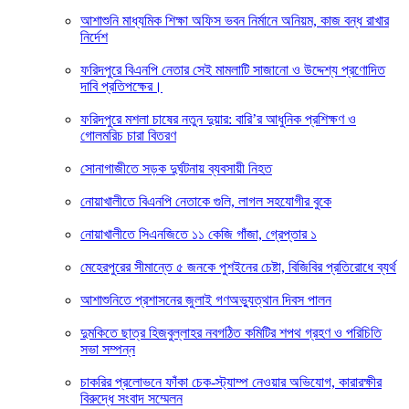
আশাশুনি মাধ্যমিক শিক্ষা অফিস ভবন নির্মানে অনিয়ম, কাজ বন্ধ রাখার
নির্দেশ
ফরিদপুরে বিএনপি নেতার সেই মামলাটি সাজানো ও উদ্দেশ্য প্রণোদিত
দাবি প্রতিপক্ষের।
ফরিদপুরে মশলা চাষের নতুন দুয়ার: বারি’র আধুনিক প্রশিক্ষণ ও
গোলমরিচ চারা বিতরণ
সোনাগাজীতে সড়ক দুর্ঘটনায় ব্যবসায়ী নিহত
নোয়াখালীতে বিএনপি নেতাকে গুলি, লাগল সহযোগীর বুকে
নোয়াখালীতে সিএনজিতে ১১ কেজি গাঁজা, গ্রেপ্তার ১
মেহেরপুরের সীমান্তে ৫ জনকে পুশইনের চেষ্টা, বিজিবির প্রতিরোধে ব্যর্থ
আশাশুনিতে প্রশাসনের জুলাই গণঅভ্যুত্থান দিবস পালন
দুমকিতে ছাত্র হিজবুল্লাহর নবগঠিত কমিটির শপথ গ্রহণ ও পরিচিতি
সভা সম্পন্ন
চাকরির প্রলোভনে ফাঁকা চেক-স্ট্যাম্প নেওয়ার অভিযোগ, কারারক্ষীর
বিরুদ্ধে সংবাদ সম্মেলন