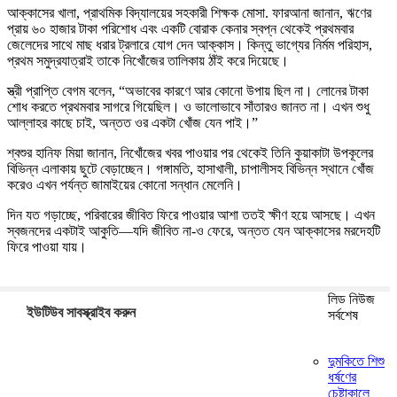
আক্কাসের খালা, প্রাথমিক বিদ্যালয়ের সহকারী শিক্ষক মোসা. ফারআনা জানান, ঋণের
প্রায় ৬০ হাজার টাকা পরিশোধ এবং একটি বোরাক কেনার স্বপ্ন থেকেই প্রথমবার
জেলেদের সাথে মাছ ধরার ট্রলারে যোগ দেন আক্কাস। কিন্তু ভাগ্যের নির্মম পরিহাস,
প্রথম সমুদ্রযাত্রাই তাকে নিখোঁজের তালিকায় ঠাঁই করে দিয়েছে।
স্ত্রী প্রাপ্তি বেগম বলেন, “অভাবের কারণে আর কোনো উপায় ছিল না। লোনের টাকা
শোধ করতে প্রথমবার সাগরে গিয়েছিল। ও ভালোভাবে সাঁতারও জানত না। এখন শুধু
আল্লাহর কাছে চাই, অন্তত ওর একটা খোঁজ যেন পাই।”
শ্বশুর হানিফ মিয়া জানান, নিখোঁজের খবর পাওয়ার পর থেকেই তিনি কুয়াকাটা উপকূলের
বিভিন্ন এলাকায় ছুটে বেড়াচ্ছেন। গঙ্গামতি, হাসাখালী, চাপালীসহ বিভিন্ন স্থানে খোঁজ
করেও এখন পর্যন্ত জামাইয়ের কোনো সন্ধান মেলেনি।
দিন যত গড়াচ্ছে, পরিবারের জীবিত ফিরে পাওয়ার আশা ততই ক্ষীণ হয়ে আসছে। এখন
স্বজনদের একটাই আকুতি—যদি জীবিত না-ও ফেরে, অন্তত যেন আক্কাসের মরদেহটি
ফিরে পাওয়া যায়।
লিড নিউজ
ইউটিউব সাবস্ক্রাইব করুন
সর্বশেষ
দুমকিতে শিশু
ধর্ষণের
চেষ্টাকালে