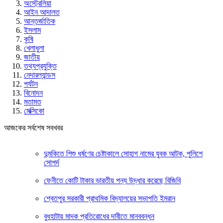
অস্ট্রেলিয়া
আইন আদালত
আন্তর্জাতিক
ইসলাম
কৃষি
খেলাধুলা
জাতীয়
তথ্যপ্রযুক্তি
নেদারল্যান্ডস
পর্যটন
বিনোদন
মতামত
মেক্সিকো
আজকের সর্বশেষ সবখবর
দুমকিতে শিশু ধর্ষণের চেষ্টাকালে সোহাগ নামের যুবক আটক, পুলিশে
সোপর্দ
ফেনীতে কোটি টাকার ভারতীয় পন্য উদ্ধার করেছে বিজিবি
শ্বেতপুর সরকারী প্রাথমিক বিদ্যালয়ের সভাপতি ইমরান
বুধহাটায় মাদক প্রতিরোধের দাবীতে মানববন্ধন