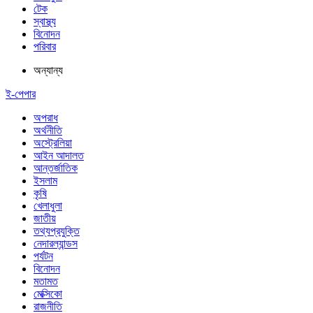
টেক
স্বাস্থ্য
বিনোদন
পরিবার
অন্যান্য
ই-পেপার
অপরাধ
অর্থনীতি
অস্ট্রেলিয়া
আইন আদালত
আন্তর্জাতিক
ইসলাম
কৃষি
খেলাধুলা
জাতীয়
তথ্যপ্রযুক্তি
নেদারল্যান্ডস
পর্যটন
বিনোদন
মতামত
মেক্সিকো
রাজনীতি