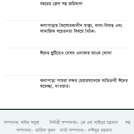
বছরের জেল সহ জরিমানা
কলাপাড়ায় কৈশোরকালীন স্বাস্থ্য, বাল্য-বিবাহ এবং
সামাজিক সচেতনতা বিষয়ে বৈঠক।
ঈদের ছুটিতেও যেসব এলাকায় ব্যাংক খোলা
কলাপাড়া পায়রা বন্দর চেয়ারম্যানকে ব্যতিক্রমী ঈদের
শুভেচ্ছা, দাওয়াত।
সম্পাদক: মনির সবুজ নির্বাহী সম্পাদকঃ- কে এম সাইদুর রহমান সহ
সম্পাদক:- আরিফ সুমন বার্তা সম্পাদক:- নাঈমুর রহমান