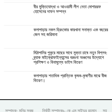
বীর মুক্তিযোদ্ধা ও আওয়ামী লীগ নেতা মোশাররফ
হোসেনের দাফন সম্পন্ন
কলাপাড়ায় নকল ড্রিংকোর কারখানা সনাক্ত এক বছরের
জেল সহ জরিমানা
মিঠাপানির পুকুরে মাছের সাথে মুক্তা চাষে নতুন বিপ্লব:
ব্র্যাক মাইক্রোফাইন্যান্সের বরগুনা অঞ্চলের উদ্যোগে
প্রশিক্ষণ ও বিনামূল্যে ডাইস বিতরণ
কলাপাড়ায় শতাধিক প্রান্তিক কৃষক-কৃষাণীর মাঝে বীজ
বিতরণ।
সম্পাদক: মনির সবুজ নির্বাহী সম্পাদকঃ- কে এম সাইদুর রহমান সহ