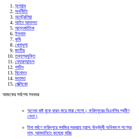
অপরাধ
অর্থনীতি
অস্ট্রেলিয়া
আইন আদালত
আন্তর্জাতিক
ইসলাম
কৃষি
খেলাধুলা
জাতীয়
তথ্যপ্রযুক্তি
নেদারল্যান্ডস
পর্যটন
বিনোদন
মতামত
মেক্সিকো
আজকের সর্বশেষ সবখবর
অনেক কষ্ট বুকে ধারন করে মারা গেলো। ফরিদপুরের বিএনপির প্রবীণ
নেতা।
টানা বর্ষণে ফরিদপুরে সবজির সরবরাহ হ্রাস: ঊর্ধ্বমুখী অধিকাংশ পণ্যের
দাম, আমদানিতে কমেছে মরিচ