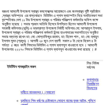
বরগুনা আমতলী উপজেলা স্বাস্থ্য কমপ্লেক্সের আয়োজনে এবং জনস্বাস্থ্য পুষ্টি প্রতিষ্ঠান
,স্বাস্থ্য অধিদ্প্তর এর বাস্তবায়নে ভিটামিন এ প্লাস ক্যাম্পেইন নিয়ে অবহিতকরণ সভা
বৃহস্পতিবার বেলা ১১ টায় উপজেলা স্বাস্থ্য ও পরিবার পরিকল্পণা কর্মকর্তার অফিস কক্ষে
অনুষ্ঠিত হয়েছে । সভায় প্রধান অতিথি হিসেবে উপস্থিত ছিলেন আমতলী উপজেলা
সহকারী কমিশনার (ভূমি) ও ভারপ্রাপ্ত উপজেলা নির্বাহী অফিসার মো: আশরাফুল ইসলাম,
উপজেলা স্বাস্থ্য ও পরিবার পরিকল্পনা কর্মকর্তা চিন্ময় হাওলাদারের সভাপতিত্বে অনুষ্ঠিত
সভায় বক্তব্য রাখেন ডা: মো: মোস্তাফিজুর রহমান, ডা: হিমেল পাল , ডা: মো: হুমায়ুন
ইসলাম সুমন (প্রমুখ) । আগামী ২৮ জুন দেশ ব্যাপী সকাল ৮ টা থেকে বিকেল ৪ টা
পর্যন্ত ৫ বছর বযশী শিশুদের ভিটামিন এ প্লাস ক্যাপসুল খাওয়ানো হবে । আমতলী
উপজেলায় ২২২৭০ শিশুকে ভিটামিন এ প্লাস ক্যাপসুল খাওয়ানোর কথা রয়েছে । #
লিড নিউজ
ইউটিউব সাবস্ক্রাইব করুন
সর্বশেষ
কলাপাড়ায়
নিরবচ্ছিন্ন
বিদ্যুতের
দাবীতে মানববন্ধন।।সমাবেশ
দুমকিতে শিশু ধর্ষণের চেষ্টাকালে সোহাগ নামের যুবক আটক, পুলিশে
সোপর্দ