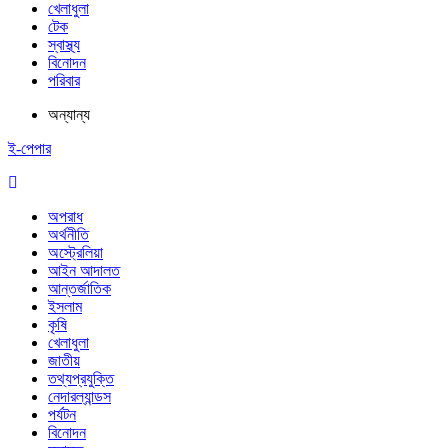
খেলাধুলা
টেক
স্বাস্থ্য
বিনোদন
পরিবার
অন্যান্য
ই-পেপার
অপরাধ
অর্থনীতি
অস্ট্রেলিয়া
আইন আদালত
আন্তর্জাতিক
ইসলাম
কৃষি
খেলাধুলা
জাতীয়
তথ্যপ্রযুক্তি
নেদারল্যান্ডস
পর্যটন
বিনোদন