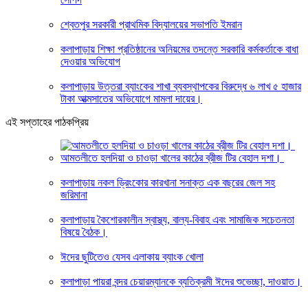
শ্বেতপুর সরকারী প্রাথমিক বিদ্যালয়ের সভাপতি ইমরান
কলাপাড়ায় শিক্ষা প্রতিষ্ঠানের অনিয়মের তদন্তে সরকারি কর্মকর্তাকে বাধা
দেওয়ার অভিযোগ
কলাপাড়ায় উত্তরা ব্যাংকের শাখা ব্যবস্থাপকের বিরুদ্ধে ৬ লাখ ৫ হাজার
টাকা আত্মসাতের অভিযোগে মামলা দায়ের।
এই সপ্তাহের পাঠকপ্রিয়
আমতলীতে হলদিয়া ও চাওড়া খালের কাঠের ব্রীজ টির বেহাল দশা।
কলাপাড়ায় নকল ড্রিংকোর কারখানা সনাক্ত এক বছরের জেল সহ
জরিমানা
কলাপাড়ায় কৈশোরকালীন স্বাস্থ্য, বাল্য-বিবাহ এবং সামাজিক সচেতনতা
বিষয়ে বৈঠক।
ঈদের ছুটিতেও যেসব এলাকায় ব্যাংক খোলা
কলাপাড়া পায়রা বন্দর চেয়ারম্যানকে ব্যতিক্রমী ঈদের শুভেচ্ছা, দাওয়াত।