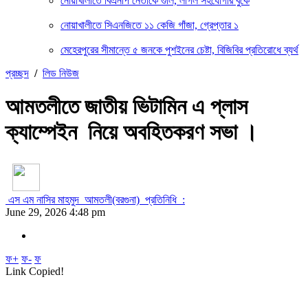
নোয়াখালীতে বিএনপি নেতাকে গুলি, লাগল সহযোগীর বুকে
নোয়াখালীতে সিএনজিতে ১১ কেজি গাঁজা, গ্রেপ্তার ১
মেহেরপুরের সীমান্তে ৫ জনকে পুশইনের চেষ্টা, বিজিবির প্রতিরোধে ব্যর্থ
প্রচ্ছদ
/
লিড নিউজ
আমতলীতে জাতীয় ভিটামিন এ প্লাস
ক্যাম্পেইন নিয়ে অবহিতকরণ সভা ।
এস এম নাসির মাহমুদ আমতলী(বরগুনা) প্রতিনিধি :
June 29, 2026 4:48 pm
ফ+
ফ-
ফ
Link Copied!