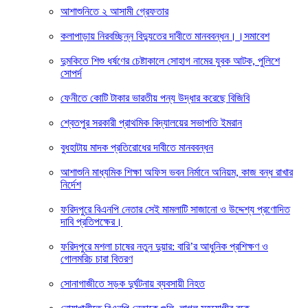
আশাশুনিতে ২ আসামী গ্রেফতার
কলাপাড়ায় নিরবচ্ছিন্ন বিদ্যুতের দাবীতে মানববন্ধন।।সমাবেশ
দুমকিতে শিশু ধর্ষণের চেষ্টাকালে সোহাগ নামের যুবক আটক, পুলিশে
সোপর্দ
ফেনীতে কোটি টাকার ভারতীয় পন্য উদ্ধার করেছে বিজিবি
শ্বেতপুর সরকারী প্রাথমিক বিদ্যালয়ের সভাপতি ইমরান
বুধহাটায় মাদক প্রতিরোধের দাবীতে মানববন্ধন
আশাশুনি মাধ্যমিক শিক্ষা অফিস ভবন নির্মানে অনিয়ম, কাজ বন্ধ রাখার
নির্দেশ
ফরিদপুরে বিএনপি নেতার সেই মামলাটি সাজানো ও উদ্দেশ্য প্রণোদিত
দাবি প্রতিপক্ষের।
ফরিদপুরে মশলা চাষের নতুন দুয়ার: বারি’র আধুনিক প্রশিক্ষণ ও
গোলমরিচ চারা বিতরণ
সোনাগাজীতে সড়ক দুর্ঘটনায় ব্যবসায়ী নিহত