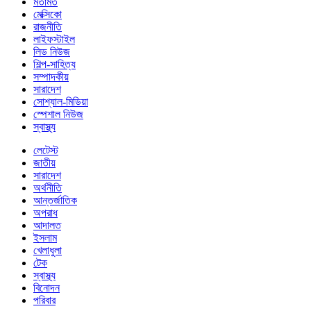
মতামত
মেক্সিকো
রাজনীতি
লাইফস্টাইল
লিড নিউজ
শিল্প-সাহিত্য
সম্পাদকীয়
সারাদেশ
সোশ্যাল-মিডিয়া
স্পেশাল নিউজ
স্বাস্থ্য
লেটেস্ট
জাতীয়
সারাদেশ
অর্থনীতি
আন্তর্জাতিক
অপরাধ
আদালত
ইসলাম
খেলাধুলা
টেক
স্বাস্থ্য
বিনোদন
পরিবার