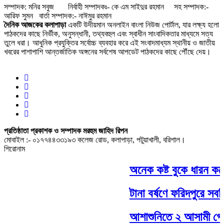
সম্পাদক: মনির সবুজ নির্বাহী সম্পাদকঃ- কে এম সাইদুর রহমান সহ সম্পাদক:-
আরিফ সুমন বার্তা সম্পাদক:- নাঈমুর রহমান
দৈনিক আজকের কলাপাড়া
একটি উদীয়মান অনলাইন বাংলা নিউজ পোর্টাল, যার লক্ষ্য হলো
পাঠকদের কাছে নির্ভীক, অনুসন্ধানী, তথ্যবহুল এবং স্বাধীন সাংবাদিকতার মাধ্যমে সত্য
তুলে ধরা। আধুনিক প্রযুক্তির সর্বোচ্চ ব্যবহার করে এই সংবাদমাধ্যম স্থানীয় ও জাতীয়
খবরের পাশাপাশি আন্তর্জাতিক অঙ্গনের সর্বশেষ আপডেট পাঠকদের কাছে পৌঁছে দেয়।
প্রতিষ্ঠাতা প্রকাশক ও সম্পাদক মরহুম জাহিদ রিপন
মোবাইল :- ০১৭৭৪৪৩৩১৯৩ কলেজ রোড, কলাপাড়া, পটুয়াখালী, বরিশাল।
শিরোনাম
অনেক কষ্ট বুকে ধারন কর
টানা বর্ষণে ফরিদপুরে সবজ
আশাশুনিতে ২ আসামী গ্র