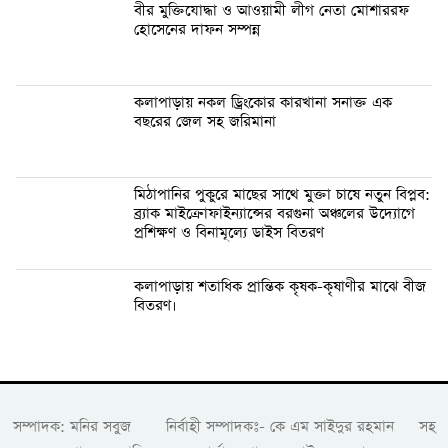
বীর মুক্তিযোদ্ধা ও আওয়ামী লীগ নেতা মোশাররফ
হোসেনের দাফন সম্পন্ন
কলাপাড়ায় নকল ড্রিংকোর কারখানা সনাক্ত এক
বছরের জেল সহ জরিমানা
মিঠাপানির পুকুরে মাছের সাথে মুক্তা চাষে নতুন বিপ্লব:
ব্র্যাক মাইক্রোফাইন্যান্সের বরগুনা অঞ্চলের উদ্যোগে
প্রশিক্ষণ ও বিনামূল্যে ডাইস বিতরণ
কলাপাড়ায় শতাধিক প্রান্তিক কৃষক-কৃষাণীর মাঝে বীজ
বিতরণ।
সম্পাদক: মনির সবুজ নির্বাহী সম্পাদকঃ- কে এম সাইদুর রহমান সহ