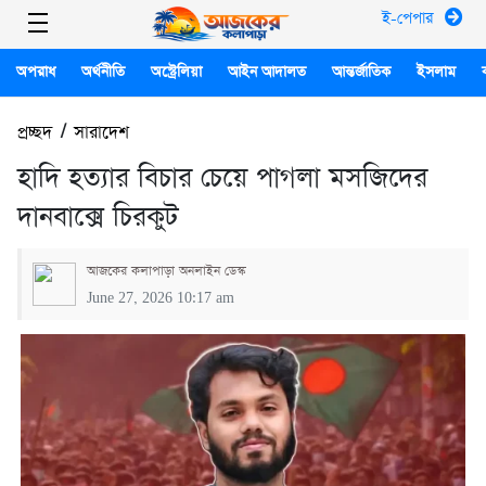
ই-পেপার
অপরাধ
অর্থনীতি
অস্ট্রেলিয়া
আইন আদালত
আন্তর্জাতিক
ইসলাম
প্রচ্ছদ
/
সারাদেশ
হাদি হত্যার বিচার চেয়ে পাগলা মসজিদের
দানবাক্সে চিরকুট
আজকের কলাপাড়া অনলাইন ডেস্ক
June 27, 2026 10:17 am