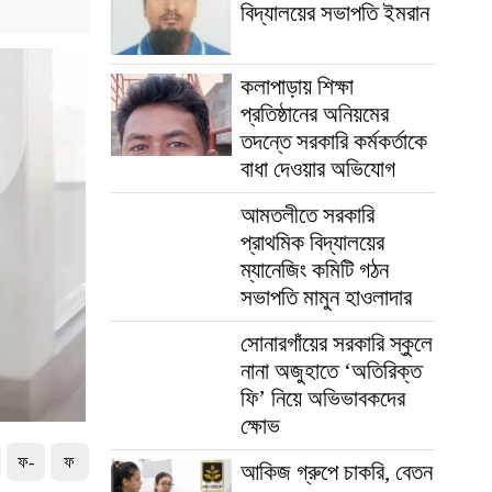
বিদ্যালয়ের সভাপতি ইমরান
কলাপাড়ায় শিক্ষা
প্রতিষ্ঠানের অনিয়মের
তদন্তে সরকারি কর্মকর্তাকে
বাধা দেওয়ার অভিযোগ
আমতলীতে সরকারি
প্রাথমিক বিদ্যালয়ের
ম্যানেজিং কমিটি গঠন
সভাপতি মামুন হাওলাদার
সোনারগাঁয়ের সরকারি স্কুলে
নানা অজুহাতে ‘অতিরিক্ত
ফি’ নিয়ে অভিভাবকদের
ক্ষোভ
ফ-
ফ
আকিজ গ্রুপে চাকরি, বেতন