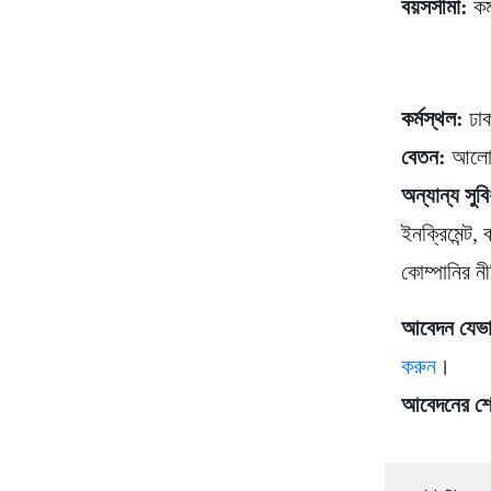
বয়সসীমা:
কম
কর্মস্থল:
ঢা
বেতন:
আলোচ
অন্যান্য সুবি
ইনক্রিমেন্ট,
কোম্পানির ন
আবেদন যেভ
করুন
।
আবেদনের শ