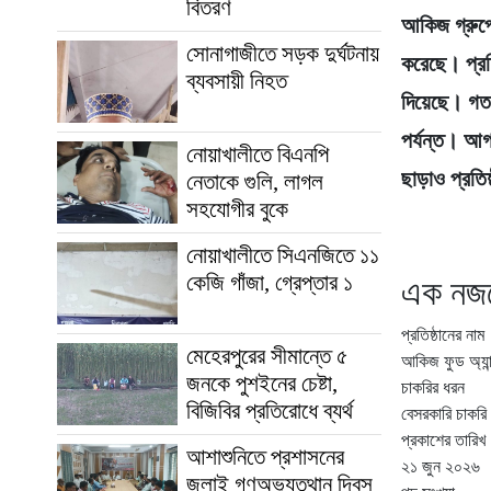
বিতরণ
আকিজ গ্রুপের
সোনাগাজীতে সড়ক দুর্ঘটনায়
করেছে। প্রতি
ব্যবসায়ী নিহত
দিয়েছে। গত
পর্যন্ত। আগ্
নোয়াখালীতে বিএনপি
ছাড়াও প্রতি
নেতাকে গুলি, লাগল
সহযোগীর বুকে
নোয়াখালীতে সিএনজিতে ১১
কেজি গাঁজা, গ্রেপ্তার ১
এক নজর
প্রতিষ্ঠানের নাম
মেহেরপুরের সীমান্তে ৫
আকিজ ফুড অ্যান
জনকে পুশইনের চেষ্টা,
চাকরির ধরন
বিজিবির প্রতিরোধে ব্যর্থ
বেসরকারি চাকরি
প্রকাশের তারিখ
আশাশুনিতে প্রশাসনের
২১ জুন ২০২৬
জুলাই গণঅভ্যুত্থান দিবস