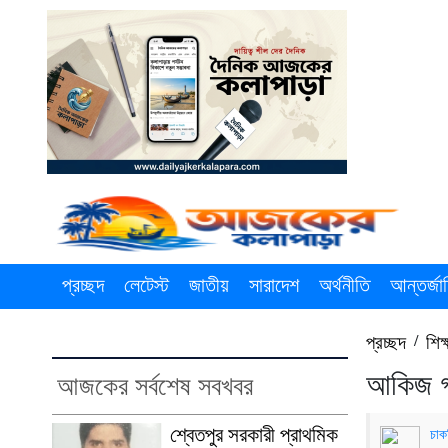
প্রচ্ছদ
লেটেস্ট
জাতীয়
সারাদেশ
অর্থনীতি
আন্তর্জা
প্রচ্ছদ
/
শিক্
আকিজ গ্
আজকের সর্বশেষ সবখবর
শ্বেতপুর সরকারী প্রাথমিক
চাক