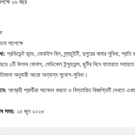
পক্ষে ২৬ বছর
কা
না সাপেক্ষে
ধা:
প্রভিডেন্ট ফান্ড, মোবাইল বিল, গ্র্যাচুইটি, দুপুরের খাবার সুবিধা, প্রতি
 বছরে ২টি উৎসব বোনাস, মেডিকেল ইন্স্যুরেন্স, ছুটির দিনে যাতায়াত সহায়ত
ীতিমালা অনুযায়ী আরো অন্যান্য সুযোগ-সুবিধা।
াবে:
আগ্রহী প্রার্থীরা আবেদন করতে ও বিস্তারিত বিজ্ঞপ্তিটি দেখতে এখ
েষ সময়:
২৫ জুন ২০২৬