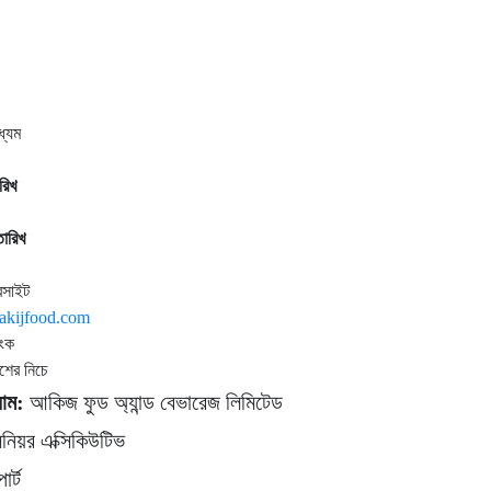
ধ্যম
রিখ
ারিখ
বসাইট
.akijfood.com
িংক
শের নিচে
নাম:
আকিজ ফুড অ্যান্ড বেভারেজ লিমিটেড
িনিয়র এক্সিকিউটিভ
োর্ট