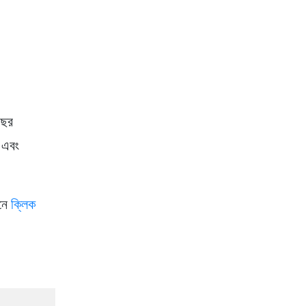
 বছর
া এবং
ানে
ক্লিক