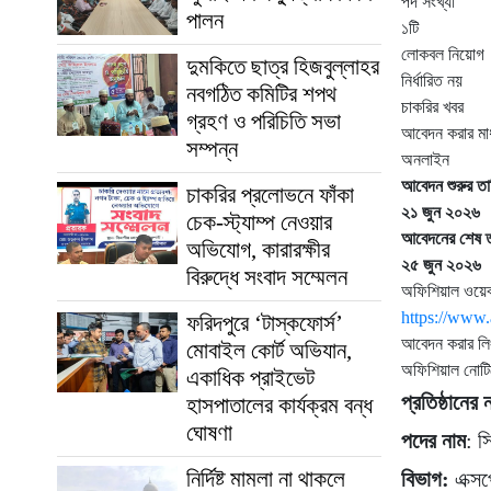
পদ সংখ্যা
পালন
১টি
লোকবল নিয়োগ
দুমকিতে ছাত্র হিজবুল্লাহর
নির্ধারিত নয়
নবগঠিত কমিটির শপথ
চাকরির খবর
গ্রহণ ও পরিচিতি সভা
আবেদন করার মা
সম্পন্ন
অনলাইন
আবেদন শুরুর তা
চাকরির প্রলোভনে ফাঁকা
২১ জুন ২০২৬
চেক-স্ট্যাম্প নেওয়ার
আবেদনের শেষ ত
অভিযোগ, কারারক্ষীর
২৫ জুন ২০২৬
বিরুদ্ধে সংবাদ সম্মেলন
অফিশিয়াল ওয়ে
https://www
ফরিদপুরে ‘টাস্কফোর্স’
আবেদন করার ল
মোবাইল কোর্ট অভিযান,
অফিশিয়াল নোটি
একাধিক প্রাইভেট
প্রতিষ্ঠানের 
হাসপাতালের কার্যক্রম বন্ধ
ঘোষণা
পদের নাম
: স
নির্দিষ্ট মামলা না থাকলে
বিভাগ:
এক্সপ