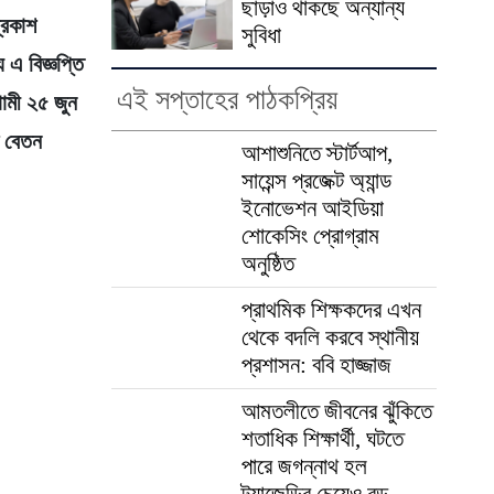
ছাড়াও থাকছে অন্যান্য
্রকাশ
সুবিধা
 এ বিজ্ঞপ্তি
এই সপ্তাহের পাঠকপ্রিয়
ামী ২৫ জুন
ক বেতন
আশাশুনিতে স্টার্টআপ,
সায়েন্স প্রজেক্ট অ্যান্ড
ইনোভেশন আইডিয়া
শোকেসিং প্রোগ্রাম
অনুষ্ঠিত
প্রাথমিক শিক্ষকদের এখন
থেকে বদলি করবে স্থানীয়
প্রশাসন: ববি হাজ্জাজ
আমতলীতে জীবনের ঝুঁকিতে
শতাধিক শিক্ষার্থী, ঘটতে
পারে জগন্নাথ হল
ট্র্যাজেডির চেয়েও বড়