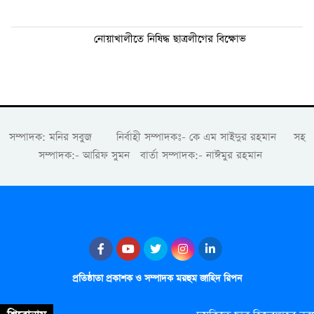
নোয়াখালীতে নিষিদ্ধ ছাত্রলীগের বিক্ষোভ
সম্পাদক: মনির সবুজ নির্বাহী সম্পাদকঃ- কে এম সাইদুর রহমান সহ
সম্পাদক:- আরিফ সুমন বার্তা সম্পাদক:- নাঈমুর রহমান
প্রতিষ্ঠাতা প্রকাশক ও সম্পাদক মরহুম জাহিদ রিপন