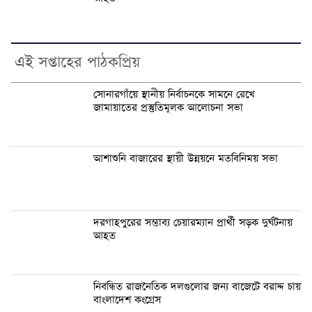
এই সপ্তাহের পাঠকপ্রিয়
সোনারগাঁয়ে স্থানীয় নির্বাচনকে সামনে রেখে
জামায়াতের প্রস্তুতিমূলক আলোচনা সভা
আশাশুনি বাজারের স্থায়ী উন্নয়নে মতবিনিময় সভা
দরগাহপুরের সম্ভাব্য চেয়ারম্যান প্রার্থী সড়ক দুর্ঘটনায়
আহত
নিবন্ধিত রাজনৈতিক দলগুলোর জন্য বাজেটে বরাদ্দ চায়
বাংলাদেশ কংগ্রেস