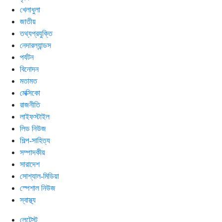
খেলাধুলা
জাতীয়
তথ্যপ্রযুক্তি
নেদারল্যান্ডস
পর্যটন
বিনোদন
মতামত
মেক্সিকো
রাজনীতি
লাইফস্টাইল
লিড নিউজ
শিল্প-সাহিত্য
সম্পাদকীয়
সারাদেশ
সোশ্যাল-মিডিয়া
স্পেশাল নিউজ
স্বাস্থ্য
লেটেস্ট