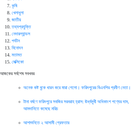
কৃষি
খেলাধুলা
জাতীয়
তথ্যপ্রযুক্তি
নেদারল্যান্ডস
পর্যটন
বিনোদন
মতামত
মেক্সিকো
আজকের সর্বশেষ সবখবর
অনেক কষ্ট বুকে ধারন করে মারা গেলো। ফরিদপুরের বিএনপির প্রবীণ নেতা।
টানা বর্ষণে ফরিদপুরে সবজির সরবরাহ হ্রাস: ঊর্ধ্বমুখী অধিকাংশ পণ্যের দাম,
আমদানিতে কমেছে মরিচ
আশাশুনিতে ২ আসামী গ্রেফতার