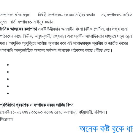
সম্পাদক: মনির সবুজ নির্বাহী সম্পাদকঃ- কে এম সাইদুর রহমান সহ সম্পাদক:- আরিফ
সুমন বার্তা সম্পাদক:- নাঈমুর রহমান
দৈনিক আজকের কলাপাড়া
একটি উদীয়মান অনলাইন বাংলা নিউজ পোর্টাল, যার লক্ষ্য হলো
পাঠকদের কাছে নির্ভীক, অনুসন্ধানী, তথ্যবহুল এবং স্বাধীন সাংবাদিকতার মাধ্যমে সত্য তুলে
ধরা। আধুনিক প্রযুক্তির সর্বোচ্চ ব্যবহার করে এই সংবাদমাধ্যম স্থানীয় ও জাতীয় খবরের
পাশাপাশি আন্তর্জাতিক অঙ্গনের সর্বশেষ আপডেট পাঠকদের কাছে পৌঁছে দেয়।
প্রতিষ্ঠাতা প্রকাশক ও সম্পাদক মরহুম জাহিদ রিপন
মোবাইল :- ০১৭৭৪৪৩৩১৯৩ কলেজ রোড, কলাপাড়া, পটুয়াখালী, বরিশাল।
শিরোনাম
অনেক কষ্ট বুকে ধা