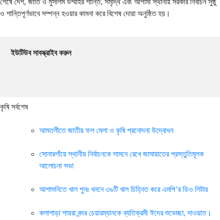
শেষে দেশ, জাতি ও মুসলিম উম্মাহর শান্তি, সমৃদ্ধি এবং আগামী স্থানীয় সরকার নির্বাচন সুষ্ঠু
ও শান্তিপূর্ণভাবে সম্পন্ন হওয়ার কামনা করে বিশেষ দোয়া অনুষ্ঠিত হয়।
ইউটিউব সাবস্ক্রাইব করুন
কৃষি সর্বশেষ
আমতলীতে জাতীয় ফল মেলা ও কৃষি প্রনোদনা উদ্বোধন
সোনারগাঁয়ে স্থানীয় নির্বাচনকে সামনে রেখে জামায়াতের প্রস্তুতিমূলক
আলোচনা সভা
আশাশুনিতে খাল পুনঃ খননে ৩৯টি খাল চিহ্নিত করে এমপি’র ডিও লিটার
কলাপাড়া পায়রা বন্দর চেয়ারম্যানকে ব্যতিক্রমী ঈদের শুভেচ্ছা, দাওয়াত।