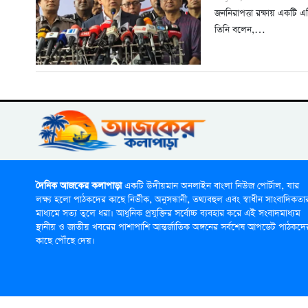
জননিরাপত্তা রক্ষায় একটি এল
তিনি বলেন,…
দৈনিক আজকের কলাপাড়া
একটি উদীয়মান অনলাইন বাংলা নিউজ পোর্টাল, যার
লক্ষ্য হলো পাঠকদের কাছে নির্ভীক, অনুসন্ধানী, তথ্যবহুল এবং স্বাধীন সাংবাদিকতা
মাধ্যমে সত্য তুলে ধরা। আধুনিক প্রযুক্তির সর্বোচ্চ ব্যবহার করে এই সংবাদমাধ্যম
স্থানীয় ও জাতীয় খবরের পাশাপাশি আন্তর্জাতিক অঙ্গনের সর্বশেষ আপডেট পাঠকদে
কাছে পৌঁছে দেয়।