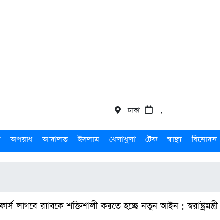
ঢাকা
,
ক
অপরাধ
আদালত
ইসলাম
খেলাধুলা
টেক
স্বাস্থ্য
বিনোদন
্স লাগবে র‍্যাবকে শক্তিশালী করতে হচ্ছে নতুন আইন : স্বরাষ্ট্রমন্ত্রী