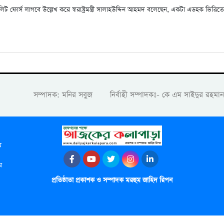
িট ফোর্স লাগবে উল্লেখ করে স্বরাষ্ট্রমন্ত্রী সালাহউদ্দিন আহমদ বলেছেন, একটা এডহক ভিত্তিত
সম্পাদক: মনির সবুজ নির্বাহী সম্পাদকঃ- কে এম সাইদুর রহম
র
র
প্রতিষ্ঠাতা প্রকাশক ও সম্পাদক মরহুম জাহিদ রিপন