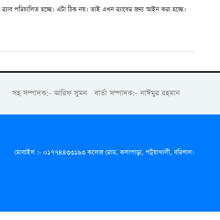
ে র‍্যাব পরিচালিত হচ্ছে। এটা ঠিক নয়। তাই এখন র‍্যাবের জন্য আইন করা হচ্ছে।
ান সহ সম্পাদক:- আরিফ সুমন বার্তা সম্পাদক:- নাঈমুর রহমান
মোবাইল :- ০১৭৭৪৪৩৩১৯৩ কলেজ রোড, কলাপাড়া, পটুয়াখালী, বরিশাল।