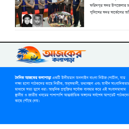
ফরিদপুর সদর উপজেলার চর 
পুলিশের সদর সার্কেলের অ
দৈনিক আজকের কলাপাড়া
একটি উদীয়মান অনলাইন বাংলা নিউজ পোর্টাল, যার
লক্ষ্য হলো পাঠকদের কাছে নির্ভীক, অনুসন্ধানী, তথ্যবহুল এবং স্বাধীন সাংবাদিকতা
মাধ্যমে সত্য তুলে ধরা। আধুনিক প্রযুক্তির সর্বোচ্চ ব্যবহার করে এই সংবাদমাধ্যম
স্থানীয় ও জাতীয় খবরের পাশাপাশি আন্তর্জাতিক অঙ্গনের সর্বশেষ আপডেট পাঠকদে
কাছে পৌঁছে দেয়।