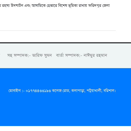
রহস্য উদঘাটন এবং আসামিকে গ্রেপ্তারে বিশেষ ভূমিকা রাখায় ফরিদপুর জেলা
ান সহ সম্পাদক:- আরিফ সুমন বার্তা সম্পাদক:- নাঈমুর রহমান
মোবাইল :- ০১৭৭৪৪৩৩১৯৩ কলেজ রোড, কলাপাড়া, পটুয়াখালী, বরিশাল।