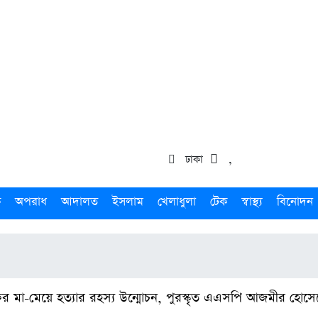
ঢাকা
,
ক
অপরাধ
আদালত
ইসলাম
খেলাধুলা
টেক
স্বাস্থ্য
বিনোদন
যকর মা-মেয়ে হত্যার রহস্য উন্মোচন, পুরস্কৃত এএসপি আজমীর হোসে