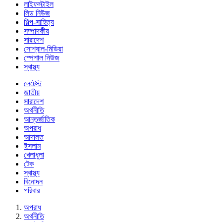
লাইফস্টাইল
লিড নিউজ
শিল্প-সাহিত্য
সম্পাদকীয়
সারাদেশ
সোশ্যাল-মিডিয়া
স্পেশাল নিউজ
স্বাস্থ্য
লেটেস্ট
জাতীয়
সারাদেশ
অর্থনীতি
আন্তর্জাতিক
অপরাধ
আদালত
ইসলাম
খেলাধুলা
টেক
স্বাস্থ্য
বিনোদন
পরিবার
অপরাধ
অর্থনীতি