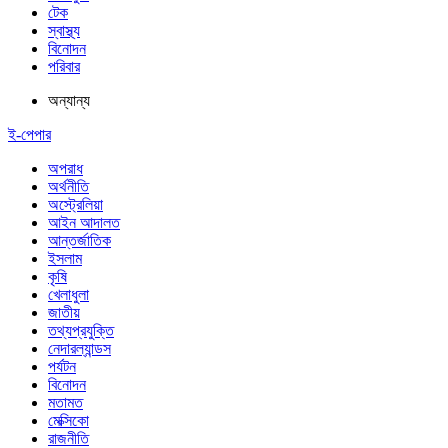
টেক
স্বাস্থ্য
বিনোদন
পরিবার
অন্যান্য
ই-পেপার
অপরাধ
অর্থনীতি
অস্ট্রেলিয়া
আইন আদালত
আন্তর্জাতিক
ইসলাম
কৃষি
খেলাধুলা
জাতীয়
তথ্যপ্রযুক্তি
নেদারল্যান্ডস
পর্যটন
বিনোদন
মতামত
মেক্সিকো
রাজনীতি