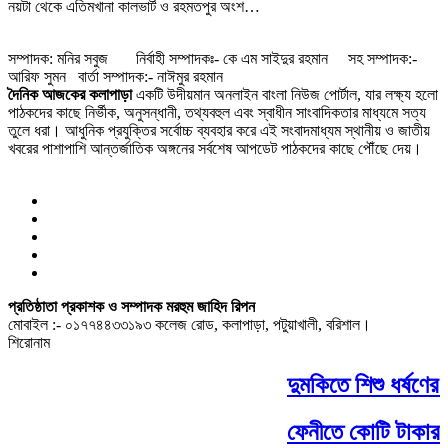
নয়টা থেকে এতিমখানা কালভার্ট ও রহমতপুর অংশ…
সম্পাদক: মনির সবুজ নির্বাহী সম্পাদকঃ- কে এম সাইদুর রহমান সহ সম্পাদক:-
আরিফ সুমন বার্তা সম্পাদক:- নাঈমুর রহমান
দৈনিক আজকের কলাপাড়া
একটি উদীয়মান অনলাইন বাংলা নিউজ পোর্টাল, যার লক্ষ্য হলো
পাঠকদের কাছে নির্ভীক, অনুসন্ধানী, তথ্যবহুল এবং স্বাধীন সাংবাদিকতার মাধ্যমে সত্য
তুলে ধরা। আধুনিক প্রযুক্তির সর্বোচ্চ ব্যবহার করে এই সংবাদমাধ্যম স্থানীয় ও জাতীয়
খবরের পাশাপাশি আন্তর্জাতিক অঙ্গনের সর্বশেষ আপডেট পাঠকদের কাছে পৌঁছে দেয়।
প্রতিষ্ঠাতা প্রকাশক ও সম্পাদক মরহুম জাহিদ রিপন
মোবাইল :- ০১৭৭৪৪৩৩১৯৩ কলেজ রোড, কলাপাড়া, পটুয়াখালী, বরিশাল।
শিরোনাম
দুমকিতে শিশু ধর্ষণের
ফেনীতে কোটি টাকার ভ