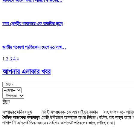
কাঁটাবনে বহুতল ভবনে আগুনে ২ জনের…
ঢাকা কেন্দ্রীয় কারাগারে এক হাজতির মৃত্যু
জাতীয় গবেষণা প্রতিবেদন দেশে ৬১ লাখ…
1
2
3
4
»
আপনার এলাকার খবর
খুঁজুন
সম্পাদক: মনির সবুজ নির্বাহী সম্পাদকঃ- কে এম সাইদুর রহমান সহ সম্পাদক:- আরিফ
দৈনিক আজকের কলাপাড়া
একটি উদীয়মান অনলাইন বাংলা নিউজ পোর্টাল, যার লক্ষ্য হলো পাঠ
পাশাপাশি আন্তর্জাতিক অঙ্গনের সর্বশেষ আপডেট পাঠকদের কাছে পৌঁছে দেয়।