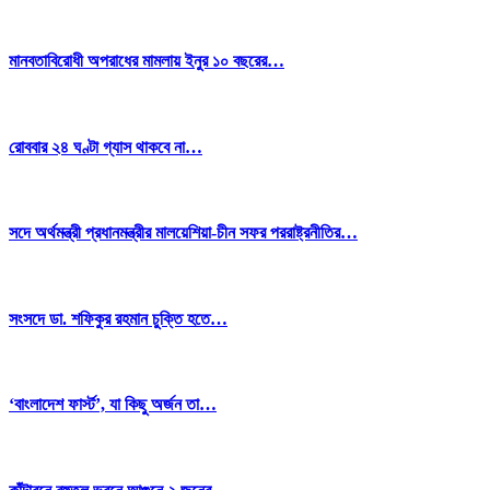
মানবতাবিরোধী অপরাধের মামলায় ইনুর ১০ বছরের…
রোববার ২৪ ঘণ্টা গ্যাস থাকবে না…
সদে অর্থমন্ত্রী প্রধানমন্ত্রীর মালয়েশিয়া-চীন সফর পররাষ্ট্রনীতির…
সংসদে ডা. শফিকুর রহমান চুক্তি হতে…
‘বাংলাদেশ ফার্স্ট’, যা কিছু অর্জন তা…