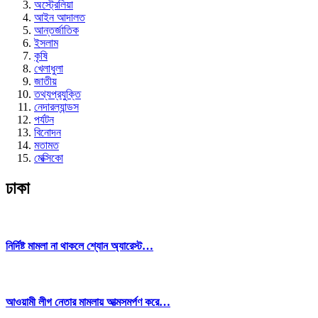
অস্ট্রেলিয়া
আইন আদালত
আন্তর্জাতিক
ইসলাম
কৃষি
খেলাধুলা
জাতীয়
তথ্যপ্রযুক্তি
নেদারল্যান্ডস
পর্যটন
বিনোদন
মতামত
মেক্সিকো
ঢাকা
নির্দিষ্ট মামলা না থাকলে শ্যোন অ্যারেস্ট…
আওয়ামী লীগ নেতার মামলায় আত্মসমর্পণ করে…