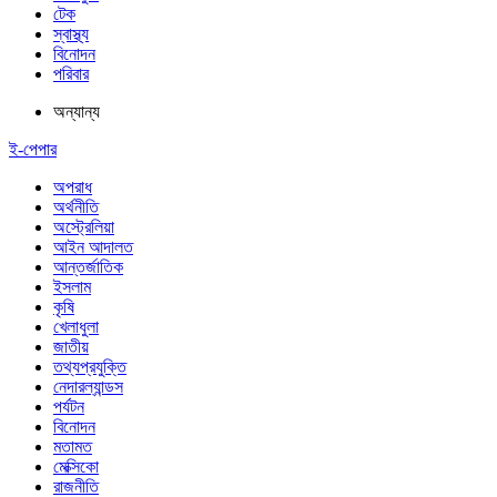
টেক
স্বাস্থ্য
বিনোদন
পরিবার
অন্যান্য
ই-পেপার
অপরাধ
অর্থনীতি
অস্ট্রেলিয়া
আইন আদালত
আন্তর্জাতিক
ইসলাম
কৃষি
খেলাধুলা
জাতীয়
তথ্যপ্রযুক্তি
নেদারল্যান্ডস
পর্যটন
বিনোদন
মতামত
মেক্সিকো
রাজনীতি