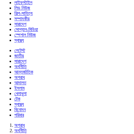
লাইফস্টাইল
লিড নিউজ
শিল্প-সাহিত্য
সম্পাদকীয়
সারাদেশ
সোশ্যাল-মিডিয়া
স্পেশাল নিউজ
স্বাস্থ্য
লেটেস্ট
জাতীয়
সারাদেশ
অর্থনীতি
আন্তর্জাতিক
অপরাধ
আদালত
ইসলাম
খেলাধুলা
টেক
স্বাস্থ্য
বিনোদন
পরিবার
অপরাধ
অর্থনীতি