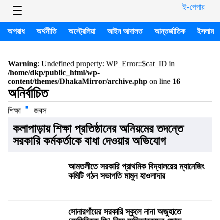
ই-পেপার
অপরাধ
অর্থনীতি
অস্ট্রেলিয়া
আইন আদালত
আন্তর্জাতিক
ইসলাম
Warning
: Undefined property: WP_Error::$cat_ID in
/home/dkp/public_html/wp-
content/themes/DhakaMirror/archive.php
on line
16
অনির্বাচিত
শিক্ষা
জবস
কলাপাড়ায় শিক্ষা প্রতিষ্ঠানের অনিয়মের তদন্তে
সরকারি কর্মকর্তাকে বাধা দেওয়ার অভিযোগ
আমতলীতে সরকারি প্রাথমিক বিদ্যালয়ের ম্যানেজিং
কমিটি গঠন সভাপতি মামুন হাওলাদার
সোনারগাঁয়ের সরকারি স্কুলে নানা অজুহাতে