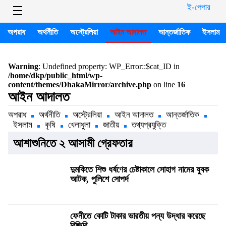
ই-পেপার
অপরাধ
অর্থনীতি
অস্ট্রেলিয়া
আইন আদালত
আন্তর্জাতিক
ইসলাম
Warning
: Undefined property: WP_Error::$cat_ID in
/home/dkp/public_html/wp-
content/themes/DhakaMirror/archive.php
on line
16
আইন আদালত
অপরাধ
অর্থনীতি
অস্ট্রেলিয়া
আইন আদালত
আন্তর্জাতিক
ইসলাম
কৃষি
খেলাধুলা
জাতীয়
তথ্যপ্রযুক্তি
আশাশুনিতে ২ আসামী গ্রেফতার
দুমকিতে শিশু ধর্ষণের চেষ্টাকালে সোহাগ নামের যুবক
আটক, পুলিশে সোপর্দ
ফেনীতে কোটি টাকার ভারতীয় পন্য উদ্ধার করেছে
বিজিবি