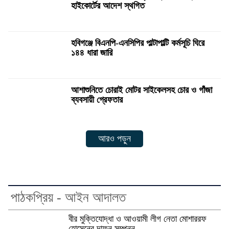
হাইকোর্টের আদেশ স্থগিত
হবিগঞ্জে বিএনপি-এনসিপির পাল্টাপাল্টি কর্মসূচি ঘিরে
১৪৪ ধারা জারি
আশাশুনিতে চোরাই মোটর সাইকেলসহ চোর ও গাঁজা
ব্যবসায়ী গ্রেফতার
আরও পড়ুন
পাঠকপ্রিয় - আইন আদালত
বীর মুক্তিযোদ্ধা ও আওয়ামী লীগ নেতা মোশাররফ
হোসেনের দাফন সম্পন্ন