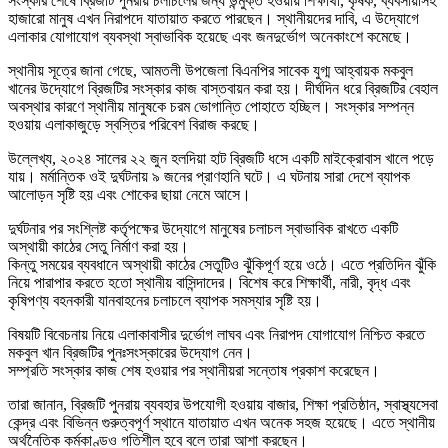
সংস্কার শেষে ব্রিজটি পুনরায় চলাচলের জন্য উন্মুক্ত হওয়ায় শিক্ষার্থী, কৃষক, ব্যবসায়ীসহ
হাজারো মানুষ এখন নিরাপদে যাতায়াত করতে পারছেন। স্থানীয়দের দাবি, এ উদ্যোগে
এলাকার যোগাযোগ ব্যবস্থা স্বাভাবিক হয়েছে এবং জনদুর্ভোগ অনেকাংশে কমেছে।
স্থানীয় সূত্রে জানা গেছে, আমতলী উপজেলা বিএনপির সাবেক যুগ্ম আহ্বায়ক মকবুল
খানের উদ্যোগে ব্রিজটির সংস্কার কাজ বাস্তবায়ন করা হয়। দীর্ঘদিন ধরে ব্রিজটির বেহাল
অবস্থার কারণে স্থানীয় মানুষকে চরম ভোগান্তি পোহাতে হচ্ছিল। সংস্কার সম্পন্ন
হওয়ায় এলাকাজুড়ে স্বস্তির পরিবেশ বিরাজ করছে।
উল্লেখ্য, ২০২৪ সালের ২২ জুন হলদিয়া হাট ব্রিজটি ধসে একটি মাইক্রোবাস খালে পড়ে
যায়। মর্মান্তিক ওই দুর্ঘটনায় ৯ জনের প্রাণহানি ঘটে। এ ঘটনায় সারা দেশে ব্যাপক
আলোড়ন সৃষ্টি হয় এবং শোকের ছায়া নেমে আসে।
দুর্ঘটনার পর সংশ্লিষ্ট কর্তৃপক্ষের উদ্যোগে মানুষের চলাচল স্বাভাবিক রাখতে একটি
অস্থায়ী কাঠের সেতু নির্মাণ করা হয়।
কিন্তু সময়ের ব্যবধানে অস্থায়ী কাঠের সেতুটিও ঝুঁকিপূর্ণ হয়ে ওঠে। এতে প্রতিদিন ঝুঁকি
নিয়ে পারাপার করতে হতো স্থানীয় বাসিন্দাদের। বিশেষ করে শিক্ষার্থী, নারী, বৃদ্ধ এবং
কৃষিপণ্য বহনকারী যানবাহনের চলাচলে ব্যাপক সমস্যার সৃষ্টি হয়।
বিষয়টি বিবেচনায় নিয়ে এলাকাবাসীর দুর্ভোগ লাঘব এবং নিরাপদ যোগাযোগ নিশ্চিত করতে
মকবুল খান ব্রিজটির পুনঃসংস্কারের উদ্যোগ নেন।
সম্প্রতি সংস্কার কাজ শেষ হওয়ার পর স্থানীয়রা সন্তোষ প্রকাশ করেছেন।
তারা জানান, ব্রিজটি পুনরায় ব্যবহার উপযোগী হওয়ায় বাজার, শিক্ষা প্রতিষ্ঠান, স্বাস্থ্যসেবা
কেন্দ্র এবং বিভিন্ন গুরুত্বপূর্ণ স্থানে যাতায়াত এখন অনেক সহজ হয়েছে। এতে স্থানীয়
অর্থনৈতিক কর্মকাণ্ডও গতিশীল হবে বলে তারা আশা করছেন।