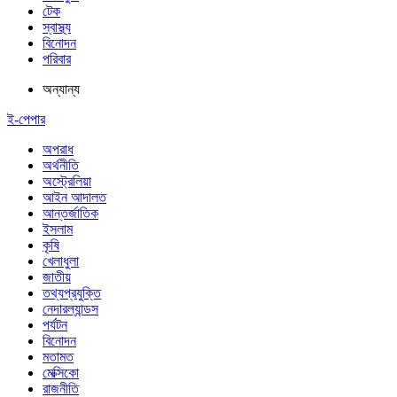
টেক
স্বাস্থ্য
বিনোদন
পরিবার
অন্যান্য
ই-পেপার
অপরাধ
অর্থনীতি
অস্ট্রেলিয়া
আইন আদালত
আন্তর্জাতিক
ইসলাম
কৃষি
খেলাধুলা
জাতীয়
তথ্যপ্রযুক্তি
নেদারল্যান্ডস
পর্যটন
বিনোদন
মতামত
মেক্সিকো
রাজনীতি