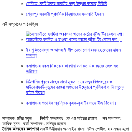
ফেনীতে কোটি টাকার ভারতীয় পন্য উদ্ধার করেছে বিজিবি
শ্বেতপুর সরকারী প্রাথমিক বিদ্যালয়ের সভাপতি ইমরান
এই সপ্তাহের পাঠকপ্রিয়
আমতলীতে হলদিয়া ও চাওড়া খালের কাঠের ব্রীজ টির বেহাল দশা।
বীর মুক্তিযোদ্ধা ও আওয়ামী লীগ নেতা মোশাররফ হোসেনের দাফন
সম্পন্ন
কলাপাড়ায় নকল ড্রিংকোর কারখানা সনাক্ত এক বছরের জেল সহ
জরিমানা
মিঠাপানির পুকুরে মাছের সাথে মুক্তা চাষে নতুন বিপ্লব: ব্র্যাক
মাইক্রোফাইন্যান্সের বরগুনা অঞ্চলের উদ্যোগে প্রশিক্ষণ ও বিনামূল্যে
ডাইস বিতরণ
কলাপাড়ায় শতাধিক প্রান্তিক কৃষক-কৃষাণীর মাঝে বীজ বিতরণ।
সম্পাদক: মনির সবুজ নির্বাহী সম্পাদকঃ- কে এম সাইদুর রহমান সহ সম্পাদক:-
আরিফ সুমন বার্তা সম্পাদক:- নাঈমুর রহমান
দৈনিক আজকের কলাপাড়া
একটি উদীয়মান অনলাইন বাংলা নিউজ পোর্টাল, যার লক্ষ্য হলো