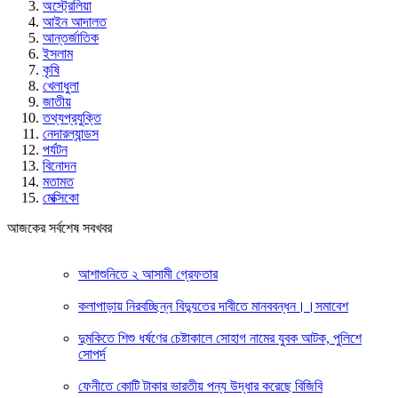
অস্ট্রেলিয়া
আইন আদালত
আন্তর্জাতিক
ইসলাম
কৃষি
খেলাধুলা
জাতীয়
তথ্যপ্রযুক্তি
নেদারল্যান্ডস
পর্যটন
বিনোদন
মতামত
মেক্সিকো
আজকের সর্বশেষ সবখবর
আশাশুনিতে ২ আসামী গ্রেফতার
কলাপাড়ায় নিরবচ্ছিন্ন বিদ্যুতের দাবীতে মানববন্ধন।।সমাবেশ
দুমকিতে শিশু ধর্ষণের চেষ্টাকালে সোহাগ নামের যুবক আটক, পুলিশে
সোপর্দ
ফেনীতে কোটি টাকার ভারতীয় পন্য উদ্ধার করেছে বিজিবি