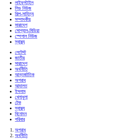
লাইফস্টাইল
লিড নিউজ
শিল্প-সাহিত্য
সম্পাদকীয়
সারাদেশ
সোশ্যাল-মিডিয়া
স্পেশাল নিউজ
স্বাস্থ্য
লেটেস্ট
জাতীয়
সারাদেশ
অর্থনীতি
আন্তর্জাতিক
অপরাধ
আদালত
ইসলাম
খেলাধুলা
টেক
স্বাস্থ্য
বিনোদন
পরিবার
অপরাধ
অর্থনীতি