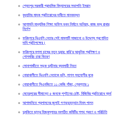
শ্বেতপুর সরকারী প্রাথমিক বিদ্যালয়ের সভাপতি ইমরান
বুধহাটায় মাদক প্রতিরোধের দাবীতে মানববন্ধন
আশাশুনি মাধ্যমিক শিক্ষা অফিস ভবন নির্মানে অনিয়ম, কাজ বন্ধ রাখার
নির্দেশ
ফরিদপুরে বিএনপি নেতার সেই মামলাটি সাজানো ও উদ্দেশ্য প্রণোদিত
দাবি প্রতিপক্ষের।
ফরিদপুরে মশলা চাষের নতুন দুয়ার: বারি’র আধুনিক প্রশিক্ষণ ও
গোলমরিচ চারা বিতরণ
সোনাগাজীতে সড়ক দুর্ঘটনায় ব্যবসায়ী নিহত
নোয়াখালীতে বিএনপি নেতাকে গুলি, লাগল সহযোগীর বুকে
নোয়াখালীতে সিএনজিতে ১১ কেজি গাঁজা, গ্রেপ্তার ১
মেহেরপুরের সীমান্তে ৫ জনকে পুশইনের চেষ্টা, বিজিবির প্রতিরোধে ব্যর্থ
আশাশুনিতে প্রশাসনের জুলাই গণঅভ্যুত্থান দিবস পালন
দুমকিতে ছাত্র হিজবুল্লাহর নবগঠিত কমিটির শপথ গ্রহণ ও পরিচিতি