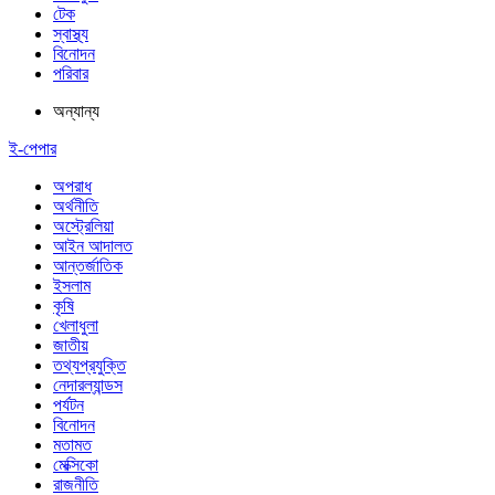
টেক
স্বাস্থ্য
বিনোদন
পরিবার
অন্যান্য
ই-পেপার
অপরাধ
অর্থনীতি
অস্ট্রেলিয়া
আইন আদালত
আন্তর্জাতিক
ইসলাম
কৃষি
খেলাধুলা
জাতীয়
তথ্যপ্রযুক্তি
নেদারল্যান্ডস
পর্যটন
বিনোদন
মতামত
মেক্সিকো
রাজনীতি