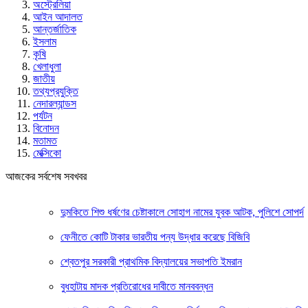
অস্ট্রেলিয়া
আইন আদালত
আন্তর্জাতিক
ইসলাম
কৃষি
খেলাধুলা
জাতীয়
তথ্যপ্রযুক্তি
নেদারল্যান্ডস
পর্যটন
বিনোদন
মতামত
মেক্সিকো
আজকের সর্বশেষ সবখবর
দুমকিতে শিশু ধর্ষণের চেষ্টাকালে সোহাগ নামের যুবক আটক, পুলিশে সোপর্দ
ফেনীতে কোটি টাকার ভারতীয় পন্য উদ্ধার করেছে বিজিবি
শ্বেতপুর সরকারী প্রাথমিক বিদ্যালয়ের সভাপতি ইমরান
বুধহাটায় মাদক প্রতিরোধের দাবীতে মানববন্ধন