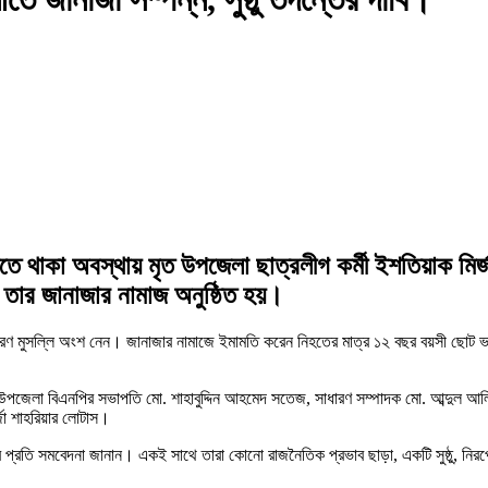
জতে থাকা অবস্থায় মৃত উপজেলা ছাত্রলীগ কর্মী ইশতিয়াক মির
ে তার জানাজার নামাজ অনুষ্ঠিত হয়।
সাধারণ মুসল্লি অংশ নেন। জানাজার নামাজে ইমামতি করেন নিহতের মাত্র ১২ বছর বয়সী ছোট ভাই
ধুখালী উপজেলা বিএনপির সভাপতি মো. শাহাবুদ্দিন আহমেদ সতেজ, সাধারণ সম্পাদক মো. আব্দুল
্জা শাহরিয়ার লোটাস।
্রতি সমবেদনা জানান। একই সাথে তারা কোনো রাজনৈতিক প্রভাব ছাড়া, একটি সুষ্ঠু, নিরপেক