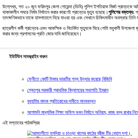
​উল্লেখ্য, গত ২০ জুন ফরিদপুর জেলা গোয়েন্দা (ডিবি) পুলিশ ইশতিয়াক মির্জা প্রান্ত
থাকাকালীন সময়ে নির্মম নির্যাতন করার কারণেই প্রান্তের মৃত্যু হয়েছে।​
পুলিশের বক্তব্য:
পক
তাৎক্ষণিকভাবে তাকে হাসপাতালে নিয়ে যাওয়া হয় এবং সেখানে চিকিৎসাধীন অবস্থায় তিনি 
​ছাত্রলীগ কর্মী প্রান্তের এমন আকস্মিক ও বিতর্কিত মৃত্যুকে ঘিরে গোটা মধুখালী উপজেলা 
করার জন্য প্রশাসনের প্রতি জোর দাবি জানিয়েছেন।
ইউটিউব সাবস্ক্রাইব করুন
ফেনীতে কোটি টাকার ভারতীয় পন্য উদ্ধার করেছে বিজিবি
শ্বেতপুর সরকারী প্রাথমিক বিদ্যালয়ের সভাপতি ইমরান
বুধহাটায় মাদক প্রতিরোধের দাবীতে মানববন্ধন
আশাশুনি মাধ্যমিক শিক্ষা অফিস ভবন নির্মানে অনিয়ম, কাজ বন্ধ রাখার নির্
এই সপ্তাহের পাঠকপ্রিয়