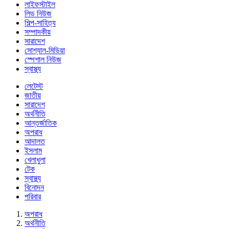
লাইফস্টাইল
লিড নিউজ
শিল্প-সাহিত্য
সম্পাদকীয়
সারাদেশ
সোশ্যাল-মিডিয়া
স্পেশাল নিউজ
স্বাস্থ্য
লেটেস্ট
জাতীয়
সারাদেশ
অর্থনীতি
আন্তর্জাতিক
অপরাধ
আদালত
ইসলাম
খেলাধুলা
টেক
স্বাস্থ্য
বিনোদন
পরিবার
অপরাধ
অর্থনীতি