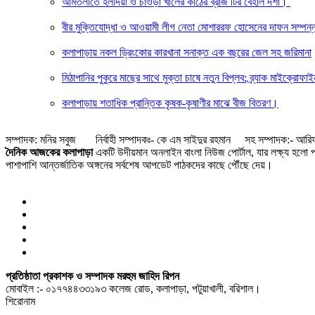
আমতলীতে হলদিয়া ও চাওড়া খালের কাঠের ব্রীজ টির বেহাল দশা।
বীর মুক্তিযোদ্ধা ও আওয়ামী লীগ নেতা মোশাররফ হোসেনের দাফন সম্পন্
কলাপাড়ায় নকল ড্রিংকোর কারখানা সনাক্ত এক বছরের জেল সহ জরিমানা
মিঠাপানির পুকুরে মাছের সাথে মুক্তা চাষে নতুন বিপ্লব: ব্র্যাক মাইক্রোফা
কলাপাড়ায় শতাধিক প্রান্তিক কৃষক-কৃষাণীর মাঝে বীজ বিতরণ।
সম্পাদক: মনির সবুজ নির্বাহী সম্পাদকঃ- কে এম সাইদুর রহমান সহ সম্পাদক:- আরিফ
দৈনিক আজকের কলাপাড়া
একটি উদীয়মান অনলাইন বাংলা নিউজ পোর্টাল, যার লক্ষ্য হলো পাঠ
পাশাপাশি আন্তর্জাতিক অঙ্গনের সর্বশেষ আপডেট পাঠকদের কাছে পৌঁছে দেয়।
প্রতিষ্ঠাতা প্রকাশক ও সম্পাদক মরহুম জাহিদ রিপন
মোবাইল :- ০১৭৭৪৪৩৩১৯৩ কলেজ রোড, কলাপাড়া, পটুয়াখালী, বরিশাল।
শিরোনাম