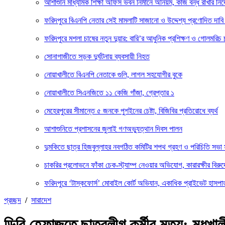
আশাশুনি মাধ্যমিক শিক্ষা অফিস ভবন নির্মানে অনিয়ম, কাজ বন্ধ রাখার নির্
ফরিদপুরে বিএনপি নেতার সেই মামলাটি সাজানো ও উদ্দেশ্য প্রণোদিত দাবি
ফরিদপুরে মশলা চাষের নতুন দুয়ার: বারি’র আধুনিক প্রশিক্ষণ ও গোলমরিচ 
সোনাগাজীতে সড়ক দুর্ঘটনায় ব্যবসায়ী নিহত
নোয়াখালীতে বিএনপি নেতাকে গুলি, লাগল সহযোগীর বুকে
নোয়াখালীতে সিএনজিতে ১১ কেজি গাঁজা, গ্রেপ্তার ১
মেহেরপুরের সীমান্তে ৫ জনকে পুশইনের চেষ্টা, বিজিবির প্রতিরোধে ব্যর্থ
আশাশুনিতে প্রশাসনের জুলাই গণঅভ্যুত্থান দিবস পালন
দুমকিতে ছাত্র হিজবুল্লাহর নবগঠিত কমিটির শপথ গ্রহণ ও পরিচিতি সভা 
চাকরির প্রলোভনে ফাঁকা চেক-স্ট্যাম্প নেওয়ার অভিযোগ, কারারক্ষীর বিরুদ
ফরিদপুরে ‘টাস্কফোর্স’ মোবাইল কোর্ট অভিযান, একাধিক প্রাইভেট হাসপাত
প্রচ্ছদ
/
সারাদেশ
ডিবি হেফাজতে ছাত্রলীগ কর্মীর মৃত্যু: মধুখাল