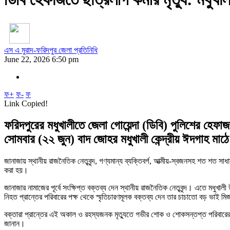
এস এ মুরাদ-ফরিদপুর জেলা প্রতিনিধি
June 22, 2026 6:50 pm
ফ+
ফ-
ফ
Link Copied!
ফরিদপুরের মধুখালীতে জেলা গোয়েন্দা (ডিবি) পুলিশের হেফা
সোমবার (২২ জুন) বাদ জোহর মধুখালী কেন্দ্রীয় ঈদগাহ মাঠ
​জানাজায় স্থানীয় রাজনৈতিক নেতৃবৃন্দ, গণ্যমান্য ব্যক্তিবর্গ, আত্মীয়-স্বজনসহ শত শত 
করা হয়।
​জানাজার নামাজের পূর্বে সংক্ষিপ্ত বক্তব্য দেন স্থানীয় রাজনৈতিক নেতৃবৃন্দ। এতে ম
নিহত প্রান্তের পরিবারের পক্ষ থেকে স্মৃতিচারণমূলক বক্তব্য দেন তার চাচাতো বড় ভাই মির
​বক্তারা প্রান্তের এই অকাল ও রহস্যজনক মৃত্যুতে গভীর শোক ও শোকসন্তপ্ত পরিবারের প
জানান।