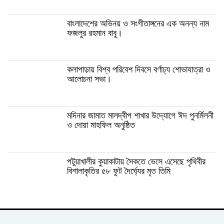
বাংলাদেশের অভিনয় ও সংগীতাঙ্গনের এক অনন্য নাম
ফজলুর রহমান বাবু।
কলাপাড়ায় বিশ্ব পরিবেশ দিবসে বর্ণাঢ্য শোভাযাত্রা ও
আলোচনা সভা।
মদিনার জামাত মালদ্বীপ শাখার উদ্যোগে ঈদ পুনর্মিলনী
ও দোয়া মাহফিল অনুষ্ঠিত
পটুয়াখালীর কুয়াকাটায় সৈকতে ভেসে এসেছে পৃথিবীর
বিশালাকৃতির ৫৮ ফুট দৈর্ঘ্যের মৃত তিমি