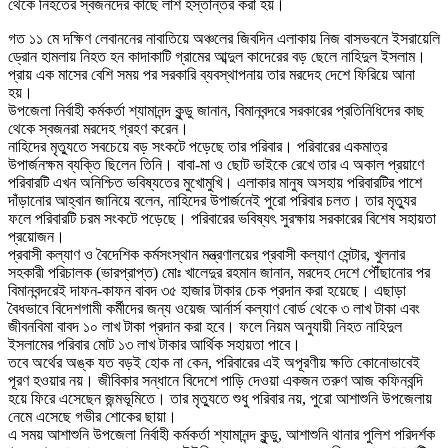
থেকে নিহতের স্বজনদের কাছে লাশ হস্তান্তর করা হয়।
গত ১১ মে দক্ষিণ লেবাননের নাবাতিয়ে অঞ্চলের জিবদিন এলাকায় নিজ বাসভবনে ইসরায়েলি
ড্রোন হামলায় নিহত হন কাদাকাটি গ্রামের আব্দুল কাদেরের বড় ছেলে নাহিদুল ইসলাম।
প্রায় এক মাসের বেশি সময় পর সরকারি ব্যবস্থাপনায় তার মরদেহ দেশে ফিরিয়ে আনা
হয়।
উপজেলা নির্বাহী কর্মকর্তা শ্যামানন্দ কুন্ডু জানান, বিমানবন্দরে সরকারের প্রতিনিধিদের কাছ
থেকে স্বজনরা মরদেহ গ্রহণ করেন।
নাহিদের মৃত্যুতে সবচেয়ে বড় সংকটে পড়েছে তার পরিবার। পরিবারের একমাত্র
উপার্জনক্ষম ব্যক্তি ছিলেন তিনি। বাবা-মা ও ছোট ভাইকে রেখে তার এ অকাল প্রয়াণে
পরিবারটি এখন অনিশ্চিত ভবিষ্যতের মুখোমুখি। এলাকার মানুষ অসহায় পরিবারটির পাশে
দাঁড়ানোর আহ্বান জানিয়ে বলেন, নাহিদের উপার্জনেই পুরো পরিবার চলত। তার মৃত্যুর
ফলে পরিবারটি চরম সংকটে পড়েছে। পরিবারের ভবিষ্যৎ সুরক্ষায় সরকারের বিশেষ সহায়তা
প্রয়োজন।
প্রবাসী কল্যাণ ও বৈদেশিক কর্মসংস্থান মন্ত্রণালয়ের প্রবাসী কল্যাণ সেন্টার, খুলনার
সহকারী পরিচালক (ভারপ্রাপ্ত) মোঃ খালেদুর রহমান জানান, মরদেহ দেশে পৌঁছানোর পর
বিমানবন্দরেই দাফন-কাফন বাবদ ৩৫ হাজার টাকার চেক প্রদান করা হয়েছে। এছাড়া
বৈধভাবে বিদেশগামী কর্মীদের জন্য ওয়েজ আর্নার্স কল্যাণ বোর্ড থেকে ৩ লাখ টাকা এবং
জীবনবিমা বাবদ ১০ লাখ টাকা প্রদান করা হবে। ফলে নিয়ম অনুযায়ী নিহত নাহিদুল
ইসলামের পরিবার মোট ১৩ লাখ টাকার আর্থিক সহায়তা পাবে।
তবে অর্থের অঙ্ক যত বড়ই হোক না কেন, পরিবারের এই অপূরণীয় ক্ষতি কোনোভাবেই
পূরণ হওয়ার নয়। জীবিকার সন্ধানে বিদেশে পাড়ি দেওয়া একজন তরুণ আজ কফিনবন্দি
হয়ে ফিরে এসেছেন জন্মভূমিতে। তার মৃত্যুতে শুধু পরিবার নয়, পুরো আশাশুনি উপজেলায়
নেমে এসেছে গভীর শোকের ছায়া।
এ সময় আশাশুনি উপজেলা নির্বাহী কর্মকর্তা শ্যামানন্দ কুন্ডু, আশাশুনি থানার পুলিশ পরিদর্শক