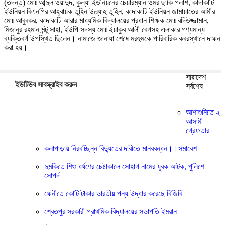
(তদন্ত) মোঃ আব্দুল ওয়াদুদ, কুল্যা ইউনিয়নের চেয়ারম্যান ওমর ছাকি পলাশ, কাদাকাটি
ইউনিয়ন বিএনপির আহ্বায়ক তুহিন উল্ল্যাহ তুহিন, কাদাকাটি ইউনিয়ন জামায়াতের আমীর
মোঃ আবুবকর, কাদাকাটি আরার মাধ্যমিক বিদ্যালয়ের প্রধান শিক্ষক মোঃ বদিউজ্জামান,
মিজানুর রহমান মন্টু সাহা, ইউপি সদস্য মোঃ ইয়াকুব আলী বেগসহ এলাকার গণ্যমান্য
ব্যক্তিবর্গ উপস্থিত ছিলেন। নামাজে জানাযা শেষে মরহুমকে পারিবারিক কবরস্থানে দাফন
করা হয়।
সারাদেশ
ইউটিউব সাবস্ক্রাইব করুন
সর্বশেষ
আশাশুনিতে ২
আসামী
গ্রেফতার
কলাপাড়ায় নিরবচ্ছিন্ন বিদ্যুতের দাবীতে মানববন্ধন।।সমাবেশ
দুমকিতে শিশু ধর্ষণের চেষ্টাকালে সোহাগ নামের যুবক আটক, পুলিশে
সোপর্দ
ফেনীতে কোটি টাকার ভারতীয় পন্য উদ্ধার করেছে বিজিবি
শ্বেতপুর সরকারী প্রাথমিক বিদ্যালয়ের সভাপতি ইমরান