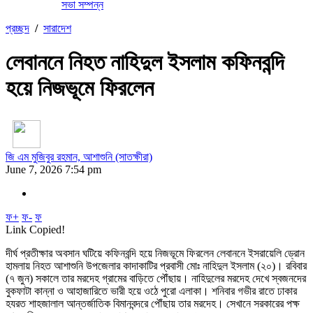
সভা সম্পন্ন
প্রচ্ছদ
/
সারাদেশ
লেবাননে নিহত নাহিদুল ইসলাম কফিনবন্দি
হয়ে নিজভূমে ফিরলেন
জি এম মুজিবুর রহমান, আশাশুনি (সাতক্ষীরা)
June 7, 2026 7:54 pm
ফ+
ফ-
ফ
Link Copied!
দীর্ঘ প্রতীক্ষার অবসান ঘটিয়ে কফিনবন্দি হয়ে নিজভূমে ফিরলেন লেবাননে ইসরায়েলি ড্রোন
হামলায় নিহত আশাশুনি উপজেলার কাদাকাটির প্রবাসী মোঃ নাহিদুল ইসলাম (২০)। রবিবার
(৭ জুন) সকালে তার মরদেহ গ্রামের বাড়িতে পৌঁছায়। নাহিদুলের মরদেহ দেখে স্বজনদের
বুকফাটা কান্না ও আহাজারিতে ভারী হয়ে ওঠে পুরো এলাকা। শনিবার গভীর রাতে ঢাকার
হযরত শাহজালাল আন্তর্জাতিক বিমানবন্দরে পৌঁছায় তার মরদেহ। সেখানে সরকারের পক্ষ