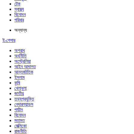
টেক
স্বাস্থ্য
বিনোদন
পরিবার
অন্যান্য
ই-পেপার
অপরাধ
অর্থনীতি
অস্ট্রেলিয়া
আইন আদালত
আন্তর্জাতিক
ইসলাম
কৃষি
খেলাধুলা
জাতীয়
তথ্যপ্রযুক্তি
নেদারল্যান্ডস
পর্যটন
বিনোদন
মতামত
মেক্সিকো
রাজনীতি