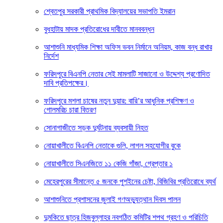
শ্বেতপুর সরকারী প্রাথমিক বিদ্যালয়ের সভাপতি ইমরান
বুধহাটায় মাদক প্রতিরোধের দাবীতে মানববন্ধন
আশাশুনি মাধ্যমিক শিক্ষা অফিস ভবন নির্মানে অনিয়ম, কাজ বন্ধ রাখার
নির্দেশ
ফরিদপুরে বিএনপি নেতার সেই মামলাটি সাজানো ও উদ্দেশ্য প্রণোদিত
দাবি প্রতিপক্ষের।
ফরিদপুরে মশলা চাষের নতুন দুয়ার: বারি’র আধুনিক প্রশিক্ষণ ও
গোলমরিচ চারা বিতরণ
সোনাগাজীতে সড়ক দুর্ঘটনায় ব্যবসায়ী নিহত
নোয়াখালীতে বিএনপি নেতাকে গুলি, লাগল সহযোগীর বুকে
নোয়াখালীতে সিএনজিতে ১১ কেজি গাঁজা, গ্রেপ্তার ১
মেহেরপুরের সীমান্তে ৫ জনকে পুশইনের চেষ্টা, বিজিবির প্রতিরোধে ব্যর্থ
আশাশুনিতে প্রশাসনের জুলাই গণঅভ্যুত্থান দিবস পালন
দুমকিতে ছাত্র হিজবুল্লাহর নবগঠিত কমিটির শপথ গ্রহণ ও পরিচিতি