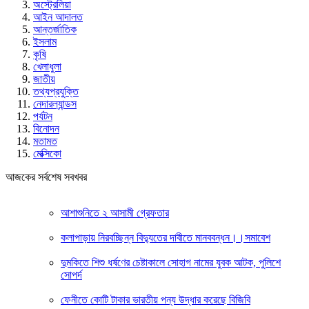
অস্ট্রেলিয়া
আইন আদালত
আন্তর্জাতিক
ইসলাম
কৃষি
খেলাধুলা
জাতীয়
তথ্যপ্রযুক্তি
নেদারল্যান্ডস
পর্যটন
বিনোদন
মতামত
মেক্সিকো
আজকের সর্বশেষ সবখবর
আশাশুনিতে ২ আসামী গ্রেফতার
কলাপাড়ায় নিরবচ্ছিন্ন বিদ্যুতের দাবীতে মানববন্ধন।।সমাবেশ
দুমকিতে শিশু ধর্ষণের চেষ্টাকালে সোহাগ নামের যুবক আটক, পুলিশে
সোপর্দ
ফেনীতে কোটি টাকার ভারতীয় পন্য উদ্ধার করেছে বিজিবি