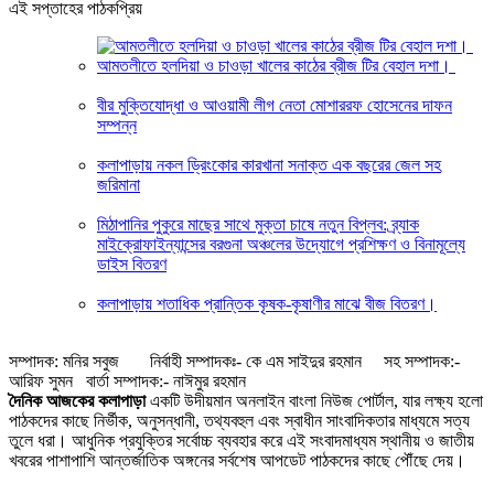
এই সপ্তাহের পাঠকপ্রিয়
আমতলীতে হলদিয়া ও চাওড়া খালের কাঠের ব্রীজ টির বেহাল দশা।
বীর মুক্তিযোদ্ধা ও আওয়ামী লীগ নেতা মোশাররফ হোসেনের দাফন
সম্পন্ন
কলাপাড়ায় নকল ড্রিংকোর কারখানা সনাক্ত এক বছরের জেল সহ
জরিমানা
মিঠাপানির পুকুরে মাছের সাথে মুক্তা চাষে নতুন বিপ্লব: ব্র্যাক
মাইক্রোফাইন্যান্সের বরগুনা অঞ্চলের উদ্যোগে প্রশিক্ষণ ও বিনামূল্যে
ডাইস বিতরণ
কলাপাড়ায় শতাধিক প্রান্তিক কৃষক-কৃষাণীর মাঝে বীজ বিতরণ।
সম্পাদক: মনির সবুজ নির্বাহী সম্পাদকঃ- কে এম সাইদুর রহমান সহ সম্পাদক:-
আরিফ সুমন বার্তা সম্পাদক:- নাঈমুর রহমান
দৈনিক আজকের কলাপাড়া
একটি উদীয়মান অনলাইন বাংলা নিউজ পোর্টাল, যার লক্ষ্য হলো
পাঠকদের কাছে নির্ভীক, অনুসন্ধানী, তথ্যবহুল এবং স্বাধীন সাংবাদিকতার মাধ্যমে সত্য
তুলে ধরা। আধুনিক প্রযুক্তির সর্বোচ্চ ব্যবহার করে এই সংবাদমাধ্যম স্থানীয় ও জাতীয়
খবরের পাশাপাশি আন্তর্জাতিক অঙ্গনের সর্বশেষ আপডেট পাঠকদের কাছে পৌঁছে দেয়।