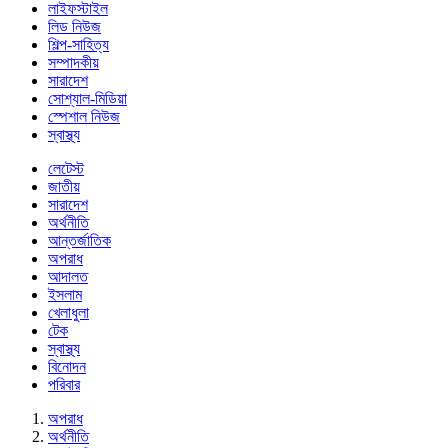
লাইফস্টাইল
লিড নিউজ
শিল্প-সাহিত্য
সম্পাদকীয়
সারাদেশ
সোশ্যাল-মিডিয়া
স্পেশাল নিউজ
স্বাস্থ্য
লেটেস্ট
জাতীয়
সারাদেশ
অর্থনীতি
আন্তর্জাতিক
অপরাধ
আদালত
ইসলাম
খেলাধুলা
টেক
স্বাস্থ্য
বিনোদন
পরিবার
অপরাধ
অর্থনীতি