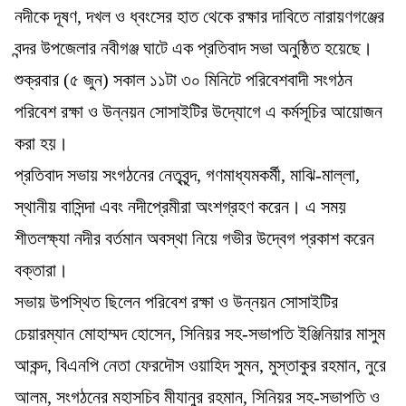
নদীকে দূষণ, দখল ও ধ্বংসের হাত থেকে রক্ষার দাবিতে নারায়ণগঞ্জের
বন্দর উপজেলার নবীগঞ্জ ঘাটে এক প্রতিবাদ সভা অনুষ্ঠিত হয়েছে।
শুক্রবার (৫ জুন) সকাল ১১টা ৩০ মিনিটে পরিবেশবাদী সংগঠন
পরিবেশ রক্ষা ও উন্নয়ন সোসাইটির উদ্যোগে এ কর্মসূচির আয়োজন
করা হয়।
প্রতিবাদ সভায় সংগঠনের নেতৃবৃন্দ, গণমাধ্যমকর্মী, মাঝি-মাল্লা,
স্থানীয় বাসিন্দা এবং নদীপ্রেমীরা অংশগ্রহণ করেন। এ সময়
শীতলক্ষ্যা নদীর বর্তমান অবস্থা নিয়ে গভীর উদ্বেগ প্রকাশ করেন
বক্তারা।
সভায় উপস্থিত ছিলেন পরিবেশ রক্ষা ও উন্নয়ন সোসাইটির
চেয়ারম্যান মোহাম্মদ হোসেন, সিনিয়র সহ-সভাপতি ইঞ্জিনিয়ার মাসুম
আকন্দ, বিএনপি নেতা ফেরদৌস ওয়াহিদ সুমন, মুস্তাকুর রহমান, নুরে
আলম, সংগঠনের মহাসচিব মীযানুর রহমান, সিনিয়র সহ-সভাপতি ও