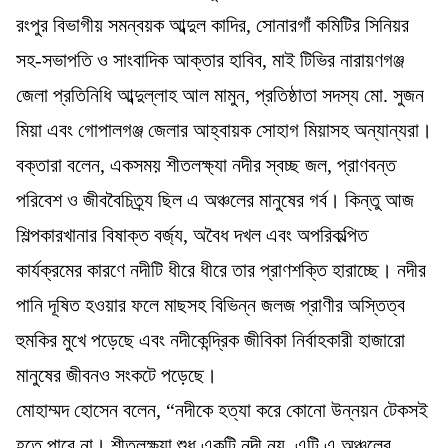
রংপুর বিভাগীয় সমন্বয়ক আব্দুল কাদির, সোনারগাঁ কমিটির সিনিয়র
সহ-সভাপতি ও সাংবাদিক আক্তার হাবিব, মাই টিভির নারায়ণগঞ্জ
জেলা প্রতিনিধি আব্দুল্লাহ আল মামুন, প্রতিষ্ঠাতা সদস্য মো. সুজন
মিয়া এবং গোপালগঞ্জ জেলার আহ্বায়ক সোহাগ মিয়াসহ অন্যান্যরা।
বক্তারা বলেন, একসময় শীতলক্ষ্যা নদীর স্বচ্ছ জল, প্রাণবন্ত
পরিবেশ ও জীববৈচিত্র্য ছিল এ অঞ্চলের মানুষের গর্ব। কিন্তু আজ
শিল্পকারখানার বিষাক্ত বর্জ্য, অবৈধ দখল এবং অপরিকল্পিত
কার্যক্রমের কারণে নদীটি ধীরে ধীরে তার প্রাণশক্তি হারাচ্ছে। নদীর
পানি দূষিত হওয়ার ফলে মাছসহ বিভিন্ন জলজ প্রাণীর অস্তিত্ব
হুমকির মুখে পড়েছে এবং নদীকেন্দ্রিক জীবিকা নির্বাহকারী হাজারো
মানুষের জীবনও সংকটে পড়েছে।
মোহাম্মদ হোসেন বলেন, “নদীকে হত্যা করে কোনো উন্নয়ন টেকসই
হতে পারে না। শীতলক্ষ্যা শুধু একটি নদী নয়, এটি এ অঞ্চলের