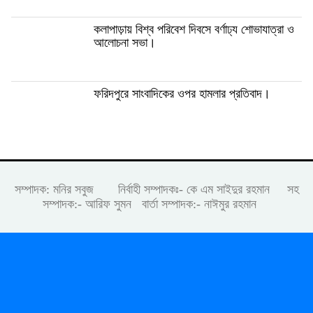
কলাপাড়ায় বিশ্ব পরিবেশ দিবসে বর্ণাঢ্য শোভাযাত্রা ও
আলোচনা সভা।
ফরিদপুরে সাংবাদিকের ওপর হামলার প্রতিবাদ।
সম্পাদক: মনির সবুজ নির্বাহী সম্পাদকঃ- কে এম সাইদুর রহমান সহ
সম্পাদক:- আরিফ সুমন বার্তা সম্পাদক:- নাঈমুর রহমান