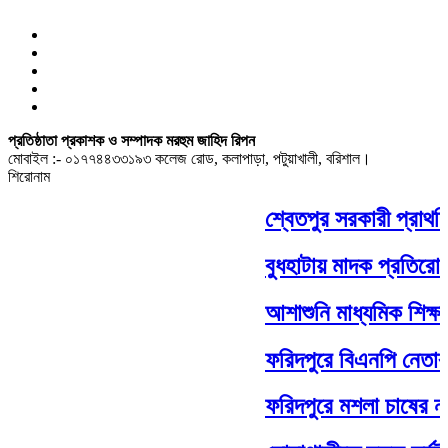
প্রতিষ্ঠাতা প্রকাশক ও সম্পাদক মরহুম জাহিদ রিপন
মোবাইল :- ০১৭৭৪৪৩৩১৯৩ কলেজ রোড, কলাপাড়া, পটুয়াখালী, বরিশাল।
শিরোনাম
শ্বেতপুর সরকারী প্রাথম
বুধহাটায় মাদক প্রতিরোধে
আশাশুনি মাধ্যমিক শিক্ষা 
ফরিদপুরে বিএনপি নেতার স
ফরিদপুরে মশলা চাষের নতু