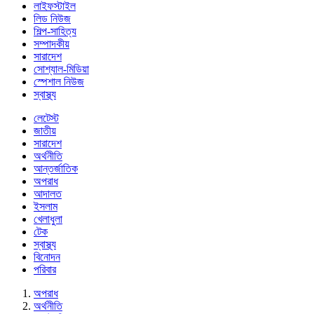
লাইফস্টাইল
লিড নিউজ
শিল্প-সাহিত্য
সম্পাদকীয়
সারাদেশ
সোশ্যাল-মিডিয়া
স্পেশাল নিউজ
স্বাস্থ্য
লেটেস্ট
জাতীয়
সারাদেশ
অর্থনীতি
আন্তর্জাতিক
অপরাধ
আদালত
ইসলাম
খেলাধুলা
টেক
স্বাস্থ্য
বিনোদন
পরিবার
অপরাধ
অর্থনীতি