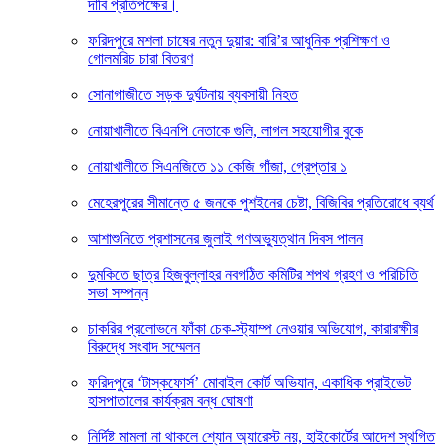
দাবি প্রতিপক্ষের।
ফরিদপুরে মশলা চাষের নতুন দুয়ার: বারি’র আধুনিক প্রশিক্ষণ ও
গোলমরিচ চারা বিতরণ
সোনাগাজীতে সড়ক দুর্ঘটনায় ব্যবসায়ী নিহত
নোয়াখালীতে বিএনপি নেতাকে গুলি, লাগল সহযোগীর বুকে
নোয়াখালীতে সিএনজিতে ১১ কেজি গাঁজা, গ্রেপ্তার ১
মেহেরপুরের সীমান্তে ৫ জনকে পুশইনের চেষ্টা, বিজিবির প্রতিরোধে ব্যর্থ
আশাশুনিতে প্রশাসনের জুলাই গণঅভ্যুত্থান দিবস পালন
দুমকিতে ছাত্র হিজবুল্লাহর নবগঠিত কমিটির শপথ গ্রহণ ও পরিচিতি
সভা সম্পন্ন
চাকরির প্রলোভনে ফাঁকা চেক-স্ট্যাম্প নেওয়ার অভিযোগ, কারারক্ষীর
বিরুদ্ধে সংবাদ সম্মেলন
ফরিদপুরে ‘টাস্কফোর্স’ মোবাইল কোর্ট অভিযান, একাধিক প্রাইভেট
হাসপাতালের কার্যক্রম বন্ধ ঘোষণা
নির্দিষ্ট মামলা না থাকলে শ্যোন অ্যারেস্ট নয়, হাইকোর্টের আদেশ স্থগিত