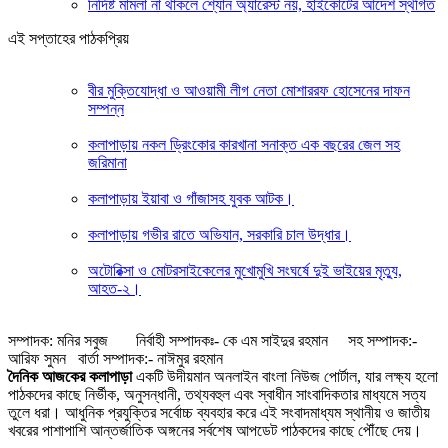
নির্দিষ্ট মামলা না থাকলে শ্যোন অ্যারেস্ট নয়, হাইকোর্টের আদেশ স্থগিত
এই সপ্তাহের পাঠকপ্রিয়
বীর মুক্তিযোদ্ধা ও আওয়ামী লীগ নেতা মোশাররফ হোসেনের দাফন
সম্পন্ন
কলাপাড়ায় নকল ড্রিংকোর কারখানা সনাক্ত এক বছরের জেল সহ
জরিমানা
কলাপাড়ায় ইয়াবা ও গাঁজাসহ যুবক আটক।
কলাপাড়ায় গভীর রাতে অভিযান, সরকারি চাল উদ্ধার।
অটোরিক্সা ও মোটরসাইকেলের মুখোমুখি সংঘর্ষে দুই ভাইয়ের মৃত্যু,
আহত-২।
সম্পাদক: মনির সবুজ নির্বাহী সম্পাদকঃ- কে এম সাইদুর রহমান সহ সম্পাদক:-
আরিফ সুমন বার্তা সম্পাদক:- নাঈমুর রহমান
দৈনিক আজকের কলাপাড়া
একটি উদীয়মান অনলাইন বাংলা নিউজ পোর্টাল, যার লক্ষ্য হলো
পাঠকদের কাছে নির্ভীক, অনুসন্ধানী, তথ্যবহুল এবং স্বাধীন সাংবাদিকতার মাধ্যমে সত্য
তুলে ধরা। আধুনিক প্রযুক্তির সর্বোচ্চ ব্যবহার করে এই সংবাদমাধ্যম স্থানীয় ও জাতীয়
খবরের পাশাপাশি আন্তর্জাতিক অঙ্গনের সর্বশেষ আপডেট পাঠকদের কাছে পৌঁছে দেয়।