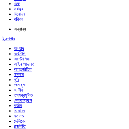
টেক
স্বাস্থ্য
বিনোদন
পরিবার
অন্যান্য
ই-পেপার
অপরাধ
অর্থনীতি
অস্ট্রেলিয়া
আইন আদালত
আন্তর্জাতিক
ইসলাম
কৃষি
খেলাধুলা
জাতীয়
তথ্যপ্রযুক্তি
নেদারল্যান্ডস
পর্যটন
বিনোদন
মতামত
মেক্সিকো
রাজনীতি