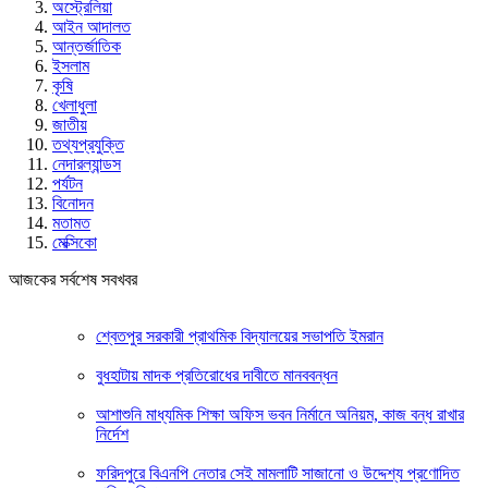
অস্ট্রেলিয়া
আইন আদালত
আন্তর্জাতিক
ইসলাম
কৃষি
খেলাধুলা
জাতীয়
তথ্যপ্রযুক্তি
নেদারল্যান্ডস
পর্যটন
বিনোদন
মতামত
মেক্সিকো
আজকের সর্বশেষ সবখবর
শ্বেতপুর সরকারী প্রাথমিক বিদ্যালয়ের সভাপতি ইমরান
বুধহাটায় মাদক প্রতিরোধের দাবীতে মানববন্ধন
আশাশুনি মাধ্যমিক শিক্ষা অফিস ভবন নির্মানে অনিয়ম, কাজ বন্ধ রাখার
নির্দেশ
ফরিদপুরে বিএনপি নেতার সেই মামলাটি সাজানো ও উদ্দেশ্য প্রণোদিত