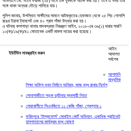
অভিযানে মো. নাইম ফরাজী (২৫) নামে এক যুবককে আটক করা হয়। তবে এ সময় তার
সঙ্গে থাকা অন্যরা দৌড়ে পালিয়ে যায়।
পুলিশ জানায়, উপস্থিত সাক্ষীদের সামনে আটককৃতের হেফাজত থেকে ২৫ পিচ গোলাপি
রঙের ইয়াবা ট্যাবলেট এবং ৪০ গ্রাম গাঁজা উদ্ধার করা হয়।
এ ঘটনায় কলাপাড়া থানায় মাদকদ্রব্য নিয়ন্ত্রণ আইন, ২০১৮-এর ৩৬(১) ধারার সারণি
১০(ক)/১৯(ক)/৪১ মোতাবেক একটি মামলা দায়ের করা হয়েছে।
আইন
ইউটিউব সাবস্ক্রাইব করুন
আদালত
সর্বশেষ
আশাশুনি
মাধ্যমিক
শিক্ষা অফিস ভবন নির্মানে অনিয়ম, কাজ বন্ধ রাখার নির্দেশ
সোনাগাজীতে সড়ক দুর্ঘটনায় ব্যবসায়ী নিহত
নোয়াখালীতে সিএনজিতে ১১ কেজি গাঁজা, গ্রেপ্তার ১
ফরিদপুরে ‘টাস্কফোর্স’ মোবাইল কোর্ট অভিযান, একাধিক প্রাইভেট
হাসপাতালের কার্যক্রম বন্ধ ঘোষণা