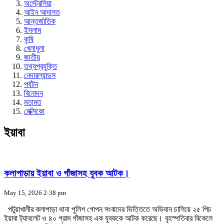
অস্ট্রেলিয়া
আইন আদালত
আন্তর্জাতিক
ইসলাম
কৃষি
খেলাধুলা
জাতীয়
তথ্যপ্রযুক্তি
নেদারল্যান্ডস
পর্যটন
বিনোদন
মতামত
মেক্সিকো
ইয়াবা
কলাপাড়ায় ইয়াবা ও গাঁজাসহ যুবক আটক।
May 15, 2026 2:38 pm
পটুয়াখালীর কলাপাড়া থানা পুলিশ গোপন সংবাদের ভিত্তিতে অভিযান চালিয়ে ২৫ পিচ
ইয়াবা ট্যাবলেট ও ৪০ গ্রাম গাঁজাসহ এক যুবককে আটক করেছে। বৃহস্পতিবার বিকেলে