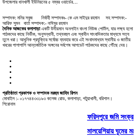
উপজেলার ধানখালী ইউনিয়নের ৫ নম্বর ওয়ার্ডের…
সম্পাদক: মনির সবুজ নির্বাহী সম্পাদকঃ- কে এম সাইদুর রহমান সহ সম্পাদক:-
আরিফ সুমন বার্তা সম্পাদক:- নাঈমুর রহমান
দৈনিক আজকের কলাপাড়া
একটি উদীয়মান অনলাইন বাংলা নিউজ পোর্টাল, যার লক্ষ্য হলো
পাঠকদের কাছে নির্ভীক, অনুসন্ধানী, তথ্যবহুল এবং স্বাধীন সাংবাদিকতার মাধ্যমে সত্য
তুলে ধরা। আধুনিক প্রযুক্তির সর্বোচ্চ ব্যবহার করে এই সংবাদমাধ্যম স্থানীয় ও জাতীয়
খবরের পাশাপাশি আন্তর্জাতিক অঙ্গনের সর্বশেষ আপডেট পাঠকদের কাছে পৌঁছে দেয়।
প্রতিষ্ঠাতা প্রকাশক ও সম্পাদক মরহুম জাহিদ রিপন
মোবাইল :- ০১৭৭৪৪৩৩১৯৩ কলেজ রোড, কলাপাড়া, পটুয়াখালী, বরিশাল।
শিরোনাম
ফরিদপুরে জমি সংক্রা
মালয়েশিয়ায় ঘুমের মধ্য