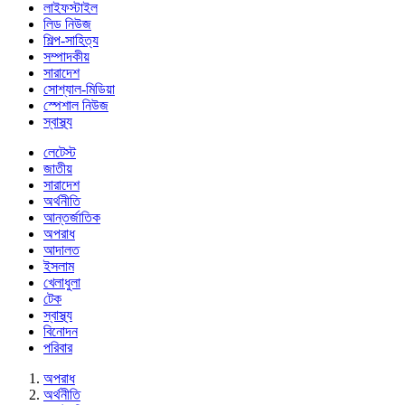
লাইফস্টাইল
লিড নিউজ
শিল্প-সাহিত্য
সম্পাদকীয়
সারাদেশ
সোশ্যাল-মিডিয়া
স্পেশাল নিউজ
স্বাস্থ্য
লেটেস্ট
জাতীয়
সারাদেশ
অর্থনীতি
আন্তর্জাতিক
অপরাধ
আদালত
ইসলাম
খেলাধুলা
টেক
স্বাস্থ্য
বিনোদন
পরিবার
অপরাধ
অর্থনীতি