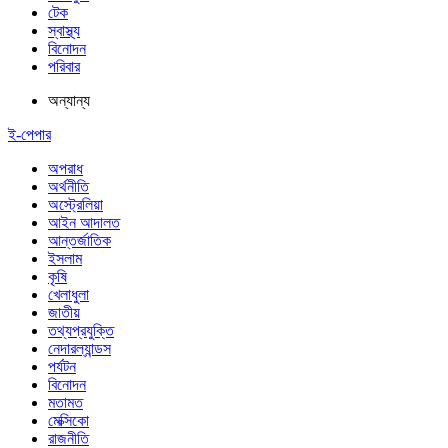
টেক
স্বাস্থ্য
বিনোদন
পরিবার
অন্যান্য
ই-পেপার
অপরাধ
অর্থনীতি
অস্ট্রেলিয়া
আইন আদালত
আন্তর্জাতিক
ইসলাম
কৃষি
খেলাধুলা
জাতীয়
তথ্যপ্রযুক্তি
নেদারল্যান্ডস
পর্যটন
বিনোদন
মতামত
মেক্সিকো
রাজনীতি