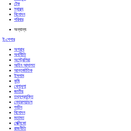
টেক
স্বাস্থ্য
বিনোদন
পরিবার
অন্যান্য
ই-পেপার
অপরাধ
অর্থনীতি
অস্ট্রেলিয়া
আইন আদালত
আন্তর্জাতিক
ইসলাম
কৃষি
খেলাধুলা
জাতীয়
তথ্যপ্রযুক্তি
নেদারল্যান্ডস
পর্যটন
বিনোদন
মতামত
মেক্সিকো
রাজনীতি