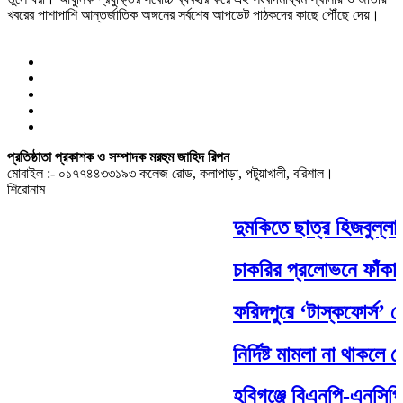
খবরের পাশাপাশি আন্তর্জাতিক অঙ্গনের সর্বশেষ আপডেট পাঠকদের কাছে পৌঁছে দেয়।
প্রতিষ্ঠাতা প্রকাশক ও সম্পাদক মরহুম জাহিদ রিপন
মোবাইল :- ০১৭৭৪৪৩৩১৯৩ কলেজ রোড, কলাপাড়া, পটুয়াখালী, বরিশাল।
শিরোনাম
দুমকিতে ছাত্র হিজবুল্লা
চাকরির প্রলোভনে ফাঁকা চে
ফরিদপুরে ‘টাস্কফোর্স’ ম
নির্দিষ্ট মামলা না থাকলে 
হবিগঞ্জে বিএনপি-এনসিপির পা