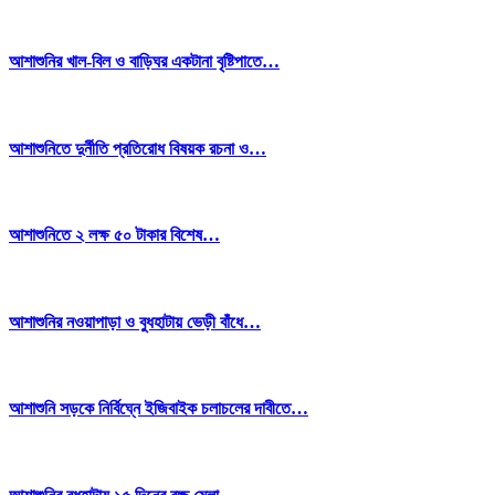
আশাশুনির খাল-বিল ও বাড়িঘর একটানা বৃষ্টিপাতে…
আশাশুনিতে দুর্নীতি প্রতিরোধ বিষয়ক রচনা ও…
আশাশুনিতে ২ লক্ষ ৫০ টাকার বিশেষ…
আশাশুনির নওয়াপাড়া ও বুধহাটায় ভেড়ী বাঁধে…
আশাশুনি সড়কে নির্বিঘ্নে ইজিবাইক চলাচলের দাবীতে…