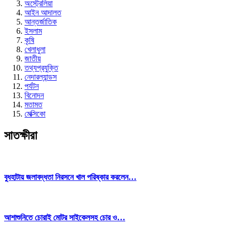
অস্ট্রেলিয়া
আইন আদালত
আন্তর্জাতিক
ইসলাম
কৃষি
খেলাধুলা
জাতীয়
তথ্যপ্রযুক্তি
নেদারল্যান্ডস
পর্যটন
বিনোদন
মতামত
মেক্সিকো
সাতক্ষীরা
বুধহাটায় জলাবদ্ধতা নিরসনে খাল পরিষ্কার করলেন…
আশাশুনিতে চোরাই মোটর সাইকেলসহ চোর ও…