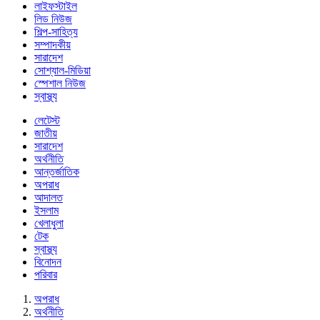
লাইফস্টাইল
লিড নিউজ
শিল্প-সাহিত্য
সম্পাদকীয়
সারাদেশ
সোশ্যাল-মিডিয়া
স্পেশাল নিউজ
স্বাস্থ্য
লেটেস্ট
জাতীয়
সারাদেশ
অর্থনীতি
আন্তর্জাতিক
অপরাধ
আদালত
ইসলাম
খেলাধুলা
টেক
স্বাস্থ্য
বিনোদন
পরিবার
অপরাধ
অর্থনীতি