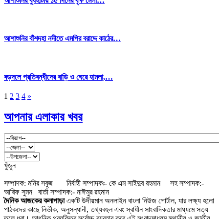
আশাশুনির বুধহাটায় ১৫ দিনের বৃক্ষ মেলা…
আশাশুনির বাঁশদহা নদীতে এমপির বরাদ্দে কাঠের…
বড়দলে প্রতিবন্ধীদের বাড়ি ও ঘেরে হামলা,…
1
2
3
4
»
আপনার এলাকার খবর
খুঁজুন
সম্পাদক: মনির সবুজ নির্বাহী সম্পাদকঃ- কে এম সাইদুর রহমান সহ সম্পাদক:-
আরিফ সুমন বার্তা সম্পাদক:- নাঈমুর রহমান
দৈনিক আজকের কলাপাড়া
একটি উদীয়মান অনলাইন বাংলা নিউজ পোর্টাল, যার লক্ষ্য হলো
পাঠকদের কাছে নির্ভীক, অনুসন্ধানী, তথ্যবহুল এবং স্বাধীন সাংবাদিকতার মাধ্যমে সত্য
তুলে ধরা। আধুনিক প্রযুক্তির সর্বোচ্চ ব্যবহার করে এই সংবাদমাধ্যম স্থানীয় ও জাতীয়