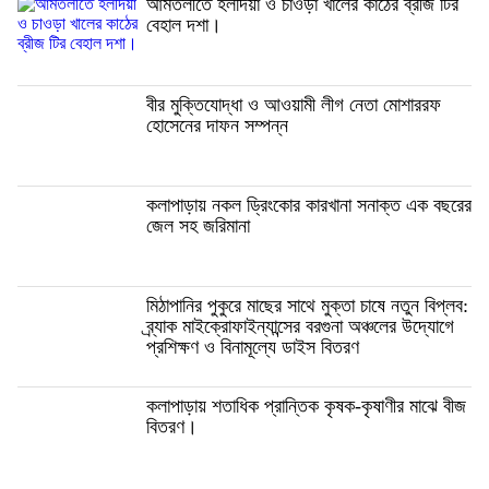
আমতলীতে হলদিয়া ও চাওড়া খালের কাঠের ব্রীজ টির
বেহাল দশা।
বীর মুক্তিযোদ্ধা ও আওয়ামী লীগ নেতা মোশাররফ
হোসেনের দাফন সম্পন্ন
কলাপাড়ায় নকল ড্রিংকোর কারখানা সনাক্ত এক বছরের
জেল সহ জরিমানা
মিঠাপানির পুকুরে মাছের সাথে মুক্তা চাষে নতুন বিপ্লব:
ব্র্যাক মাইক্রোফাইন্যান্সের বরগুনা অঞ্চলের উদ্যোগে
প্রশিক্ষণ ও বিনামূল্যে ডাইস বিতরণ
কলাপাড়ায় শতাধিক প্রান্তিক কৃষক-কৃষাণীর মাঝে বীজ
বিতরণ।