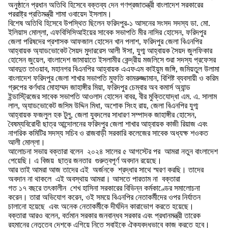
অনুষ্ঠানে প্রধান অতিথি হিসেবে বক্তব্য দেন গণপ্রজাতন্ত্রী বাংলাদেশ সরকারের
পররাষ্ট্র প্রতিমন্ত্রী শামা ওবায়েদ ইসলাম।
বিশেষ অতিথি হিসেবে উপস্থিত ছিলেন ফরিদপুর-১ আসনের সংসদ সদস্য ডা. মো.
ইলিয়াস মোল্লা, এফবিসিসিআইয়ের সাবেক সভাপতি মীর নাসির হোসেন, ফরিদপুর
জেলা পরিষদের প্রশাসক আফজাল হোসেন খান পলাশ, ফরিদপুর জেলা বিএনপির
আহ্বায়ক অ্যাডভোকেট সৈয়দ মুদাররেস আলী ঈসা, যুগ্ম আহ্বায়ক সৈয়দ জুলফিকার
হোসেন জুয়েল, বাংলাদেশ জামায়াতে ইসলামীর কেন্দ্রীয় মজলিসে শুরা সদস্য প্রফেসর
আবদুত তাওয়াব, মহানগর বিএনপির আহ্বায়ক এএফএম কাইয়ুম জঙ্গি, জমিয়তুল উলামা
বাংলাদেশ ফরিদপুর জেলা শাখার সভাপতি মুফতি কামরুজ্জামান, বিশিষ্ট ব্যবসায়ী ও করিম
গ্রুপের কর্ণধার মোহাম্মদ জাহাঙ্গীর মিয়া, ফরিদপুর চেম্বার অব কমার্স অ্যান্ড
ইন্ডাস্ট্রিজের সাবেক সভাপতি আওলাদ হোসেন বাবর, বীর মুক্তিযোদ্ধা এম. এ. সালাম
লাল, অ্যাডভোকেট জসিম উদ্দিন মিধা, অশোক সিংহ রায়, জেলা বিএনপির যুগ্ম
আহ্বায়ক ফজলুল হক টুলু, জেলা যুবদলের সাধারণ সম্পাদক জাহাঙ্গীর হোসেন,
বৈষম্যবিরোধী ছাত্র আন্দোলনের ফরিদপুর জেলা শাখার আহ্বায়ক কাজী রিয়াজ এবং
নাগরিক কমিটির সদস্য সচিব ও রাজবাড়ী সরকারি কলেজের সাবেক অধ্যক্ষ শওকত
আলী মোল্লা।
আলোচনা সভায় বক্তারা বলেন ‌‌ ২০২৪ সালের ‌৫ আগস্টের পর ‌ আমরা নতুন বাংলাদেশ
পেয়েছি। এ বিজয় ‌ ছাত্র জনতার ‌ গুরুত্বপূর্ণ অবদান রয়েছে।
আর তাই আমরা আজ তাদের এই ‌ অর্জনকে ‌ শ্রদ্ধার সাথে স্মরণ করছি। তাদের
অবদান না থাকলে ‌ এই অবস্থায় আমরা। আসতে পারতাম না ‌ বক্তারা
গত ১৭ বছরে তৎকালীন ‌ শেখ হাসিনা সরকারের বিভিন্ন কর্মকাণ্ডের সমালোচনা
করেন। তারা অভিযোগ করেন, ওই সময়ে বিএনপির নেতাকর্মীদের ওপর নির্যাতন
চালানো হয়েছে এবং অনেক নেতাকর্মীকে দীর্ঘদিন কারাভোগ করতে হয়েছে।
বক্তারা আরও বলেন, বর্তমান সরকার জনবান্ধব সরকার এবং প্রধানমন্ত্রী তারেক
রহমানের নেতৃত্বে দেশকে এগিয়ে নিতে সবাইকে ঐক্যবদ্ধভাবে কাজ করতে হবে।