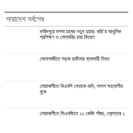
সারাদেশ সর্বশেষ
ফরিদপুরে মশলা চাষের নতুন দুয়ার: বারি’র আধুনিক
প্রশিক্ষণ ও গোলমরিচ চারা বিতরণ
সোনাগাজীতে সড়ক দুর্ঘটনায় ব্যবসায়ী নিহত
নোয়াখালীতে বিএনপি নেতাকে গুলি, লাগল সহযোগীর
বুকে
নোয়াখালীতে সিএনজিতে ১১ কেজি গাঁজা, গ্রেপ্তার ১