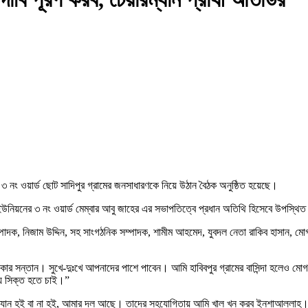
৩ নং ওয়ার্ড ছোট সাদিপুর গ্রামের জনসাধারণকে নিয়ে উঠান বৈঠক অনুষ্ঠিত হয়েছে।
ইউনিয়নের ৩ নং ওয়ার্ড মেম্বার আবু জাহের এর সভাপতিত্বে প্রধান অতিথি হিসেবে উপস্থি
ক, নিজাম উদ্দিন, সহ সাংগঠনিক সম্পাদক, শামীম আহমেদ, যুবদল নেতা রাকিব হাসান, মোগরাপ
াকার সন্তান। সুখে-দুঃখে আপনাদের পাশে পাবেন। আমি হাবিবপুর গ্রামের বাসিন্দা হলেও 
ায় সিক্ত হতে চাই।”
য়ারম্যান হই বা না হই, আমার দল আছে। তাদের সহযোগিতায় আমি খাল খন করব ইনশাআল্লাহ