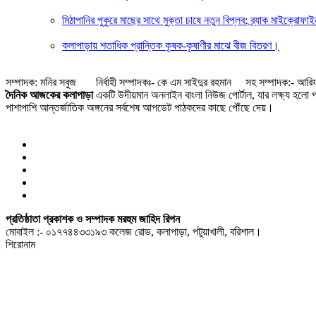
মিঠাপানির পুকুরে মাছের সাথে মুক্তা চাষে নতুন বিপ্লব: ব্র্যাক মাইক্রোফা
কলাপাড়ায় শতাধিক প্রান্তিক কৃষক-কৃষাণীর মাঝে বীজ বিতরণ।
সম্পাদক: মনির সবুজ নির্বাহী সম্পাদকঃ- কে এম সাইদুর রহমান সহ সম্পাদক:- আরিফ
দৈনিক আজকের কলাপাড়া
একটি উদীয়মান অনলাইন বাংলা নিউজ পোর্টাল, যার লক্ষ্য হলো পাঠ
পাশাপাশি আন্তর্জাতিক অঙ্গনের সর্বশেষ আপডেট পাঠকদের কাছে পৌঁছে দেয়।
প্রতিষ্ঠাতা প্রকাশক ও সম্পাদক মরহুম জাহিদ রিপন
মোবাইল :- ০১৭৭৪৪৩৩১৯৩ কলেজ রোড, কলাপাড়া, পটুয়াখালী, বরিশাল।
শিরোনাম