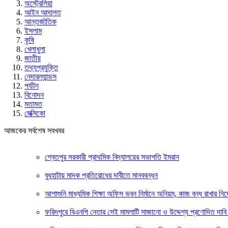
অস্ট্রেলিয়া
আইন আদালত
আন্তর্জাতিক
ইসলাম
কৃষি
খেলাধুলা
জাতীয়
তথ্যপ্রযুক্তি
নেদারল্যান্ডস
পর্যটন
বিনোদন
মতামত
মেক্সিকো
আজকের সর্বশেষ সবখবর
শ্বেতপুর সরকারী প্রাথমিক বিদ্যালয়ের সভাপতি ইমরান
বুধহাটায় মাদক প্রতিরোধের দাবীতে মানববন্ধন
আশাশুনি মাধ্যমিক শিক্ষা অফিস ভবন নির্মানে অনিয়ম, কাজ বন্ধ রাখার নির্
ফরিদপুরে বিএনপি নেতার সেই মামলাটি সাজানো ও উদ্দেশ্য প্রণোদিত দাবি