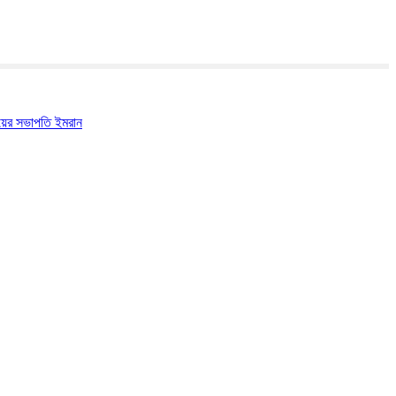
লয়ের সভাপতি ইমরান