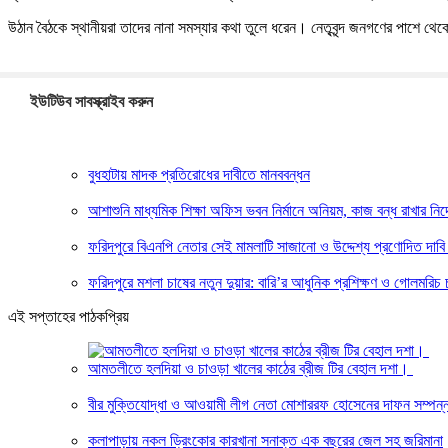
উঠান বৈঠকে স্থানীয়রা তাদের নানা সমস্যার কথা তুলে ধরেন। নেতৃবৃন্দ জনগণের পাশে থ
ইউটিউব সাবস্ক্রাইব করুন
বুধহাটায় মাদক প্রতিরোধের দাবীতে মানববন্ধন
আশাশুনি মাধ্যমিক শিক্ষা অফিস ভবন নির্মানে অনিয়ম, কাজ বন্ধ রাখার নির্
ফরিদপুরে বিএনপি নেতার সেই মামলাটি সাজানো ও উদ্দেশ্য প্রণোদিত দাবি
ফরিদপুরে মশলা চাষের নতুন দুয়ার: বারি’র আধুনিক প্রশিক্ষণ ও গোলমরিচ 
এই সপ্তাহের পাঠকপ্রিয়
আমতলীতে হলদিয়া ও চাওড়া খালের কাঠের ব্রীজ টির বেহাল দশা।
বীর মুক্তিযোদ্ধা ও আওয়ামী লীগ নেতা মোশাররফ হোসেনের দাফন সম্পন্
কলাপাড়ায় নকল ড্রিংকোর কারখানা সনাক্ত এক বছরের জেল সহ জরিমানা