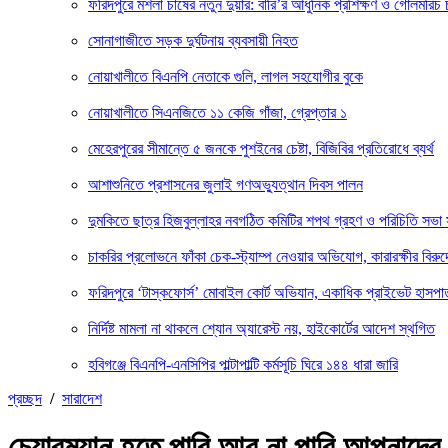
ফরিদপুরে মশলা চাষের নতুন দুয়ার: বারি’র আধুনিক প্রশিক্ষণ ও গোলমরিচ 
সোনাগাজীতে সড়ক দুর্ঘটনায় ব্যবসায়ী নিহত
নোয়াখালীতে বিএনপি নেতাকে গুলি, লাগল সহযোগীর বুকে
নোয়াখালীতে সিএনজিতে ১১ কেজি গাঁজা, গ্রেপ্তার ১
মেহেরপুরের সীমান্তে ৫ জনকে পুশইনের চেষ্টা, বিজিবির প্রতিরোধে ব্যর্থ
আশাশুনিতে প্রশাসনের জুলাই গণঅভ্যুত্থান দিবস পালন
দুমকিতে ছাত্র হিজবুল্লাহর নবগঠিত কমিটির শপথ গ্রহণ ও পরিচিতি সভা 
চাকরির প্রলোভনে ফাঁকা চেক-স্ট্যাম্প নেওয়ার অভিযোগ, কারারক্ষীর বিরুদ
ফরিদপুরে ‘টাস্কফোর্স’ মোবাইল কোর্ট অভিযান, একাধিক প্রাইভেট হাসপাত
নির্দিষ্ট মামলা না থাকলে শ্যোন অ্যারেস্ট নয়, হাইকোর্টের আদেশ স্থগিত
হবিগঞ্জে বিএনপি-এনসিপির পাল্টাপাল্টি কর্মসূচি ঘিরে ১৪৪ ধারা জারি
প্রচ্ছদ
/
সারাদেশ
চেয়ারম্যান হতে পারি আর না পারি আপনাদের দ