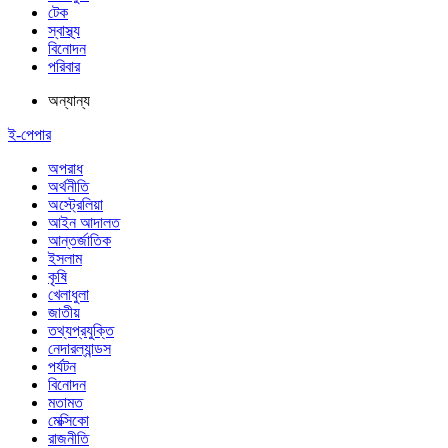
টেক
স্বাস্থ্য
বিনোদন
পরিবার
অন্যান্য
ই-পেপার
অপরাধ
অর্থনীতি
অস্ট্রেলিয়া
আইন আদালত
আন্তর্জাতিক
ইসলাম
কৃষি
খেলাধুলা
জাতীয়
তথ্যপ্রযুক্তি
নেদারল্যান্ডস
পর্যটন
বিনোদন
মতামত
মেক্সিকো
রাজনীতি