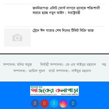
জননিরাপত্তা এলিট ফোর্স লাগবে র‍্যাবকে শক্তিশালী
করতে হচ্ছে নতুন আইন : স্বরাষ্ট্রমন্ত্রী
ট্রেনে ঈদ যাত্রার শেষ দিনের টিকিট বিক্রি আজ
সম্পাদক: মনির সবুজ নির্বাহী সম্পাদকঃ- কে এম সাইদুর রহমান সহ
সম্পাদক:- আরিফ সুমন বার্তা সম্পাদক:- নাঈমুর রহমান