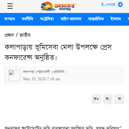
ই-পেপার
অপরাধ
অর্থনীতি
অস্ট্রেলিয়া
আইন আদালত
আন্তর্জাতিক
ইসলাম
প্রচ্ছদ
/
জাতীয়
কলাপাড়ায় ভূমিসেবা মেলা উপলক্ষে প্রেস
কনফারেন্স অনুষ্ঠিত।
কলাপাড়া (পটুয়াখালী ) প্রতিনিধি :
May 19, 2026 7:18 am
ফ+
ফ-
ফ
জনবান্ধব অটোমেটেড ভূমি ব্যবস্থাপনা সুরক্ষিত ভূমি, সমৃদ্ধ ভবিষ্যৎ”